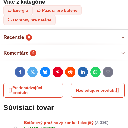
Viac z kategórie
Energia
Puzdra pre batérie
Doplnky pre batérie
Recenzie
0
Komentáre
0
Facebook
Twitter
Bluesky
Pinterest
Reddit
LinkedIn
WhatsApp
E-
mail
Predchádzajúci
Nasledujúci produkt
produkt
Súvisiaci tovar
Batériový pružinový kontakt dvojitý
(AD969)