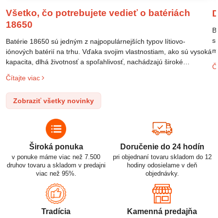
Všetko, čo potrebujete vedieť o batériách
D
18650
B
s
Batérie 18650 sú jedným z najpopulárnejších typov lítiovo-
m
iónových batérií na trhu. Vďaka svojim vlastnostiam, ako sú vysoká
m
kapacita, dlhá životnosť a spoľahlivosť, nachádzajú široké
Čí
o
uplatnenie v rôznych oblastiach – od elektronických zariadení až
Čítajte viac
l
po elektrické vozidlá. Pochopenie ich delenia, označovania a
n
správneho používania je kľúčom k ich efektívnemu a bezpečnému
Zobraziť všetky novinky
p
využitiu.
Široká ponuka
Doručenie do 24 hodín
v ponuke máme viac než 7.500
pri objednaní tovaru skladom do 12
druhov tovaru a skladom v predajni
hodiny odosielame v deň
viac než 95%.
objednávky.
Tradícia
Kamenná predajňa