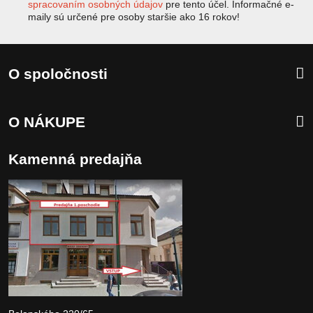
spracovaním osobných údajov
pre tento účel. Informačné e-
maily sú určené pre osoby staršie ako 16 rokov!
O spoločnosti
O NÁKUPE
Kamenná predajňa