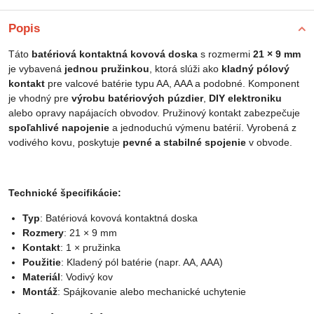
Popis
Táto
batériová kontaktná kovová doska
s rozmermi
21 × 9 mm
je vybavená
jednou pružinkou
, ktorá slúži ako
kladný pólový
kontakt
pre valcové batérie typu AA, AAA a podobné. Komponent
je vhodný pre
výrobu batériových púzdier
,
DIY elektroniku
alebo opravy napájacích obvodov. Pružinový kontakt zabezpečuje
spoľahlivé napojenie
a jednoduchú výmenu batérií. Vyrobená z
vodivého kovu, poskytuje
pevné a stabilné spojenie
v obvode.
Technické špecifikácie:
Typ
: Batériová kovová kontaktná doska
Rozmery
: 21 × 9 mm
Kontakt
: 1 × pružinka
Použitie
: Kladený pól batérie (napr. AA, AAA)
Materiál
: Vodivý kov
Montáž
: Spájkovanie alebo mechanické uchytenie