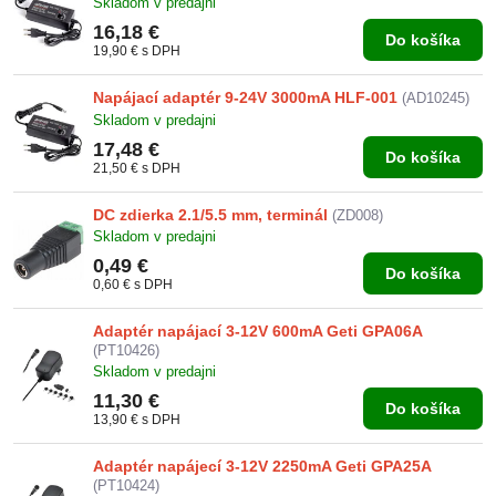
Skladom v predajni
16,18 €
Do košíka
19,90 €
s DPH
Napájací adaptér 9-24V 3000mA HLF-001
(AD10245)
Skladom v predajni
17,48 €
Do košíka
21,50 €
s DPH
DC zdierka 2.1/5.5 mm, terminál
(ZD008)
Skladom v predajni
0,49 €
Do košíka
0,60 €
s DPH
Adaptér napájací 3-12V 600mA Geti GPA06A
(PT10426)
Skladom v predajni
11,30 €
Do košíka
13,90 €
s DPH
Adaptér napájecí 3-12V 2250mA Geti GPA25A
(PT10424)