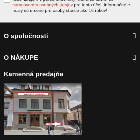
spracovaním osobných údajov
pre tento účel. Informačné e-
maily sú určené pre osoby staršie ako 16 rokov!
O spoločnosti
O NÁKUPE
Kamenná predajňa