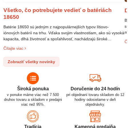
Všetko, čo potrebujete vedieť o batériách
D
18650
B
s
Batérie 18650 sú jedným z najpopulárnejších typov lítiovo-
m
iónových batérií na trhu. Vďaka svojim vlastnostiam, ako sú vysoká
m
kapacita, dlhá životnosť a spoľahlivosť, nachádzajú široké
Čí
o
uplatnenie v rôznych oblastiach – od elektronických zariadení až
Čítajte viac
l
po elektrické vozidlá. Pochopenie ich delenia, označovania a
n
správneho používania je kľúčom k ich efektívnemu a bezpečnému
Zobraziť všetky novinky
p
využitiu.
Široká ponuka
Doručenie do 24 hodín
v ponuke máme viac než 7.500
pri objednaní tovaru skladom do 12
druhov tovaru a skladom v predajni
hodiny odosielame v deň
viac než 95%.
objednávky.
Tradícia
Kamenná predajňa