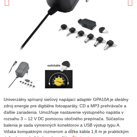
Univerzálny spínaný sieťový napájací adaptér GPA10A je ideálny
zdroj energie pre digitálne fotoaparáty, CD a MP3 prehrávače a
ďalšie zariadenia. Umožňuje nastavenie výstupného napätia v
rozsahu 3 – 12 V DC pomocou otočného prepínača. Súčasťou
balenia je sada výmenných konektorov a USB výstup typu A.
Vďaka kompaktným rozmerom a dĺžke kábla 1,8 m je praktickým