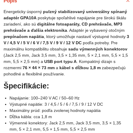
Popis
Energeticky úsporný
pulzný stabilizovaný univerzálny spínaný
adaptér GPA10A
poskytuje spoľahlivé napájanie pre širokú škálu
zariadení, ako sú
digitálne fotoaparáty, CD prehrávače, MP3
prehrávače a ďalšia elektronika
. Adaptér je vybavený otočným
prepínačom napätia
, ktorý umožňuje nastaviť výstupné hodnoty
3
V / 4,5 V / 5 V / 6 V / 7,5 V / 9 V / 12 V DC
podľa potreby. Pre
maximálnu kompatibilitu obsahuje
sadu výmenných konektorov
(Jack 2,5 mm, Jack 3,5 mm, 3,5 × 1,35 mm, 5 × 2,1 mm, 5,5 × 1,5
mm, 5,5 × 2,5 mm) a
USB port typu A
. Kompaktný dizajn s
rozmermi
76 × 44 × 73 mm
a
kábel s dĺžkou 1,8 m
zabezpečujú
pohodlné a flexibilné používanie.
Špecifikácie:
Napájanie: 100–240 V AC / 50–60 Hz
Výstupné napätie: 3 / 4,5 / 5 / 6 / 7,5 / 9 / 12 V DC
Maximálny prúd: podľa zvolenej hodnoty napätia
Dĺžka kábla: cca 1,8 m
Výmenné konektory: Jack 2,5 mm, Jack 3,5 mm, 3,5 × 1,35
mm, 5 × 2,1 mm, 5,5 × 1,5 mm, 5,5 × 2,5 mm