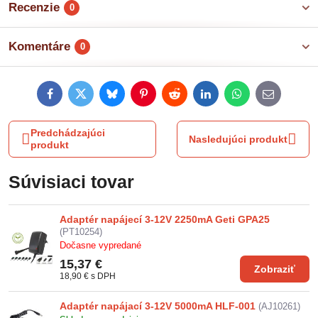
Recenzie
0
Komentáre
0
Facebook
Twitter
Bluesky
Pinterest
Reddit
LinkedIn
WhatsApp
E-
mail
Predchádzajúci
Nasledujúci produkt
produkt
Súvisiaci tovar
Adaptér napájecí 3-12V 2250mA Geti GPA25
(PT10254)
Dočasne vypredané
15,37 €
Zobraziť
18,90 €
s DPH
Adaptér napájací 3-12V 5000mA HLF-001
(AJ10261)