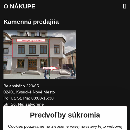
O NÁKUPE
Kamenná predajňa
Belanského 220/65
02401 Kysucké Nové Mesto
Po, Ut, Št, Pia: 08:00-15:30
Str, So, Ne: zatvorené
Predvoľby súkromia
+421 907 097810
Cookies používame na zlepšenie vašej návštevy tejto webovej