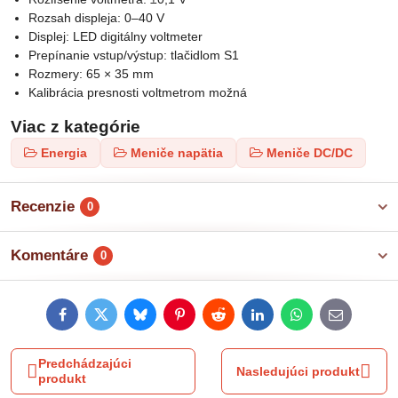
Rozsah displeja: 0–40 V
Displej: LED digitálny voltmeter
Prepínanie vstup/výstup: tlačidlom S1
Rozmery: 65 × 35 mm
Kalibrácia presnosti voltmetrom možná
Viac z kategórie
Energia
Meniče napätia
Meniče DC/DC
Recenzie
0
Komentáre
0
Facebook
Twitter
Bluesky
Pinterest
Reddit
LinkedIn
WhatsApp
E-
mail
Predchádzajúci
Nasledujúci produkt
produkt