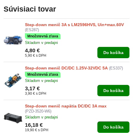
Súvisiaci tovar
Step-down menič 3A s LM2596HVS, Uin+max.60V
(ES287)
Množstevná zľava
Skladom v predajni
4,80 €
Do košíka
5,90 €
s DPH
Step-down menič DC/DC 1.25V-32VDC 5A
(ES337)
Množstevná zľava
Skladom v predajni
3,17 €
Do košíka
3,90 €
s DPH
Step-down menič napätia DC/DC 3A max
(PZD-3520-W6)
Skladom v predajni
16,18 €
Do košíka
19,90 €
s DPH