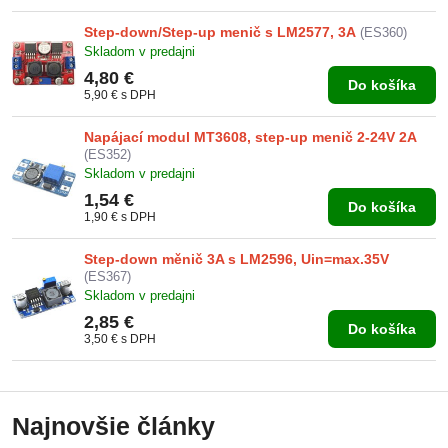
Step-down/Step-up menič s LM2577, 3A
(ES360)
Skladom v predajni
4,80 €
Do košíka
5,90 €
s DPH
Napájací modul MT3608, step-up menič 2-24V 2A
(ES352)
Skladom v predajni
1,54 €
Do košíka
1,90 €
s DPH
Step-down měnič 3A s LM2596, Uin=max.35V
(ES367)
Skladom v predajni
2,85 €
Do košíka
3,50 €
s DPH
Najnovšie články