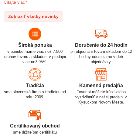
Čítajte viac
l
po elektrické vozidlá. Pochopenie ich delenia, označovania a
n
správneho používania je kľúčom k ich efektívnemu a bezpečnému
Zobraziť všetky novinky
p
využitiu.
Široká ponuka
Doručenie do 24 hodín
v ponuke máme viac než 7.500
pri objednaní tovaru skladom do 12
druhov tovaru a skladom v predajni
hodiny odosielame v deň
viac než 95%.
objednávky.
Tradícia
Kamenná predajňa
sme slovenská firma s tradíciou od
Tovar si môžete kúpiť alebo
roku 2009.
vyzdvihnúť v našej predajni v
Kysuckom Novom Meste.
Certifikovaný obchod
sme držiteľom certifikátu