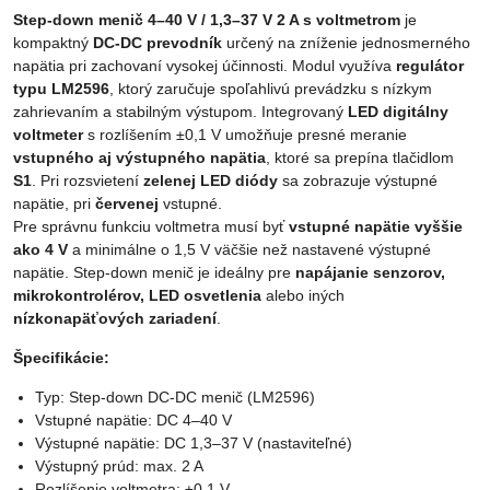
Step-down menič 4–40 V / 1,3–37 V 2 A s voltmetrom
je
kompaktný
DC-DC prevodník
určený na zníženie jednosmerného
napätia pri zachovaní vysokej účinnosti. Modul využíva
regulátor
typu LM2596
, ktorý zaručuje spoľahlivú prevádzku s nízkym
zahrievaním a stabilným výstupom. Integrovaný
LED digitálny
voltmeter
s rozlíšením ±0,1 V umožňuje presné meranie
vstupného aj výstupného napätia
, ktoré sa prepína tlačidlom
S1
. Pri rozsvietení
zelenej LED diódy
sa zobrazuje výstupné
napätie, pri
červenej
vstupné.
Pre správnu funkciu voltmetra musí byť
vstupné napätie vyššie
ako 4 V
a minimálne o 1,5 V väčšie než nastavené výstupné
napätie. Step-down menič je ideálny pre
napájanie senzorov,
mikrokontrolérov, LED osvetlenia
alebo iných
nízkonapäťových zariadení
.
Špecifikácie:
Typ: Step-down DC-DC menič (LM2596)
Vstupné napätie: DC 4–40 V
Výstupné napätie: DC 1,3–37 V (nastaviteľné)
Výstupný prúd: max. 2 A
Rozlíšenie voltmetra: ±0,1 V