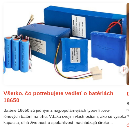
Všetko, čo potrebujete vedieť o batériách
D
18650
B
s
Batérie 18650 sú jedným z najpopulárnejších typov lítiovo-
m
iónových batérií na trhu. Vďaka svojim vlastnostiam, ako sú vysoká
m
kapacita, dlhá životnosť a spoľahlivosť, nachádzajú široké
Čí
o
uplatnenie v rôznych oblastiach – od elektronických zariadení až