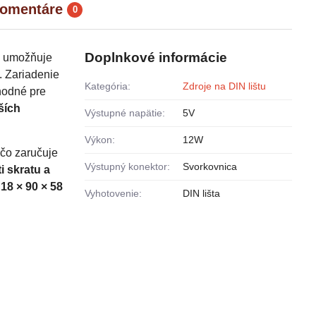
omentáre
0
Doplnkové informácie
o umožňuje
. Zariadenie
Kategória:
Zdroje na DIN lištu
vhodné pre
ších
Výstupné napätie:
5V
Výkon:
12W
 čo zaručuje
Výstupný konektor:
Svorkovnica
 skratu a
i
18 × 90 × 58
Vyhotovenie:
DIN lišta