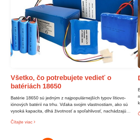
Všetko, čo potrebujete vedieť o
batériách 18650
B
n
Batérie 18650 sú jedným z najpopulárnejších typov lítiovo-
k
iónových batérií na trhu. Vďaka svojim vlastnostiam, ako sú
p
vysoká kapacita, dlhá životnosť a spoľahlivosť, nachádzajú
Č
s
široké uplatnenie v rôznych oblastiach – od elektronických
Čítajte viac
z
zariadení až po elektrické vozidlá. Pochopenie ich delenia,
r
označovania a správneho používania je kľúčom k ich
C
efektívnemu a bezpečnému využitiu.