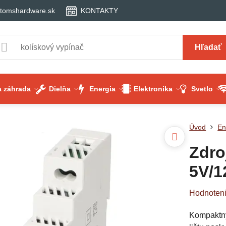
tomshardware.sk
KONTAKTY
Hľadať
 záhrada
Dielňa
Energia
Elektronika
Svetlo
Úvod
En
Zdro
5V/
Hodnoten
Kompaktný