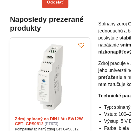
Odoslať
Naposledy prezerané
Spínaný zdroj
G
produkty
jednoduchú a b
poskytuje
stab
napájanie
sním
nízkonapäťový
Zdroj pracuje 
jeho univerzáln
preťaženiu
a n
mm
zaručuje k
Technické par
Typ: spínaný 
Vstup: 100–
Zdroj spínaný na DIN lištu 5V/12W
Výstup: 5 V 
GETI GPS0512
(PT673)
Farba: biela
Kompaktný spínaný zdroj Geti GPS0512