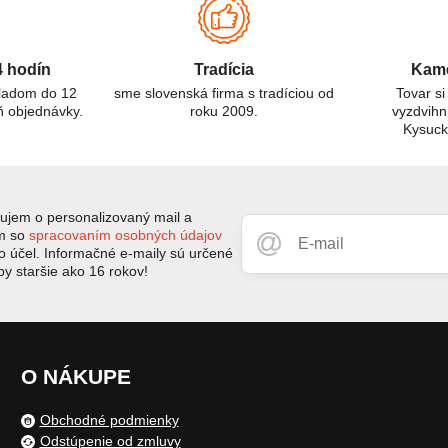
4 hodín
Tradícia
Kame
kladom do 12
sme slovenská firma s tradíciou od
Tovar si
ň objednávky.
roku 2009.
vyzdvihn
Kysuc
jem o personalizovaný mail a
ím so
spracovaním osobných údajov
to účel. Informačné e-maily sú určené
by staršie ako 16 rokov!
O NÁKUPE
Obchodné podmienky
Odstúpenie od zmluvy