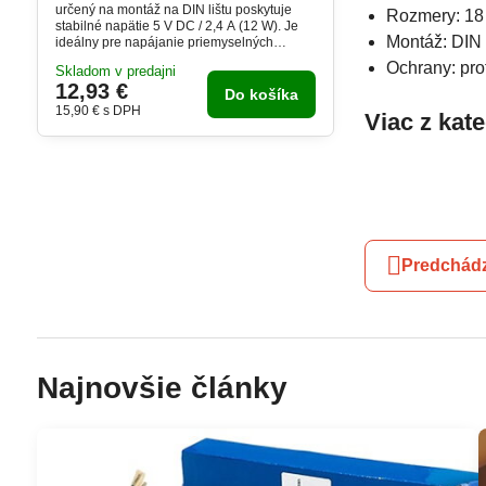
určený na montáž na DIN lištu poskytuje
Rozmery: 18
stabilné napätie 5 V DC / 2,4 A (12 W). Je
Montáž: DIN 
ideálny pre napájanie priemyselných
zariadení, riadiacich modulov či IoT
Ochrany: prot
Skladom v predajni
systémov. Zariadenie ponúka vysokú
12,93 €
spoľahlivosť a nízku spotrebu energie.
Do košíka
Vďaka úzkemu profilu sa ľahko inštaluje aj
15,90 €
s DPH
Viac z kat
do menších rozvádzačov.
Predchádz
Najnovšie články