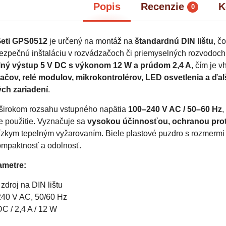
Popis
Recenzie
K
0
eti GPS0512
je určený na montáž na
štandardnú DIN lištu
, č
ezpečnú inštaláciu v rozvádzačoch či priemyselných rozvodoch
ilný výstup 5 V DC s výkonom 12 W a prúdom 2,4 A
, čím je 
ačov, relé modulov, mikrokontrolérov, LED osvetlenia a ďal
ch zariadení
.
v širokom rozsahu vstupného napätia
100–240 V AC / 50–60 Hz
,
e použitie. Vyznačuje sa
vysokou účinnosťou, ochranou proti
ízkym tepelným vyžarovaním. Biele plastové puzdro s rozmerm
ompaktnosť a odolnosť.
ametre:
zdroj na DIN lištu
240 V AC, 50/60 Hz
DC / 2,4 A / 12 W