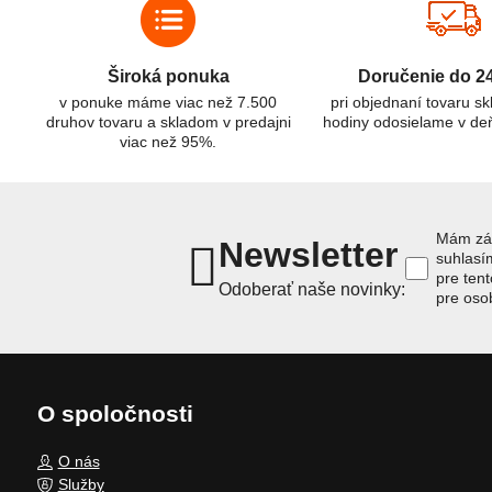
Široká ponuka
Doručenie do 2
v ponuke máme viac než 7.500
pri objednaní tovaru s
druhov tovaru a skladom v predajni
hodiny odosielame v de
viac než 95%.
Mám záu
Newsletter
suhlas
pre ten
Odoberať naše novinky:
pre oso
O spoločnosti
O nás
Služby