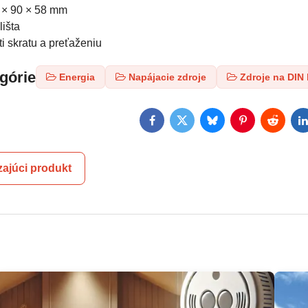
 × 90 × 58 mm
lišta
i skratu a preťaženiu
egórie
Energia
Napájacie zdroje
Zdroje na DIN 
Facebook
Twitter
Bluesky
Pinterest
Reddit
L
ajúci produkt