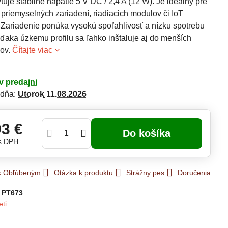
ytuje stabilné napätie 5 V DC / 2,4 A (12 W). Je ideálny pre
priemyselných zariadení, riadiacich modulov či IoT
 Zariadenie ponúka vysokú spoľahlivosť a nízku spotrebu
ďaka úzkemu profilu sa ľahko inštaluje aj do menších
ov.
Čítajte viac
v predajni
 dňa:
Utorok
11.08.2026
93 €
Do košíka
s DPH
 k Obľúbeným
Otázka k produktu
Strážny pes
Doručenia
:
PT673
eti