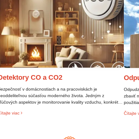
Detektory CO a CO2
Odp
ezpečnosť v domácnostiach a na pracoviskách je
Odpudzo
eoddeliteľnou súčasťou moderného života. Jedným z
zbaviť 
ľúčových aspektov je monitorovanie kvality vzduchu, konkrétne
použiti
rítomnosti plynov, ktoré môžu ohroziť zdravie. Dva takéto plyny
veľmi p
ítajte viac
Čítajte 
ú oxid uhoľnatý (CO) a oxid uhličitý (CO₂). Aj keď ich názvy
prostre
nejú podobne, ide o odlišné látky s rôznymi vlastnosťami a
izikami. Tento článok sa zameriava na rozdiely medzi CO a
O₂ detektormi, ich použitie a dôležitosť pre ochranu zdravia.