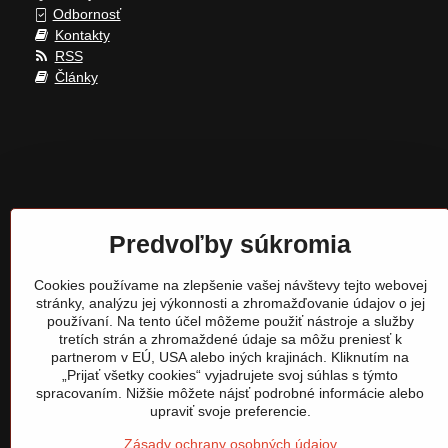
Odbornosť
Kontakty
RSS
Články
Predvoľby súkromia
Cookies používame na zlepšenie vašej návštevy tejto webovej
stránky, analýzu jej výkonnosti a zhromažďovanie údajov o jej
používaní. Na tento účel môžeme použiť nástroje a služby
tretích strán a zhromaždené údaje sa môžu preniesť k
partnerom v EÚ, USA alebo iných krajinách. Kliknutím na
„Prijať všetky cookies“ vyjadrujete svoj súhlas s týmto
spracovaním. Nižšie môžete nájsť podrobné informácie alebo
upraviť svoje preferencie.
Zásady ochrany osobných údajov