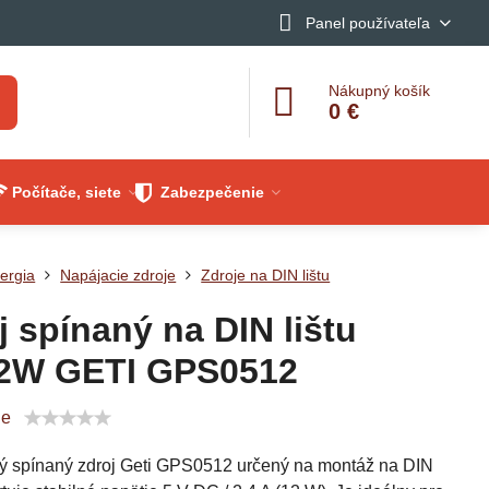
Panel používateľa
Nákupný košík
0 €
Počítače, siete
Zabezpečenie
ergia
Napájacie zdroje
Zdroje na DIN lištu
j spínaný na DIN lištu
12W GETI GPS0512
ie
 spínaný zdroj Geti GPS0512 určený na montáž na DIN