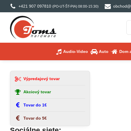
+421 907 097810
obchod@
(PO-UT-ŠT-PIA) 08:00-15:30)
Audio-Video
Auto
Dom a
Výpredajový tovar
Akciový tovar
Tovar do 1€
Tovar do 5€
Sociálne siete: