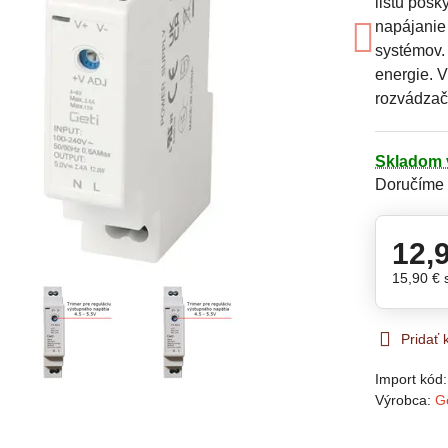
lištu posk
napájanie 
systémov.
energie. V
rozvádzač
Skladom 
Doručíme
12,
15,90 €
Pridať
Import kód
Výrobca:
G