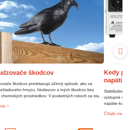
Kedy pou
udzovače škodcov
napätia
vače škodcov predstavujú účinný spôsob, ako sa
nežiaduceho hmyzu, hlodavcov a iných škodcov bez
Stabilizátor n
a chemických prostriedkov. V posledných rokoch sa stali
výstupné napä
opulárne vďaka svojej efektivite a šetrnosti k životnému
napätie kolíše
viac
diu.
elektroniky p
Čítajte viac
sieti. Ak mát
domácnosti al
riešením.