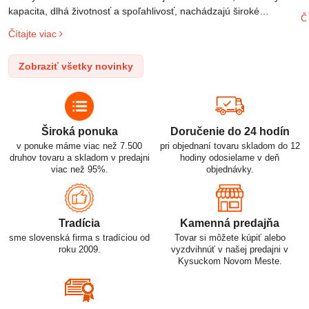
m
kapacita, dlhá životnosť a spoľahlivosť, nachádzajú široké
Čí
o
uplatnenie v rôznych oblastiach – od elektronických zariadení až
Čítajte viac
l
po elektrické vozidlá. Pochopenie ich delenia, označovania a
n
správneho používania je kľúčom k ich efektívnemu a bezpečnému
Zobraziť všetky novinky
p
využitiu.
Široká ponuka
Doručenie do 24 hodín
v ponuke máme viac než 7.500
pri objednaní tovaru skladom do 12
druhov tovaru a skladom v predajni
hodiny odosielame v deň
viac než 95%.
objednávky.
Tradícia
Kamenná predajňa
sme slovenská firma s tradíciou od
Tovar si môžete kúpiť alebo
roku 2009.
vyzdvihnúť v našej predajni v
Kysuckom Novom Meste.