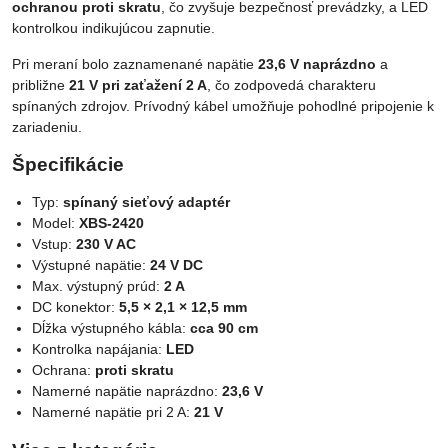
ochranou proti skratu
, čo zvyšuje bezpečnosť prevádzky, a LED
kontrolkou indikujúcou zapnutie.
Pri meraní bolo zaznamenané napätie
23,6 V naprázdno
a
približne
21 V pri zaťažení 2 A
, čo zodpovedá charakteru
spínaných zdrojov. Prívodný kábel umožňuje pohodlné pripojenie k
zariadeniu.
Špecifikácie
Typ:
spínaný sieťový adaptér
Model:
XBS-2420
Vstup:
230 V AC
Výstupné napätie:
24 V DC
Max. výstupný prúd:
2 A
DC konektor:
5,5 × 2,1 × 12,5 mm
Dĺžka výstupného kábla:
cca 90 cm
Kontrolka napájania:
LED
Ochrana:
proti skratu
Namerné napätie naprázdno:
23,6 V
Namerné napätie pri 2 A:
21 V