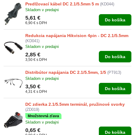
Predlžovací kábel DC 2.1/5.5mm 5 m
(KD044)
Skladom v predajni
5,61 €
Do košíka
6,90 €
s DPH
Redukcia napájania Hikvision 4pin - DC 2.1/5.5mm
(KD041)
Skladom v predajni
2,85 €
Do košíka
3,50 €
s DPH
Distribútor napájania DC 2.1/5.5mm, 1/5
(PT913)
Skladom v predajni
3,50 €
Do košíka
4,31 €
s DPH
DC zdierka 2.1/5.5mm terminál, pružinové svorky
(ZD019)
Množstevná zľava
Skladom v predajni
0,65 €
Do košíka