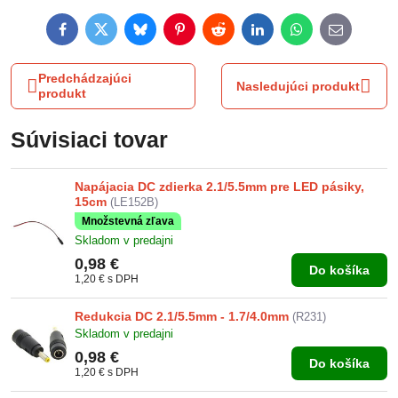
Facebook
Twitter
Bluesky
Pinterest
Reddit
LinkedIn
WhatsApp
E-
mail
Predchádzajúci
Nasledujúci produkt
produkt
Súvisiaci tovar
Napájacia DC zdierka 2.1/5.5mm pre LED pásiky,
15cm
(LE152B)
Množstevná zľava
Skladom v predajni
0,98 €
Do košíka
1,20 €
s DPH
Redukcia DC 2.1/5.5mm - 1.7/4.0mm
(R231)
Skladom v predajni
0,98 €
Do košíka
1,20 €
s DPH