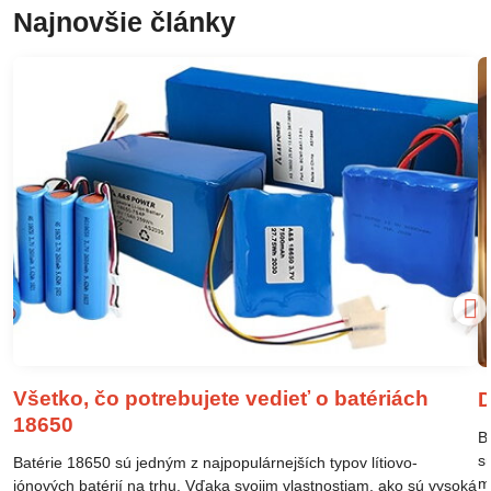
Najnovšie články
Všetko, čo potrebujete vedieť o batériách
D
18650
B
s
Batérie 18650 sú jedným z najpopulárnejších typov lítiovo-
m
iónových batérií na trhu. Vďaka svojim vlastnostiam, ako sú vysoká