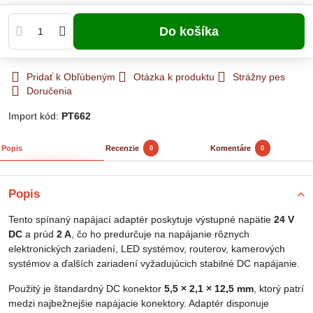
Do košíka
Pridať k Obľúbeným
Otázka k produktu
Strážny pes
Doručenia
Import kód:
PT662
Popis
Recenzie
Komentáre
0
0
Popis
Tento spínaný napájací adaptér poskytuje výstupné napätie
24 V
DC
a prúd
2 A
, čo ho predurčuje na napájanie rôznych
elektronických zariadení, LED systémov, routerov, kamerových
systémov a ďalších zariadení vyžadujúcich stabilné DC napájanie.
Použitý je štandardný DC konektor
5,5 × 2,1 × 12,5 mm
, ktorý patrí
medzi najbežnejšie napájacie konektory. Adaptér disponuje