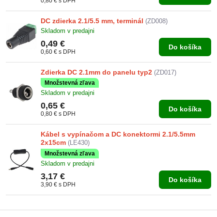
0,80 €
s DPH
DC zdierka 2.1/5.5 mm, terminál
(ZD008)
Skladom v predajni
0,49 €
Do košíka
0,60 €
s DPH
Zdierka DC 2.1mm do panelu typ2
(ZD017)
Množstevná zľava
Skladom v predajni
0,65 €
Do košíka
0,80 €
s DPH
Kábel s vypínačom a DC konektormi 2.1/5.5mm
2x15cm
(LE430)
Množstevná zľava
Skladom v predajni
3,17 €
Do košíka
3,90 €
s DPH