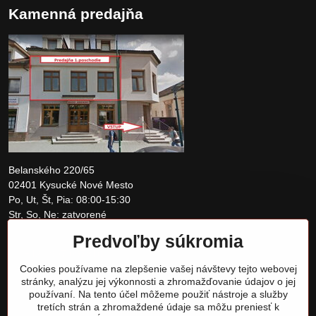
Kamenná predajňa
Belanského 220/65
02401 Kysucké Nové Mesto
Po, Ut, Št, Pia: 08:00-15:30
Str, So, Ne: zatvorené
Predvoľby súkromia
+421 907 097810
Cookies používame na zlepšenie vašej návštevy tejto webovej
obchod@tomshardware.sk
stránky, analýzu jej výkonnosti a zhromažďovanie údajov o jej
používaní. Na tento účel môžeme použiť nástroje a služby
tretích strán a zhromaždené údaje sa môžu preniesť k