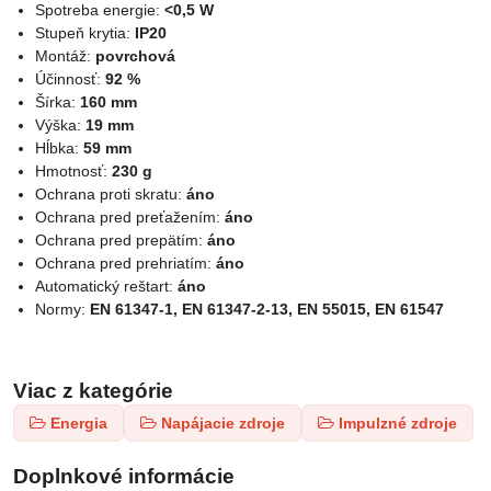
Spotreba energie:
<0,5 W
Stupeň krytia:
IP20
Montáž:
povrchová
Účinnosť:
92 %
Šírka:
160 mm
Výška:
19 mm
Hĺbka:
59 mm
Hmotnosť:
230 g
Ochrana proti skratu:
áno
Ochrana pred preťažením:
áno
Ochrana pred prepätím:
áno
Ochrana pred prehriatím:
áno
Automatický reštart:
áno
Normy:
EN 61347-1, EN 61347-2-13, EN 55015, EN 61547
Viac z kategórie
Energia
Napájacie zdroje
Impulzné zdroje
Doplnkové informácie