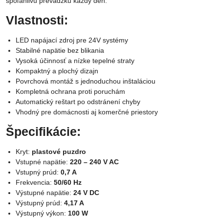
spoľahlivú prevádzku každý deň.
Vlastnosti:
LED napájací zdroj pre 24V systémy
Stabilné napätie bez blikania
Vysoká účinnosť a nízke tepelné straty
Kompaktný a plochý dizajn
Povrchová montáž s jednoduchou inštaláciou
Kompletná ochrana proti poruchám
Automatický reštart po odstránení chyby
Vhodný pre domácnosti aj komerčné priestory
Špecifikácie:
Kryt:
plastové puzdro
Vstupné napätie:
220 – 240 V AC
Vstupný prúd:
0,7 A
Frekvencia:
50/60 Hz
Výstupné napätie:
24 V DC
Výstupný prúd:
4,17 A
Výstupný výkon:
100 W