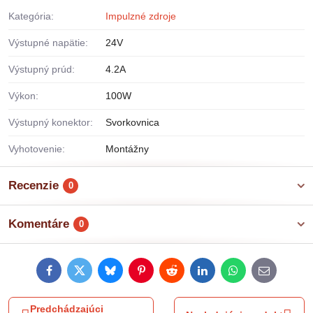
Kategória:
Impulzné zdroje
Výstupné napätie:
24V
Výstupný prúd:
4.2A
Výkon:
100W
Výstupný konektor:
Svorkovnica
Vyhotovenie:
Montážny
Recenzie
0
Komentáre
0
Facebook
Twitter
Bluesky
Pinterest
Reddit
LinkedIn
WhatsApp
E-
mail
Predchádzajúci