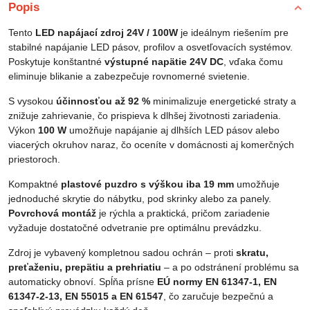
Popis
Tento
LED napájací zdroj 24V / 100W
je ideálnym riešením pre
stabilné napájanie LED pásov, profilov a osvetľovacích systémov.
Poskytuje konštantné
výstupné napätie 24V DC
, vďaka čomu
eliminuje blikanie a zabezpečuje rovnomerné svietenie.
S vysokou
účinnosťou až 92 %
minimalizuje energetické straty a
znižuje zahrievanie, čo prispieva k dlhšej životnosti zariadenia.
Výkon
100 W
umožňuje napájanie aj dlhších LED pásov alebo
viacerých okruhov naraz, čo oceníte v domácnosti aj komerčných
priestoroch.
Kompaktné
plastové puzdro s výškou iba 19 mm
umožňuje
jednoduché skrytie do nábytku, pod skrinky alebo za panely.
Povrchová montáž
je rýchla a praktická, pričom zariadenie
vyžaduje dostatočné odvetranie pre optimálnu prevádzku.
Zdroj je vybavený kompletnou sadou ochrán – proti
skratu,
preťaženiu, prepätiu a prehriatiu
– a po odstránení problému sa
automaticky obnoví. Spĺňa prísne
EÚ normy EN 61347-1, EN
61347-2-13, EN 55015 a EN 61547
, čo zaručuje bezpečnú a