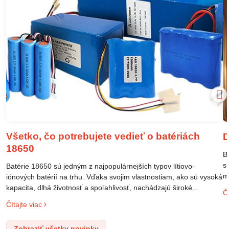
Všetko, čo potrebujete vedieť o batériách
D
18650
B
s
Batérie 18650 sú jedným z najpopulárnejších typov lítiovo-
m
iónových batérií na trhu. Vďaka svojim vlastnostiam, ako sú vysoká
m
kapacita, dlhá životnosť a spoľahlivosť, nachádzajú široké
Čí
o
uplatnenie v rôznych oblastiach – od elektronických zariadení až
Čítajte viac
l
po elektrické vozidlá. Pochopenie ich delenia, označovania a
n
správneho používania je kľúčom k ich efektívnemu a bezpečnému
Zobraziť všetky novinky