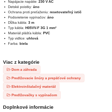
Napájacie napätie:
230 V AC
Detské poistky:
áno
Ochrana proti preťaženiu:
resetovateľný istič
Podsvietenie vypínačov:
áno
Dĺžka kábla:
3 m
Typ kábla:
H05VV-F 3G 1 mm²
Materiál plášťa kábla:
PVC
Typ vidlice:
uhlová
Farba:
biela
Viac z kategórie
Dom a záhrada
Predlžovacie šnúry a prepäťové ochrany
Elektroinštalačný materiál
Predlžovačky s vypínačom
Doplnkové informácie