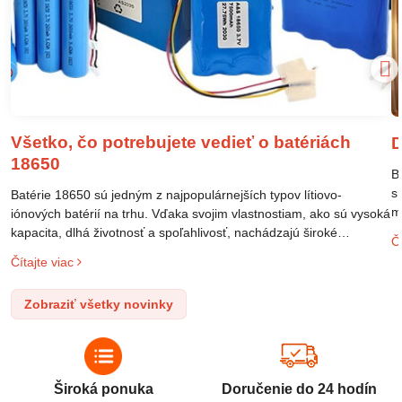
Všetko, čo potrebujete vedieť o batériách
D
18650
B
s
Batérie 18650 sú jedným z najpopulárnejších typov lítiovo-
m
iónových batérií na trhu. Vďaka svojim vlastnostiam, ako sú vysoká
m
kapacita, dlhá životnosť a spoľahlivosť, nachádzajú široké
Čí
o
uplatnenie v rôznych oblastiach – od elektronických zariadení až
Čítajte viac
l
po elektrické vozidlá. Pochopenie ich delenia, označovania a
n
správneho používania je kľúčom k ich efektívnemu a bezpečnému
Zobraziť všetky novinky
p
využitiu.
Široká ponuka
Doručenie do 24 hodín