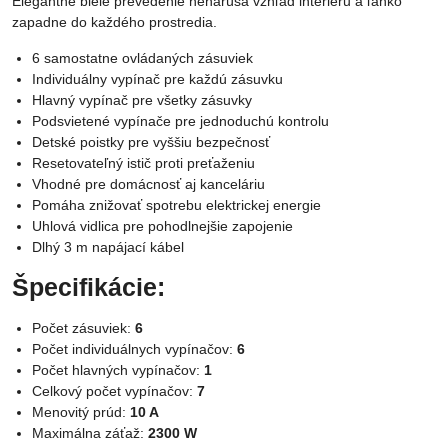
Elegantné biele prevedenie nenarúša vzhľad interiéru a ľahko
zapadne do každého prostredia.
6 samostatne ovládaných zásuviek
Individuálny vypínač pre každú zásuvku
Hlavný vypínač pre všetky zásuvky
Podsvietené vypínače pre jednoduchú kontrolu
Detské poistky pre vyššiu bezpečnosť
Resetovateľný istič proti preťaženiu
Vhodné pre domácnosť aj kanceláriu
Pomáha znižovať spotrebu elektrickej energie
Uhlová vidlica pre pohodlnejšie zapojenie
Dlhý 3 m napájací kábel
Špecifikácie:
Počet zásuviek:
6
Počet individuálnych vypínačov:
6
Počet hlavných vypínačov:
1
Celkový počet vypínačov:
7
Menovitý prúd:
10 A
Maximálna záťaž:
2300 W