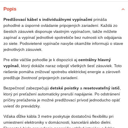
Popis
Predlžovací kábel s individuálnymi vypínačmi
prináša
pohodlné a úsporné ovládanie pripojených zariadení. Každá zo
šiestich zásuviek disponuje vlastným vypínačom, takže môžete
zapínať a vypínať jednotlivé spotrebiče bez nutnosti ich odpájania
zo siete. Podsvietené vypínače navyše okamžite informujú o stave
jednotlivých zásuviek.
Pre ešte väčšie pohodlie je k dispozícii aj
centrálny hlavný
vypínač
, ktorý dokáže naraz odpojiť všetkých šesť zásuviek. Toto
riešenie pomáha znižovať spotrebu elektrickej energie a zároveň
predlžuje životnosť pripojených zariadení.
Bezpečnosť zabezpečujú
detské poistky
a
resetovateľný istič
,
ktorý pri preťažení automaticky preruší napájanie. Po odstránení
príčiny preťaženia je možné predlžovací prívod jednoducho opäť
uviesť do prevádzky.
Vďaka dĺžke kábla 3 metre poskytuje dostatočnú flexibilitu pri
umiestnení elektroniky v domácnosti, kancelárii alebo dielni.