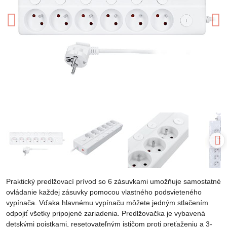
Praktický predlžovací prívod so 6 zásuvkami umožňuje samostatné
ovládanie každej zásuvky pomocou vlastného podsvieteného
vypínača. Vďaka hlavnému vypínaču môžete jedným stlačením
odpojiť všetky pripojené zariadenia. Predlžovačka je vybavená
detskými poistkami, resetovateľným ističom proti preťaženiu a 3-