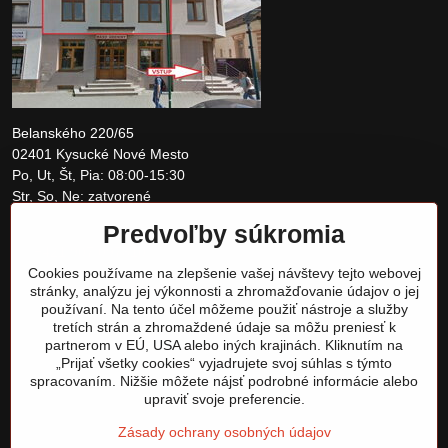
Belanského 220/65
02401 Kysucké Nové Mesto
Po, Ut, Št, Pia: 08:00-15:30
Str, So, Ne: zatvorené
Predvoľby súkromia
+421 907 097810
Cookies používame na zlepšenie vašej návštevy tejto webovej
obchod@tomshardware.sk
stránky, analýzu jej výkonnosti a zhromažďovanie údajov o jej
používaní. Na tento účel môžeme použiť nástroje a služby
tretích strán a zhromaždené údaje sa môžu preniesť k
partnerom v EÚ, USA alebo iných krajinách. Kliknutím na
„Prijať všetky cookies“ vyjadrujete svoj súhlas s týmto
spracovaním. Nižšie môžete nájsť podrobné informácie alebo
upraviť svoje preferencie.
Zásady ochrany osobných údajov