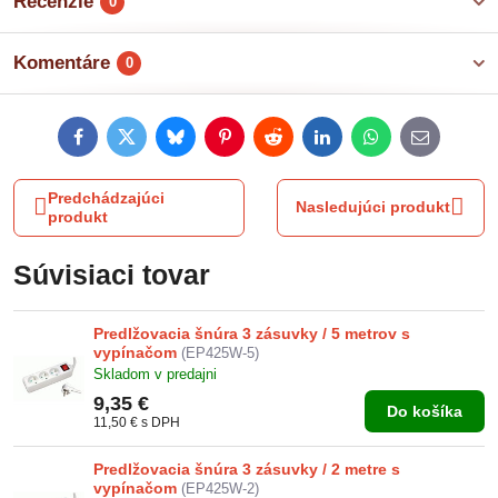
Recenzie
0
Komentáre
0
Facebook
Twitter
Bluesky
Pinterest
Reddit
LinkedIn
WhatsApp
E-
mail
Predchádzajúci
Nasledujúci produkt
produkt
Súvisiaci tovar
Predlžovacia šnúra 3 zásuvky / 5 metrov s
vypínačom
(EP425W-5)
Skladom v predajni
9,35 €
Do košíka
11,50 €
s DPH
Predlžovacia šnúra 3 zásuvky / 2 metre s
vypínačom
(EP425W-2)