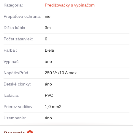
Kategória:
Predlžovačky s vypínačom
Prepäťová ochrana:
nie
Dlžka kábla:
3m
Počet zásuviek:
6
Farba :
Biela
Vypínač:
áno
Napätie/Prúd :
250 V~/10 A max.
Detské clonky:
áno
Izolácia:
PVC
Prierez vodičov:
1,0 mm2
Uzemnenie:
áno