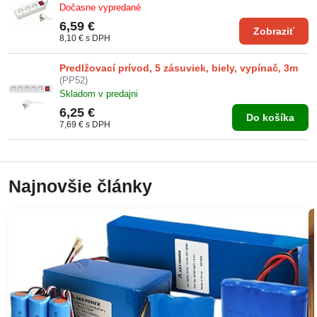
Dočasne vypredané
6,59 €
Zobraziť
8,10 €
s DPH
Predlžovací prívod, 5 zásuviek, biely, vypínač, 3m
(PP52)
Skladom v predajni
6,25 €
Do košíka
7,69 €
s DPH
Najnovšie články