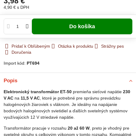
3,98 €
4,90 €
s DPH
Do košíka
Pridať k Obľúbeným
Otázka k produktu
Strážny pes
Doručenia
Import kód:
PT694
Popis
Elektronický transformátor ET-50
premieňa sieťové napätie
230
V AC
na
11,5 V AC
, ktoré je potrebné pre správnu prevádzku
halogénových žiaroviek s vláknom. Je ideálny na napájanie
bodových halogénových svietidiel a ďalších svetelných systémov
využívajúcich 12 V striedavé napätie.
Transformátor pracuje v rozsahu
20 až 60 W
, preto je vhodný pre
svetelné okruhy s celkovým výkonom v tomto rozsahu. Kompaktné