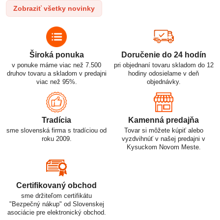
správneho používania je kľúčom k ich efektívnemu a bezpečnému
Zobraziť všetky novinky
p
využitiu.
Široká ponuka
Doručenie do 24 hodín
v ponuke máme viac než 7.500
pri objednaní tovaru skladom do 12
druhov tovaru a skladom v predajni
hodiny odosielame v deň
viac než 95%.
objednávky.
Tradícia
Kamenná predajňa
sme slovenská firma s tradíciou od
Tovar si môžete kúpiť alebo
roku 2009.
vyzdvihnúť v našej predajni v
Kysuckom Novom Meste.
Certifikovaný obchod
sme držiteľom certifikátu
"Bezpečný nákup" od Slovenskej
asociácie pre elektronický obchod.