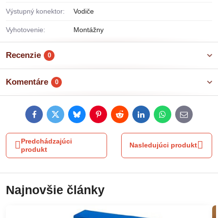
Výstupný konektor:
Vodiče
Vyhotovenie:
Montážny
Recenzie
0
Komentáre
0
Facebook
Twitter
Bluesky
Pinterest
Reddit
LinkedIn
WhatsApp
E-
mail
Predchádzajúci
Nasledujúci produkt
produkt
Najnovšie články