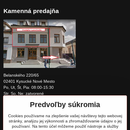
Kamenná predajňa
Belanského 220/65
02401 Kysucké Nové Mesto
Po, Ut, Št, Pia: 08:00-15:30
Str, So, Ne: zatvorené
Predvoľby súkromia
+421 907 097810
Cookies používame na zlepšenie vašej návštevy tejto webovej
obchod@tomshardware.sk
stránky, analýzu jej výkonnosti a zhromažďovanie údajov o jej
používaní. Na tento účel môžeme použiť nástroje a služby