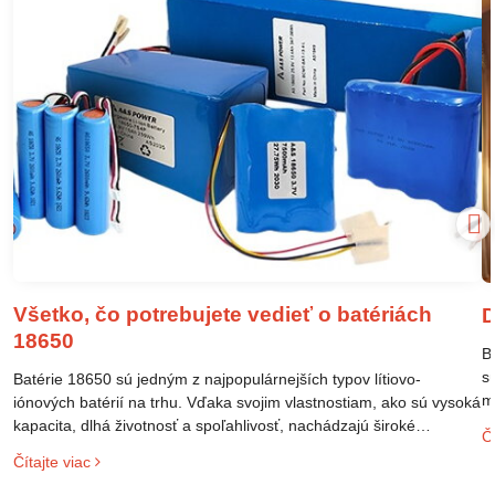
Všetko, čo potrebujete vedieť o batériách
D
18650
B
s
Batérie 18650 sú jedným z najpopulárnejších typov lítiovo-
m
iónových batérií na trhu. Vďaka svojim vlastnostiam, ako sú vysoká
m
kapacita, dlhá životnosť a spoľahlivosť, nachádzajú široké
Čí
o
uplatnenie v rôznych oblastiach – od elektronických zariadení až
Čítajte viac
l
po elektrické vozidlá. Pochopenie ich delenia, označovania a
n