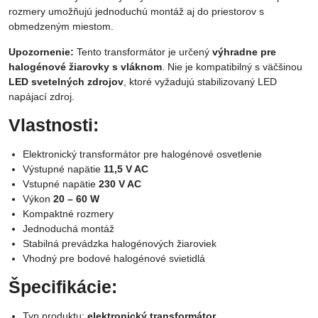
rozmery umožňujú jednoduchú montáž aj do priestorov s
obmedzeným miestom.
Upozornenie:
Tento transformátor je určený
výhradne pre
halogénové žiarovky s vláknom
. Nie je kompatibilný s väčšinou
LED svetelných zdrojov
, ktoré vyžadujú stabilizovaný LED
napájací zdroj.
Vlastnosti:
Elektronický transformátor pre halogénové osvetlenie
Výstupné napätie
11,5 V AC
Vstupné napätie
230 V AC
Výkon
20 – 60 W
Kompaktné rozmery
Jednoduchá montáž
Stabilná prevádzka halogénových žiaroviek
Vhodný pre bodové halogénové svietidlá
Špecifikácie:
Typ produktu:
elektronický transformátor