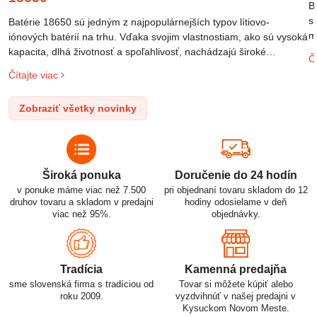
B
s
Batérie 18650 sú jedným z najpopulárnejších typov lítiovo-
m
iónových batérií na trhu. Vďaka svojim vlastnostiam, ako sú vysoká
m
kapacita, dlhá životnosť a spoľahlivosť, nachádzajú široké
Čí
o
uplatnenie v rôznych oblastiach – od elektronických zariadení až
Čítajte viac
l
po elektrické vozidlá. Pochopenie ich delenia, označovania a
n
správneho používania je kľúčom k ich efektívnemu a bezpečnému
Zobraziť všetky novinky
p
využitiu.
Široká ponuka
Doručenie do 24 hodín
v ponuke máme viac než 7.500
pri objednaní tovaru skladom do 12
druhov tovaru a skladom v predajni
hodiny odosielame v deň
viac než 95%.
objednávky.
Tradícia
Kamenná predajňa
sme slovenská firma s tradíciou od
Tovar si môžete kúpiť alebo
roku 2009.
vyzdvihnúť v našej predajni v
Kysuckom Novom Meste.