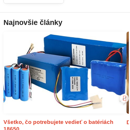
Najnovšie články
Všetko, čo potrebujete vedieť o batériách
D
18650