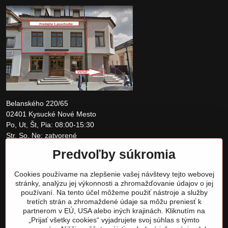
Belanského 220/65
02401 Kysucké Nové Mesto
Po, Ut, Št, Pia: 08:00-15:30
Str, So, Ne: zatvorené
Predvoľby súkromia
+421 907 097810
Cookies používame na zlepšenie vašej návštevy tejto webovej
obchod@tomshardware.sk
stránky, analýzu jej výkonnosti a zhromažďovanie údajov o jej
používaní. Na tento účel môžeme použiť nástroje a služby
tretích strán a zhromaždené údaje sa môžu preniesť k
partnerom v EÚ, USA alebo iných krajinách. Kliknutím na
„Prijať všetky cookies“ vyjadrujete svoj súhlas s týmto