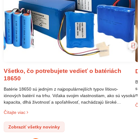
Všetko, čo potrebujete vedieť o batériách
D
18650
B
s
Batérie 18650 sú jedným z najpopulárnejších typov lítiovo-
m
iónových batérií na trhu. Vďaka svojim vlastnostiam, ako sú vysoká
m
kapacita, dlhá životnosť a spoľahlivosť, nachádzajú široké
Čí
o
uplatnenie v rôznych oblastiach – od elektronických zariadení až
Čítajte viac
l
po elektrické vozidlá. Pochopenie ich delenia, označovania a
n
správneho používania je kľúčom k ich efektívnemu a bezpečnému
Zobraziť všetky novinky
p
využitiu.