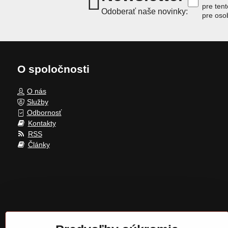
pre ten
Odoberať naše novinky:
pre oso
O spoločnosti
O nás
Služby
Odbornosť
Kontakty
RSS
Články