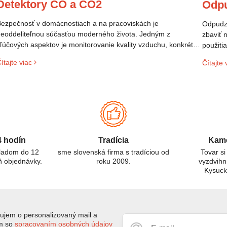
Detektory CO a CO2
Odp
ezpečnosť v domácnostiach a na pracoviskách je
Odpudzo
eoddeliteľnou súčasťou moderného života. Jedným z
zbaviť 
ľúčových aspektov je monitorovanie kvality vzduchu, konkrétne
použiti
rítomnosti plynov, ktoré môžu ohroziť zdravie. Dva takéto plyny
veľmi p
ítajte viac
Čítajte 
ú oxid uhoľnatý (CO) a oxid uhličitý (CO₂). Aj keď ich názvy
prostre
nejú podobne, ide o odlišné látky s rôznymi vlastnosťami a
izikami. Tento článok sa zameriava na rozdiely medzi CO a
O₂ detektormi, ich použitie a dôležitosť pre ochranu zdravia.
4 hodín
Tradícia
Kame
kladom do 12
sme slovenská firma s tradíciou od
Tovar si
ň objednávky.
roku 2009.
vyzdvihn
Kysuc
jem o personalizovaný mail a
ím so
spracovaním osobných údajov