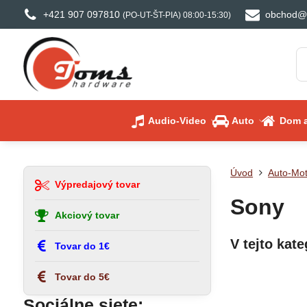
+421 907 097810
obchod@
(PO-UT-ŠT-PIA) 08:00-15:30)
Audio-Video
Auto
Dom a
Úvod
Auto-Mo
Výpredajový tovar
Sony
Akciový tovar
Tovar do 1€
Tovar do 5€
Sociálne siete: