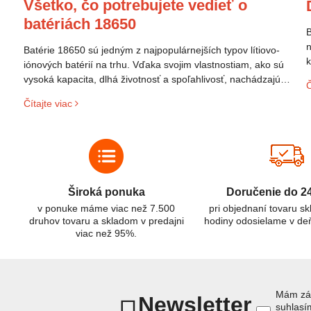
Všetko, čo potrebujete vedieť o
batériách 18650
B
n
Batérie 18650 sú jedným z najpopulárnejších typov lítiovo-
k
iónových batérií na trhu. Vďaka svojim vlastnostiam, ako sú
p
vysoká kapacita, dlhá životnosť a spoľahlivosť, nachádzajú
Č
s
široké uplatnenie v rôznych oblastiach – od elektronických
Čítajte viac
z
zariadení až po elektrické vozidlá. Pochopenie ich delenia,
r
označovania a správneho používania je kľúčom k ich
C
efektívnemu a bezpečnému využitiu.
Široká ponuka
Doručenie do 2
v ponuke máme viac než 7.500
pri objednaní tovaru s
druhov tovaru a skladom v predajni
hodiny odosielame v de
viac než 95%.
Mám záu
Newsletter
suhlas