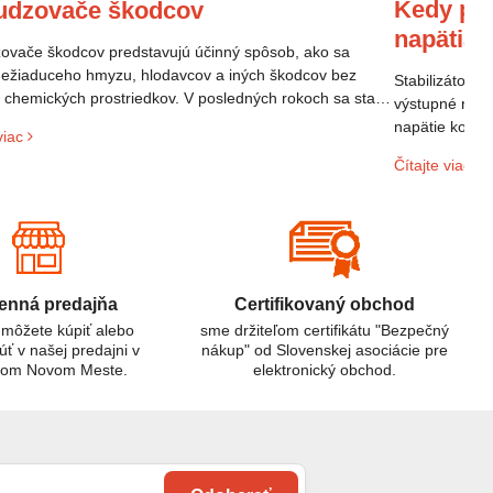
Kedy pou
udzovače škodcov
napätia
vače škodcov predstavujú účinný spôsob, ako sa
nežiaduceho hmyzu, hlodavcov a iných škodcov bez
Stabilizátor n
a chemických prostriedkov. V posledných rokoch sa stali
výstupné napä
opulárne vďaka svojej efektivite a šetrnosti k životnému
napätie kolíše
viac
diu.
elektroniky p
Čítajte viac
sieti. Ak mát
domácnosti al
riešením.
nná predajňa
Certifikovaný obchod
 môžete kúpiť alebo
sme držiteľom certifikátu "Bezpečný
úť v našej predajni v
nákup" od Slovenskej asociácie pre
kom Novom Meste.
elektronický obchod.