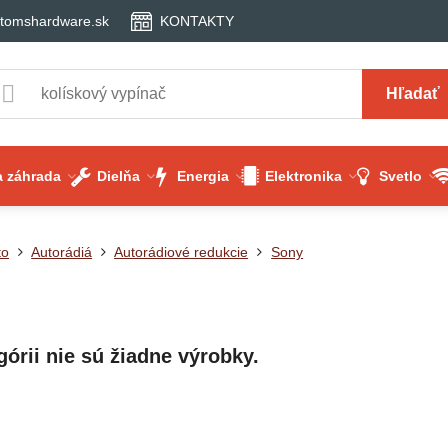
tomshardware.sk
KONTAKTY
Hľadať
 záhrada
Dielňa
Energia
Elektronika
Svetlo
to
Autorádiá
Autorádiové redukcie
Sony