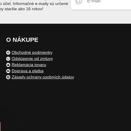
to účel. Informačné e-maily sú určené
by staršie ako 16 rokov!
O NÁKUPE
Obchodné podmienky
Odstúpenie od zmluvy
Reklamácia tovaru
Doprava a platba
Zásady ochrany osobných údajov