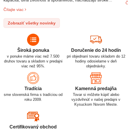
Čí
o
uplatnenie v rôznych oblastiach – od elektronických zariadení až
Čítajte viac
l
po elektrické vozidlá. Pochopenie ich delenia, označovania a
n
správneho používania je kľúčom k ich efektívnemu a bezpečnému
Zobraziť všetky novinky
p
využitiu.
Široká ponuka
Doručenie do 24 hodín
v ponuke máme viac než 7.500
pri objednaní tovaru skladom do 12
druhov tovaru a skladom v predajni
hodiny odosielame v deň
viac než 95%.
objednávky.
Tradícia
Kamenná predajňa
sme slovenská firma s tradíciou od
Tovar si môžete kúpiť alebo
roku 2009.
vyzdvihnúť v našej predajni v
Kysuckom Novom Meste.
Certifikovaný obchod