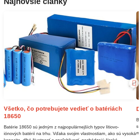
Najnovšie články
Všetko, čo potrebujete vedieť o batériách
D
18650
B
s
Batérie 18650 sú jedným z najpopulárnejších typov lítiovo-
m
iónových batérií na trhu. Vďaka svojim vlastnostiam, ako sú vysoká
m
kapacita, dlhá životnosť a spoľahlivosť, nachádzajú široké