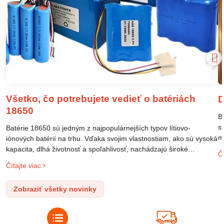
Všetko, čo potrebujete vedieť o batériách
D
18650
B
s
Batérie 18650 sú jedným z najpopulárnejších typov lítiovo-
m
iónových batérií na trhu. Vďaka svojim vlastnostiam, ako sú vysoká
m
kapacita, dlhá životnosť a spoľahlivosť, nachádzajú široké
Čí
o
uplatnenie v rôznych oblastiach – od elektronických zariadení až
Čítajte viac
l
po elektrické vozidlá. Pochopenie ich delenia, označovania a
n
správneho používania je kľúčom k ich efektívnemu a bezpečnému
Zobraziť všetky novinky
p
využitiu.