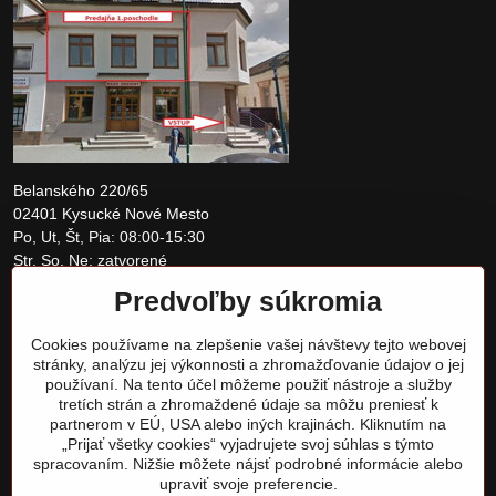
Belanského 220/65
02401 Kysucké Nové Mesto
Po, Ut, Št, Pia: 08:00-15:30
Str, So, Ne: zatvorené
Predvoľby súkromia
+421 907 097810
Cookies používame na zlepšenie vašej návštevy tejto webovej
obchod@tomshardware.sk
stránky, analýzu jej výkonnosti a zhromažďovanie údajov o jej
používaní. Na tento účel môžeme použiť nástroje a služby
tretích strán a zhromaždené údaje sa môžu preniesť k
partnerom v EÚ, USA alebo iných krajinách. Kliknutím na
„Prijať všetky cookies“ vyjadrujete svoj súhlas s týmto
spracovaním. Nižšie môžete nájsť podrobné informácie alebo
upraviť svoje preferencie.