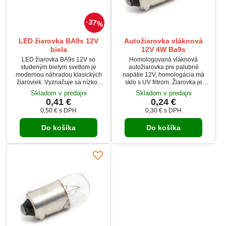
37%
LED žiarovka BA9s 12V
Autožiarovka vláknová
biela
12V 4W Ba9s
LED žiarovka BA9s 12V so
Homologovaná vláknová
studeným bielym svetlom je
autožiarovka pre palubné
modernou náhradou klasických
napätie 12V, homologácia má
žiaroviek. Vyznačuje sa nízkou
sklo s UV filtrom. Žiarovka je
spotrebou energie a dlhou
vhodná pre všetky druhy
Skladom v predajni
Skladom v predajni
životnosťou. Vhodná je pre
svetlometov.
0,41 €
0,24 €
automobilové osvetlenie,
0,50 €
s DPH
0,30 €
s DPH
prístrojové dosky a signalizačné
svetlá. Jednoduchá inštalácia
Do košíka
Do košíka
vďaka štandardnej pätici BA9s.