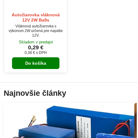
Autožiarovka vláknová
12V 2W Ba9s
Vláknová autožiarovka s
výkonom 2W určená pre napätie
12V.
Skladom v predajni
0,29 €
0,36 €
s DPH
Do košíka
Najnovšie články