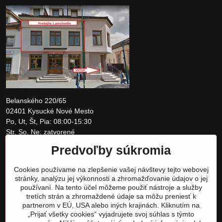
Belanského 220/65
02401 Kysucké Nové Mesto
Po, Ut, Št, Pia: 08:00-15:30
Str, So, Ne: zatvorené
Predvoľby súkromia
+421 907 097810
Cookies používame na zlepšenie vašej návštevy tejto webovej
obchod@tomshardware.sk
stránky, analýzu jej výkonnosti a zhromažďovanie údajov o jej
používaní. Na tento účel môžeme použiť nástroje a služby
tretích strán a zhromaždené údaje sa môžu preniesť k
partnerom v EÚ, USA alebo iných krajinách. Kliknutím na
„Prijať všetky cookies“ vyjadrujete svoj súhlas s týmto