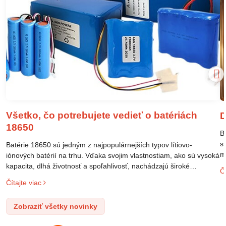
Všetko, čo potrebujete vedieť o batériách
D
18650
B
s
Batérie 18650 sú jedným z najpopulárnejších typov lítiovo-
m
iónových batérií na trhu. Vďaka svojim vlastnostiam, ako sú vysoká
m
kapacita, dlhá životnosť a spoľahlivosť, nachádzajú široké
Čí
o
uplatnenie v rôznych oblastiach – od elektronických zariadení až
Čítajte viac
l
po elektrické vozidlá. Pochopenie ich delenia, označovania a
n
správneho používania je kľúčom k ich efektívnemu a bezpečnému
Zobraziť všetky novinky
p
využitiu.