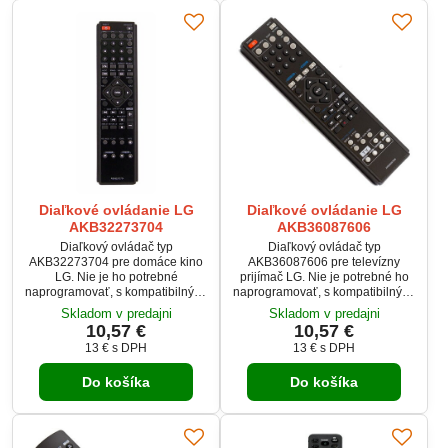
Diaľkové ovládanie LG
Diaľkové ovládanie LG
AKB32273704
AKB36087606
Diaľkový ovládač typ
Diaľkový ovládač typ
AKB32273704 pre domáce kino
AKB36087606 pre televízny
LG. Nie je ho potrebné
prijímač LG. Nie je potrebné ho
naprogramovať, s kompatibilnými
naprogramovať, s kompatibilnými
zariadeniami hneď funguje.
zariadeniami hneď funguje.
Skladom v predajni
Skladom v predajni
10,57 €
10,57 €
13 €
s DPH
13 €
s DPH
Do košíka
Do košíka