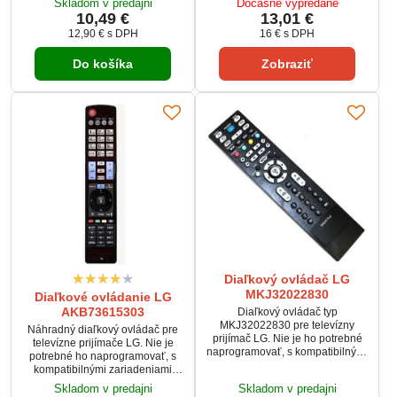
Skladom v predajni
Dočasne vypredané
originál.
10,49 €
13,01 €
12,90 €
s DPH
16 €
s DPH
Do košíka
Zobraziť
Diaľkový ovládač LG
MKJ32022830
Diaľkové ovládanie LG
AKB73615303
Diaľkový ovládač typ
MKJ32022830 pre televízny
Náhradný diaľkový ovládač pre
prijímač LG. Nie je ho potrebné
televízne prijímače LG. Nie je
naprogramovať, s kompatibilnými
potrebné ho naprogramovať, s
zariadeniami hneď funguje.
kompatibilnými zariadeniami
hneď funguje.
Skladom v predajni
Skladom v predajni