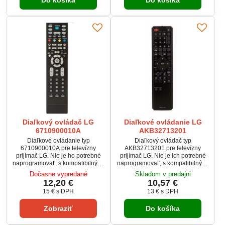
Do košíka
Do košíka
Diaľkový ovládač LG
Diaľkové ovládanie LG
6710900010A
AKB32713201
Diaľkové ovládanie typ
Diaľkový ovládač typ
6710900010A pre televízny
AKB32713201 pre televízny
prijímač LG. Nie je ho potrebné
prijímač LG. Nie je ich potrebné
naprogramovať, s kompatibilnými
naprogramovať, s kompatibilnými
zariadeniami hneď funguje.
zariadeniami hneď fungujú.
Dočasne vypredané
Skladom v predajni
12,20 €
10,57 €
15 €
s DPH
13 €
s DPH
Zobraziť
Do košíka