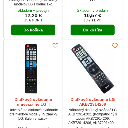
modelov LG s kódmi ako
AKB72915210, MKJ39170804,
Skladom v predajni
Skladom v predajni
6710V00008B a mnoho ďalších.
12,20 €
10,57 €
Ovládač nevyžaduje žiadne
15 €
s DPH
13 €
s DPH
nastavovanie – stačí vložiť
batérie a používať. Ideálna
Do košíka
Do košíka
náhrada za originálne diaľkové
ovládanie.
Diaľkové ovládanie
Diaľkové ovládanie LG
univerzálne LG II
AKB72914209
Univerzálne diaľkové ovládanie
Náhradný diaľkový ovládač LG
pre niektoré modely TV značky
AKB72914202. (Kompatibilný s
LG. Balenie: sáčok.
typom AKB72914209,
AKB72914206, AKB72914004)
Rovnaký vzhľad aj funkcie ako