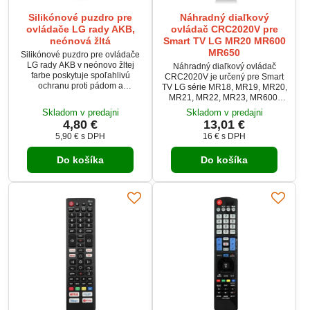
Silikónové puzdro pre
Náhradný diaľkový
ovládače LG rady AKB,
ovládač CRC2020V pre
neónová žltá
Smart TV LG MR20 MR600
MR650
Silikónové puzdro pre ovládače
LG rady AKB v neónovo žltej
Náhradný diaľkový ovládač
farbe poskytuje spoľahlivú
CRC2020V je určený pre Smart
ochranu proti pádom a
TV LG série MR18, MR19, MR20,
poškodeniu. Univerzálny kryt je
MR21, MR22, MR23, MR600,
vodoodolný, protišmykový a
MR650 a AKB. Ponúka
Skladom v predajni
Skladom v predajni
príjemný na dotyk. Hrubší silikón
plnohodnotné ovládanie
4,80 €
13,01 €
chráni ovládač pred prachom,
všetkých základných funkcií a
5,90 €
s DPH
16 €
s DPH
nárazmi a znečistením. Obal má
zároveň disponuje rýchlymi
fluorescenčnú úpravu a svieti v
tlačidlami pre Netflix, Disney+,
tme, čo uľahčuje nájdenie
Do košíka
Do košíka
Prime Video a Rakuten. Vďaka
ovládača.
jednoduchému použitiu je
skvelou náhradou za pôvodný
ovládač alebo doplnkom do
domácnosti. Praktický a
univerzálny ovládač...