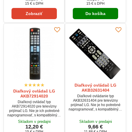
15 €
s DPH
15 €
s DPH
Zobraziť
Do košíka
Diaľkový ovládač LG
AKB32631404
Diaľkový ovládač LG
AKB72914020
Diaľkové ovládanie typ
AKB32631404 pre televízny
Diaľkový ovládač typ
prijímač LG. Nie je ho potrebné
AKB72914020 pre televízny
naprogramovať, s kompatibilnými
prijímač LG. Nie je ich potrebné
zariadeniami hneď funguje.
naprogramovať, s kompatibilnými
zariadeniami hneď fungujú.
Skladom v predajni
Skladom v predajni
12,20 €
9,66 €
15 €
s DPH
11,88 €
s DPH