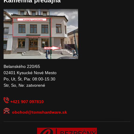
Kamenná predajňa
Belanského 220/65
02401 Kysucké Nové Mesto
Po, Ut, Št, Pia: 08:00-15:30
Str, So, Ne: zatvorené
+421 907 097810
obchod@tomshardware.sk