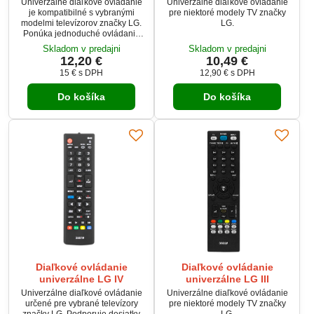
Univerzálne diaľkové ovládanie
Univerzálne diaľkové ovládanie
je kompatibilné s vybranými
pre niektoré modely TV značky
modelmi televízorov značky LG.
LG.
Ponúka jednoduché ovládanie
základných aj pokročilých funkcií
Skladom v predajni
Skladom v predajni
bez nutnosti nastavovania.
12,20 €
10,49 €
Ideálne ako náhrada za pôvodné
15 €
s DPH
12,90 €
s DPH
ovládanie. Napájanie je riešené
dvoma batériami typu AAA (nie
Do košíka
Do košíka
sú súčasťou balenia).
Diaľkové ovládanie
Diaľkové ovládanie
univerzálne LG IV
univerzálne LG III
Univerzálne diaľkové ovládanie
Univerzálne diaľkové ovládanie
určené pre vybrané televízory
pre niektoré modely TV značky
značky LG. Podporuje desiatky
LG.