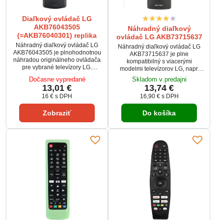
Diaľkový ovládač LG
AKB76043505
Náhradný diaľkový
(=AKB76040301) replika
ovládač LG AKB73715637
Náhradný diaľkový ovládač LG
Náhradný diaľkový ovládač LG
AKB76043505 je plnohodnotnou
AKB73715637 je plne
náhradou originálneho ovládača
kompatibilný s viacerými
pre vybrané televízory LG.
modelmi televízorov LG, napr.
Ponúka rovnaké rozloženie
27MT93S a jeho variantmi.
Dočasne vypredané
Skladom v predajni
tlačidiel, jednoduché ovládanie a
Ovládač nevyžaduje žiadne
13,01 €
13,74 €
spoľahlivú funkčnosť bez
nastavovanie ani párovanie –
16 €
s DPH
16,90 €
s DPH
zložitého nastavovania. Stačí
stačí vložiť batérie. Kvalitné
vložiť batérie a ovládač je
spracovanie zaručuje dlhú
pripravený na používanie. Model
Zobraziť
Do košíka
životnosť, presnú odozvu tlačidiel
AKB76043505 bol nahradený
a silný signál. Vzhľadovo je
kompatibilným ovládačom
rovnaký ako originál, len bez
AKB76037605.
loga LG.