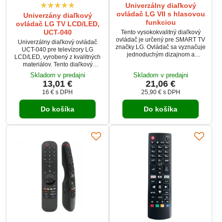
Univerzálny diaľkový
ovládač LG VII s hlasovou
Univerzány diaľkový
funkciou
ovládač LG TV LCD/LED,
UCT-040
Tento vysokokvalitný diaľkový
ovládač je určený pre SMART TV
Univerzálny diaľkový ovládač
značky LG. Ovládač sa vyznačuje
UCT-040 pre televízory LG
jednoduchým dizajnom a
LCD/LED, vyrobený z kvalitných
prehľadným usporiadaním
materiálov. Tento diaľkový
tlačidiel, čo umožňuje veľmi
ovládač je jednoduchý na
Skladom v predajni
Skladom v predajni
intuitívne a pohodlné ovládanie
používanie a nevyžaduje žiadne
13,01 €
21,06 €
televízora. Jeho špeciálne
programovanie. Je kompatibilný
navrhnutý tvar zabezpečuje
16 €
s DPH
25,90 €
s DPH
s viacerými modelmi ovládačov,
komfortné držanie v ruke.
ako AKB73275606,
Ovládač je kompatibilný s
Do košíka
Do košíka
AKB72914202, AKB73275605 a
väčšinou modelov TV značky LG
MKJ61842701.
a ponúka vysokú funkcionalitu
porovnateľnú s originálnymi...