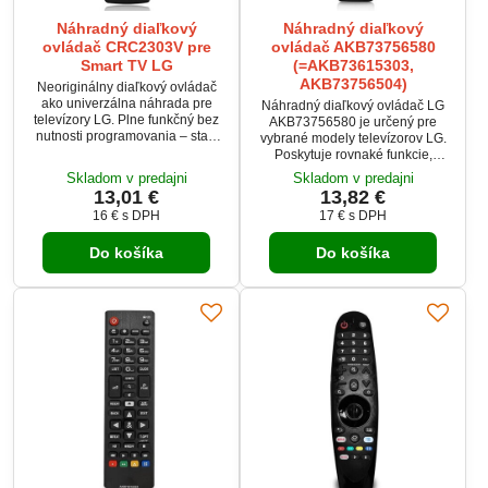
Náhradný diaľkový
Náhradný diaľkový
ovládač CRC2303V pre
ovládač AKB73756580
Smart TV LG
(=AKB73615303,
AKB73756504)
Neoriginálny diaľkový ovládač
ako univerzálna náhrada pre
Náhradný diaľkový ovládač LG
televízory LG. Plne funkčný bez
AKB73756580 je určený pre
nutnosti programovania – stačí
vybrané modely televízorov LG.
vložiť batérie a môžete ho ihneď
Poskytuje rovnaké funkcie,
používať. Kompatibilný s
rozloženie tlačidiel a ovládanie
Skladom v predajni
Skladom v predajni
viacerými modelmi TV (zoznam
ako originál. Nevyžaduje žiadne
13,01 €
13,82 €
nižšie).
programovanie – stačí vložiť
16 €
s DPH
17 €
s DPH
batérie a je pripravený na
použitie. Ideálna náhrada pri
Do košíka
Do košíka
strate alebo poškodení
pôvodného ovládača.