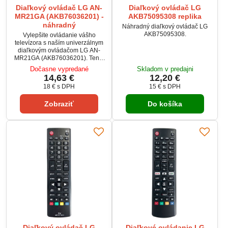
Diaľkový ovládač LG AN-
Diaľkový ovládač LG
MR21GA (AKB76036201) -
AKB75095308 replika
náhradný
Náhradný diaľkový ovládač LG
AKB75095308.
Vylepšite ovládanie vášho
televízora s naším univerzálnym
diaľkovým ovládačom LG AN-
MR21GA (AKB76036201). Tento
vysoko kvalitný ovládač je
Dočasne vypredané
Skladom v predajni
navrhnutý pre spoluprácu s
14,63 €
12,20 €
vybranými modelmi LCD, OLED
18 €
s DPH
15 €
s DPH
a QNED NANO 4K televízorov
značky LG, poskytujúc intuitívne
Zobraziť
Do košíka
a pohodlné ovládanie všetkých
vašich obľúbených funkcií.
Diaľkový ovládač LG
Diaľkové ovládanie LG