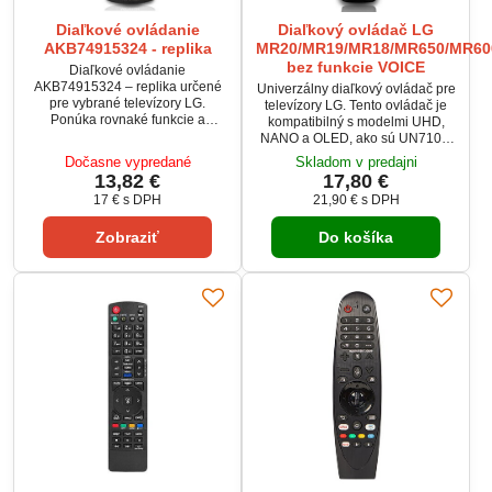
Diaľkové ovládanie
Diaľkový ovládač LG
AKB74915324 - replika
MR20/MR19/MR18/MR650/MR60
bez funkcie VOICE
Diaľkové ovládanie
AKB74915324 – replika určené
Univerzálny diaľkový ovládač pre
pre vybrané televízory LG.
televízory LG. Tento ovládač je
Ponúka rovnaké funkcie a
kompatibilný s modelmi UHD,
rozloženie tlačidiel ako originál,
NANO a OLED, ako sú UN7100,
bez potreby programovania.
UN730, NANO79,
Dočasne vypredané
Skladom v predajni
Jednoducho vložíte batérie a
OLED55CX6LA, OLED77GX6LA
13,82 €
17,80 €
ovládač je pripravený na
a ďalšie. Nahrádza pôvodné
17 €
s DPH
21,90 €
s DPH
použitie. Kompatibilitu s vaším
ovládače AN-MR20GA a
modelom vám radi overíme.
AKB75855501. Nezahŕňa funkciu
Zobraziť
Do košíka
Voice, je ideálnym riešením pre
tých, ktorí potrebujú jednoduché
ovládanie svojho televízora LG.
Stačí vložiť batérie a okamžite sa
pripojí k kompatibilným...