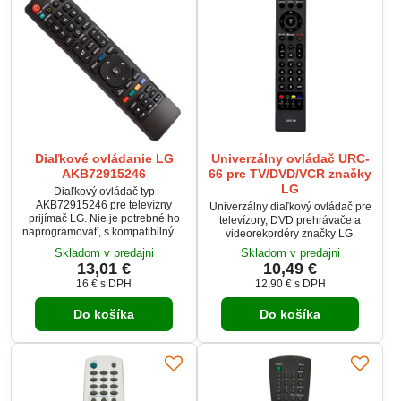
Diaľkové ovládanie LG
Univerzálny ovládač URC-
AKB72915246
66 pre TV/DVD/VCR značky
LG
Diaľkový ovládač typ
AKB72915246 pre televízny
Univerzálny diaľkový ovládač pre
prijímač LG. Nie je potrebné ho
televízory, DVD prehrávače a
naprogramovať, s kompatibilnými
videorekordéry značky LG.
zariadeniami hneď funguje.
Skladom v predajni
Skladom v predajni
13,01 €
10,49 €
16 €
s DPH
12,90 €
s DPH
Do košíka
Do košíka