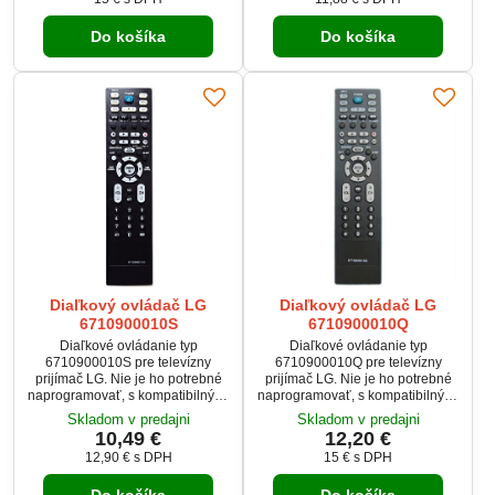
Do košíka
Do košíka
Diaľkový ovládač LG
Diaľkový ovládač LG
6710900010S
6710900010Q
Diaľkové ovládanie typ
Diaľkové ovládanie typ
6710900010S pre televízny
6710900010Q pre televízny
prijímač LG. Nie je ho potrebné
prijímač LG. Nie je ho potrebné
naprogramovať, s kompatibilnými
naprogramovať, s kompatibilnými
zariadeniami hneď funguje.
zariadeniami hneď funguje.
Skladom v predajni
Skladom v predajni
10,49 €
12,20 €
12,90 €
s DPH
15 €
s DPH