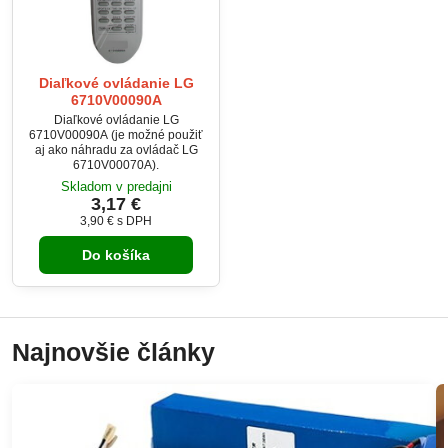
Diaľkové ovládanie LG
6710V00090A
Diaľkové ovládanie LG
6710V00090A (je možné použiť
aj ako náhradu za ovládač LG
6710V00070A).
Skladom v predajni
3,17 €
3,90 €
s DPH
Do košíka
Najnovšie články