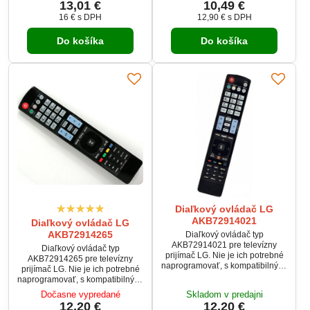
13,01 €
10,49 €
16 €
s DPH
12,90 €
s DPH
Do košíka
Do košíka
Diaľkový ovládač LG
AKB72914021
Diaľkový ovládač LG
AKB72914265
Diaľkový ovládač typ
AKB72914021 pre televízny
Diaľkový ovládač typ
prijímač LG. Nie je ich potrebné
AKB72914265 pre televízny
naprogramovať, s kompatibilnými
prijímač LG. Nie je ich potrebné
zariadeniami hneď fungujú.
naprogramovať, s kompatibilnými
zariadeniami hneď fungujú.
Dočasne vypredané
Skladom v predajni
12,20 €
12,20 €