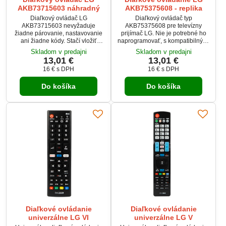
AKB73715603 náhradný
AKB75375608 - replika
Diaľkový ovládač LG
Diaľkový ovládač typ
AKB73715603 nevyžaduje
AKB75375608 pre televízny
žiadne párovanie, nastavovanie
prijímač LG. Nie je potrebné ho
ani žiadne kódy. Stačí vložiť
naprogramovať, s kompatibilnými
batérie a funguje so všetkými
zariadeniami hneď funguje.
Skladom v predajni
Skladom v predajni
nižšie uvedenými modelmi.
13,01 €
13,01 €
16 €
s DPH
16 €
s DPH
Do košíka
Do košíka
Diaľkové ovládanie
Diaľkové ovládanie
univerzálne LG VI
univerzálne LG V