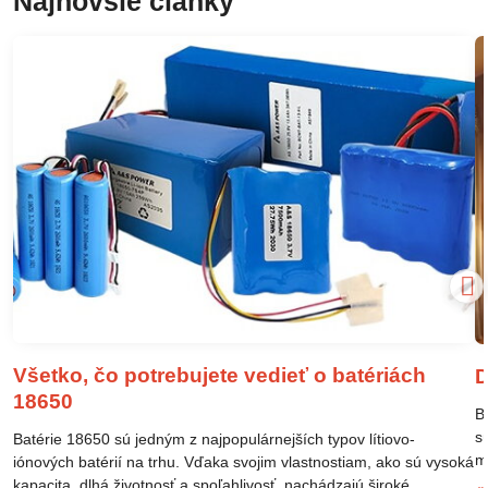
Najnovšie články
Všetko, čo potrebujete vedieť o batériách
D
18650
B
s
Batérie 18650 sú jedným z najpopulárnejších typov lítiovo-
m
iónových batérií na trhu. Vďaka svojim vlastnostiam, ako sú vysoká
m
kapacita, dlhá životnosť a spoľahlivosť, nachádzajú široké