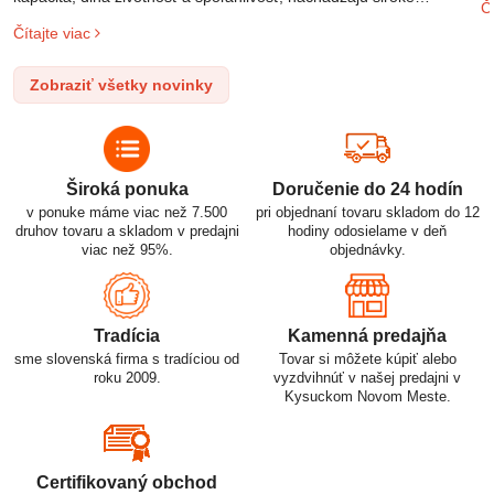
Čí
o
uplatnenie v rôznych oblastiach – od elektronických zariadení až
Čítajte viac
l
po elektrické vozidlá. Pochopenie ich delenia, označovania a
n
správneho používania je kľúčom k ich efektívnemu a bezpečnému
Zobraziť všetky novinky
p
využitiu.
Široká ponuka
Doručenie do 24 hodín
v ponuke máme viac než 7.500
pri objednaní tovaru skladom do 12
druhov tovaru a skladom v predajni
hodiny odosielame v deň
viac než 95%.
objednávky.
Tradícia
Kamenná predajňa
sme slovenská firma s tradíciou od
Tovar si môžete kúpiť alebo
roku 2009.
vyzdvihnúť v našej predajni v
Kysuckom Novom Meste.
Certifikovaný obchod