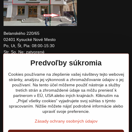
Belanského 220/65
02401 Kysucké Nové Mesto
Po, Ut, Št, Pia: 08:00-15:30
Str, So, Ne: zatvorené
Predvoľby súkromia
+421 907 097810
Cookies používame na zlepšenie vašej návštevy tejto webovej
obchod@tomshardware.sk
stránky, analýzu jej výkonnosti a zhromažďovanie údajov o jej
používaní. Na tento účel môžeme použiť nástroje a služby
tretích strán a zhromaždené údaje sa môžu preniesť k
partnerom v EÚ, USA alebo iných krajinách. Kliknutím na
„Prijať všetky cookies“ vyjadrujete svoj súhlas s týmto
spracovaním. Nižšie môžete nájsť podrobné informácie alebo
upraviť svoje preferencie.
Zásady ochrany osobných údajov
©
2026
Copyright