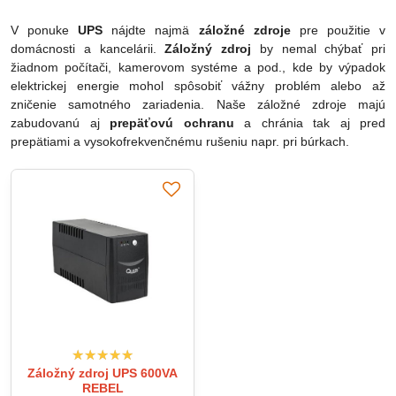
V ponuke
UPS
nájdte najmä
záložné zdroje
pre použitie v
domácnosti a kancelárii.
Záložný zdroj
by nemal chýbať pri
žiadnom počítači, kamerovom systéme a pod., kde by výpadok
elektrickej energie mohol spôsobiť vážny problém alebo až
zničenie samotného zariadenia. Naše záložné zdroje majú
zabudovanú aj
prepäťovú ochranu
a chránia tak aj pred
prepätiami a vysokofrekvenčnému rušeniu napr. pri búrkach.
Záložný zdroj UPS 600VA
REBEL