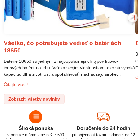
Všetko, čo potrebujete vedieť o batériách
D
18650
B
s
Batérie 18650 sú jedným z najpopulárnejších typov lítiovo-
m
iónových batérií na trhu. Vďaka svojim vlastnostiam, ako sú vysoká
m
kapacita, dlhá životnosť a spoľahlivosť, nachádzajú široké
Čí
o
uplatnenie v rôznych oblastiach – od elektronických zariadení až
Čítajte viac
l
po elektrické vozidlá. Pochopenie ich delenia, označovania a
n
správneho používania je kľúčom k ich efektívnemu a bezpečnému
Zobraziť všetky novinky
p
využitiu.
Široká ponuka
Doručenie do 24 hodín
v ponuke máme viac než 7.500
pri objednaní tovaru skladom do 12