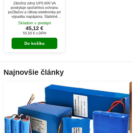
Záložný zdroj UPS 600 VA
poskytuje spoľahlivú ochranu
počítačov a citlivej elektroniky pri
výpadku napájania. Stabilné
napätie a rýchly čas prepnutia 2–
Skladom v predajni
6 ms udržia zariadenia v chode
45,12 €
bez prerušenia. Tichá prevádzka
55,50 €
s DPH
pod 40 dB a kompaktné rozmery
z neho robia ideálne riešenie do
Do košíka
domácnosti aj kancelárie. Istota,
že o dáta a rozpracovanú prácu
neprídeš.
Najnovšie články