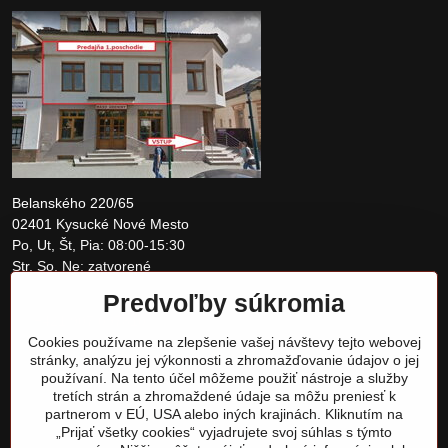
Belanského 220/65
02401 Kysucké Nové Mesto
Po, Ut, Št, Pia: 08:00-15:30
Str, So, Ne: zatvorené
Predvoľby súkromia
+421 907 097810
Cookies používame na zlepšenie vašej návštevy tejto webovej
obchod@tomshardware.sk
stránky, analýzu jej výkonnosti a zhromažďovanie údajov o jej
používaní. Na tento účel môžeme použiť nástroje a služby
tretích strán a zhromaždené údaje sa môžu preniesť k
partnerom v EÚ, USA alebo iných krajinách. Kliknutím na
„Prijať všetky cookies“ vyjadrujete svoj súhlas s týmto