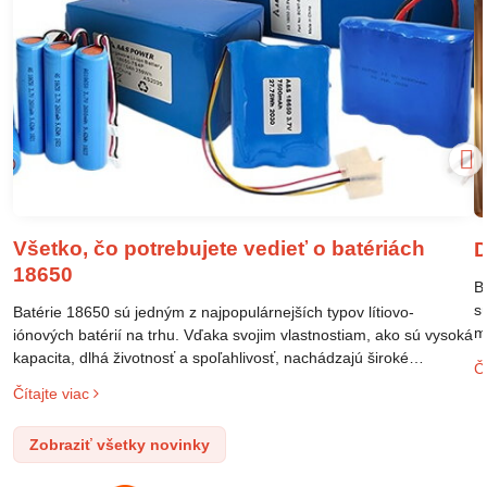
Všetko, čo potrebujete vedieť o batériách
D
18650
B
s
Batérie 18650 sú jedným z najpopulárnejších typov lítiovo-
m
iónových batérií na trhu. Vďaka svojim vlastnostiam, ako sú vysoká
m
kapacita, dlhá životnosť a spoľahlivosť, nachádzajú široké
Čí
o
uplatnenie v rôznych oblastiach – od elektronických zariadení až
Čítajte viac
l
po elektrické vozidlá. Pochopenie ich delenia, označovania a
n
správneho používania je kľúčom k ich efektívnemu a bezpečnému
Zobraziť všetky novinky
p
využitiu.