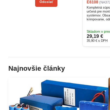
Odoslať
E6108
(NA37
Kompletná súpra
určená pre mont
systémov. Obsah
krimpovanie, od
konektorov. Umo
presnú prácu pri
Dodávaná je v p
Skladom v pred
29,19 €
35,90 €
s DPH
Najnovšie články