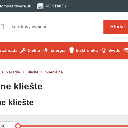
tomshardware.sk
KONTAKTY
Hľadať
 záhrada
Dielňa
Energia
Elektronika
Svetlo
Náradie
Kliešte
Špeciálne
ne kliešte
e kliešte