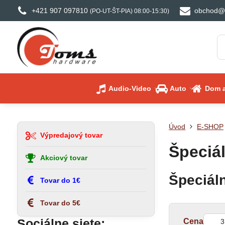
+421 907 097810
obchod@
(PO-UT-ŠT-PIA) 08:00-15:30)
Audio-Video
Auto
Dom a
Úvod
E-SHOP
Výpredajový tovar
Špeciál
Akciový tovar
Špeciáln
Tovar do 1€
Tovar do 5€
Od:
Sociálne siete:
Cena