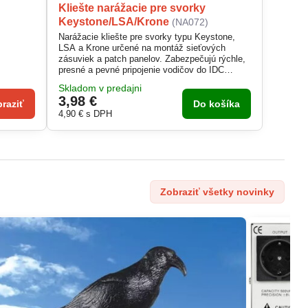
Kliešte narážacie pre svorky
Keystone/LSA/Krone
(NA072)
Narážacie kliešte pre svorky typu Keystone,
LSA a Krone určené na montáž sieťových
zásuviek a patch panelov. Zabezpečujú rýchle,
presné a pevné pripojenie vodičov do IDC
svoriek bez poškodenia kontaktov.
Skladom v predajni
Ergonomická rukoväť zaručuje pohodlnú prácu
3,98 €
aj pri dlhodobom používaní. Ideálne náradie pre
raziť
Do košíka
technikov, elektrikárov a sieťových inštalatérov.
4,90 €
s DPH
Zobraziť všetky novinky