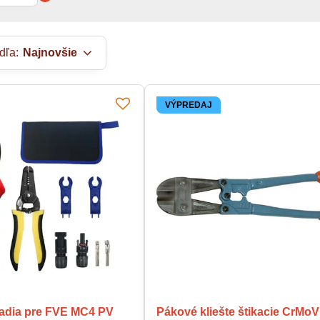
dľa:
Najnovšie
VÝPREDAJ
adia pre FVE MC4 PV
Pákové kliešte štikacie CrMoV