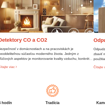
Detektory CO a CO2
Odp
ezpečnosť v domácnostiach a na pracoviskách je
Odpudzo
eoddeliteľnou súčasťou moderného života. Jedným z
zbaviť 
ľúčových aspektov je monitorovanie kvality vzduchu, konkrétne
použiti
rítomnosti plynov, ktoré môžu ohroziť zdravie. Dva takéto plyny
veľmi p
ítajte viac
Čítajte 
ú oxid uhoľnatý (CO) a oxid uhličitý (CO₂). Aj keď ich názvy
prostre
nejú podobne, ide o odlišné látky s rôznymi vlastnosťami a
izikami. Tento článok sa zameriava na rozdiely medzi CO a
O₂ detektormi, ich použitie a dôležitosť pre ochranu zdravia.
4 hodín
Tradícia
Kame