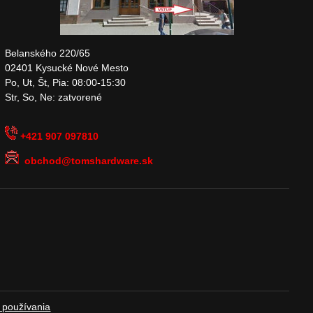
Belanského 220/65
02401 Kysucké Nové Mesto
Po, Ut, Št, Pia: 08:00-15:30
Str, So, Ne: zatvorené
+421 907 097810
obchod@tomshardware.sk
 používania