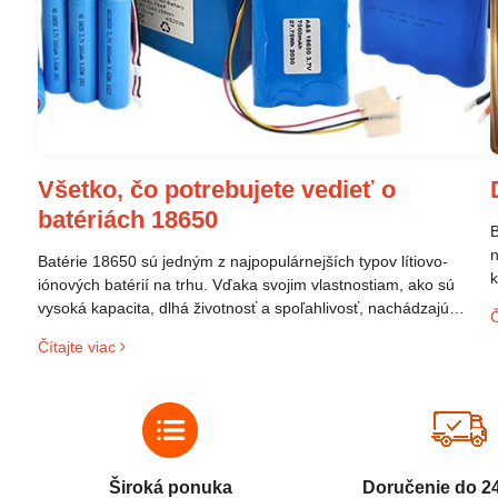
Všetko, čo potrebujete vedieť o
batériách 18650
B
n
Batérie 18650 sú jedným z najpopulárnejších typov lítiovo-
k
iónových batérií na trhu. Vďaka svojim vlastnostiam, ako sú
p
vysoká kapacita, dlhá životnosť a spoľahlivosť, nachádzajú
Č
s
široké uplatnenie v rôznych oblastiach – od elektronických
Čítajte viac
z
zariadení až po elektrické vozidlá. Pochopenie ich delenia,
r
označovania a správneho používania je kľúčom k ich
C
efektívnemu a bezpečnému využitiu.
Široká ponuka
Doručenie do 2