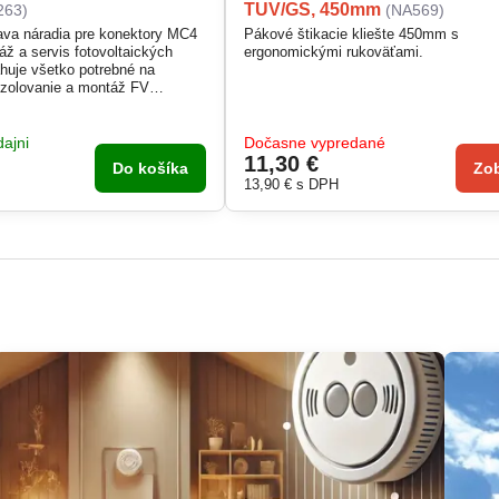
TUV/GS, 450mm
263)
(NA569)
va náradia pre konektory MC4
Pákové štikacie kliešte 450mm s
áž a servis fotovoltaických
ergonomickými rukoväťami.
uje všetko potrebné na
izolovanie a montáž FV
žňuje bezpečnú, rýchlu a
 pripájaní solárnych káblov.
raktickom úložnom boxe.
ajni
Dočasne vypredané
11,30 €
Do košíka
Zob
13,90 €
s DPH