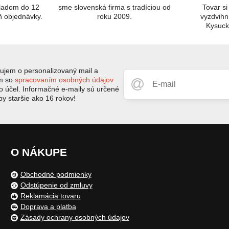
kladom do 12
sme slovenská firma s tradíciou od
Tovar si
ň objednávky.
roku 2009.
vyzdvihn
Kysuc
jem o personalizovaný mail a
ím so
spracovaním osobných údajov
to účel. Informačné e-maily sú určené
by staršie ako 16 rokov!
O NÁKUPE
Obchodné podmienky
Odstúpenie od zmluvy
Reklamácia tovaru
Doprava a platba
Zásady ochrany osobných údajov