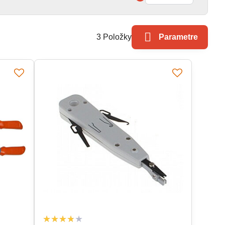
3
Položky
Parametre