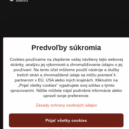
Predvoľby súkromia
Cookies používame na zlepšenie vašej návštevy tejto webovej
stránky, analýzu jej výkonnosti a zhromažďovanie údajov o jej
používaní. Na tento účel môžeme použiť nástroje a služby
tretích strán a zhromaždené údaje sa môžu preniesť k
partnerom v EÚ, USA alebo iných krajinách. Kliknutím na
„Prijať všetky cookies“ vyjadrujete svoj súhlas s týmto
spracovaním. Nižšie môžete nájsť podrobné informácie alebo
upraviť svoje preferencie.
Zásady ochrany osobných údajov
Prijať všetky cookies
©
2026
Cop