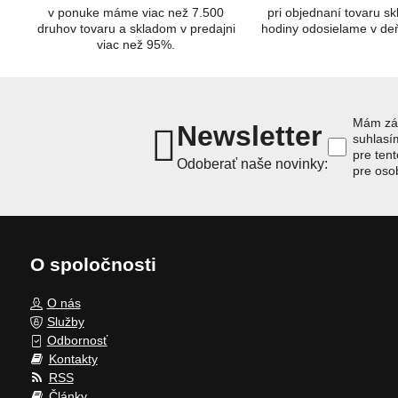
v ponuke máme viac než 7.500
pri objednaní tovaru s
druhov tovaru a skladom v predajni
hodiny odosielame v de
viac než 95%.
Mám záu
Newsletter
suhlas
pre ten
Odoberať naše novinky:
pre oso
O spoločnosti
O nás
Služby
Odbornosť
Kontakty
RSS
Články