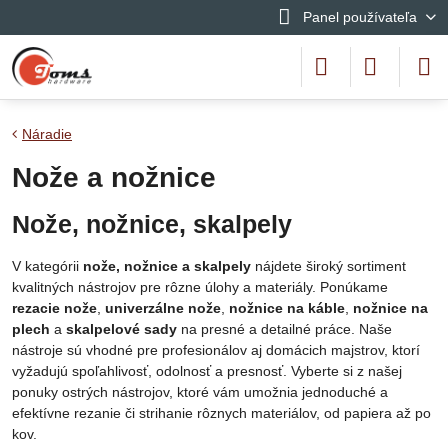
Panel používateľa
Náradie
Nože a nožnice
Nože, nožnice, skalpely
V kategórii
nože, nožnice a skalpely
nájdete široký sortiment
kvalitných nástrojov pre rôzne úlohy a materiály. Ponúkame
rezacie nože
,
univerzálne nože
,
nožnice na káble
,
nožnice na
plech
a
skalpelové sady
na presné a detailné práce. Naše
nástroje sú vhodné pre profesionálov aj domácich majstrov, ktorí
vyžadujú spoľahlivosť, odolnosť a presnosť. Vyberte si z našej
ponuky ostrých nástrojov, ktoré vám umožnia jednoduché a
efektívne rezanie či strihanie rôznych materiálov, od papiera až po
kov.