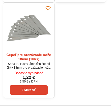
Čepeľ pre orezávacie nože
18mm (10ks)
Sada 10 kusov lámacích čepelí
šírky 18mm pre orezávacie nože.
Dočasne vypredané
1,22 €
1,50 €
s DPH
Zobraziť