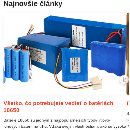
Najnovšie články
Všetko, čo potrebujete vedieť o batériách
D
18650
B
s
Batérie 18650 sú jedným z najpopulárnejších typov lítiovo-
m
iónových batérií na trhu. Vďaka svojim vlastnostiam, ako sú vysoká