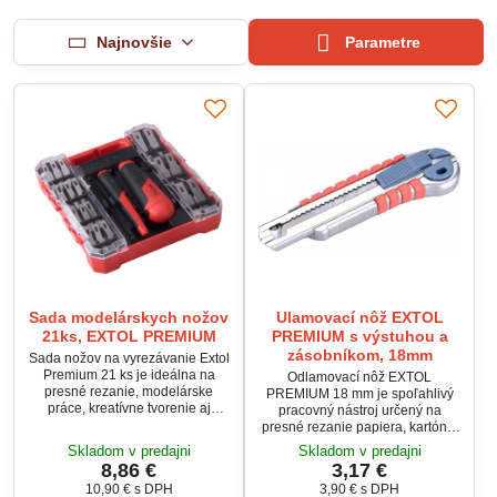
Najnovšie
Parametre
Sada modelárskych nožov
Ulamovací nôž EXTOL
21ks, EXTOL PREMIUM
PREMIUM s výstuhou a
zásobníkom, 18mm
Sada nožov na vyrezávanie Extol
Premium 21 ks je ideálna na
Odlamovací nôž EXTOL
presné rezanie, modelárske
PREMIUM 18 mm je spoľahlivý
práce, kreatívne tvorenie aj
pracovný nástroj určený na
detailné opracovanie rôznych
presné rezanie papiera, kartónu,
materiálov. Čepele z kvalitnej
fólií, kobercov, plastov a ďalších
Skladom v predajni
Skladom v predajni
ocele SK4 zabezpečujú dlhú
materiálov. Robustná kovová
8,86 €
3,17 €
životnosť a presný rez, zatiaľ čo
výstuha, automatická aretácia
10,90 €
s DPH
3,90 €
s DPH
ergonomické rukoväte poskytujú
čepele Auto-Lock a integrovaný