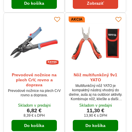
Do košíka
Zobraziť
skladovanie aj jednoduché
prenášanie.
AKCIA
Prevodové nožnice na
Nôž multifunkčný 9v1
plech CrV, rovno a
YATO
doprava
Multifunkčný nôž YATO je
kompaktný nástroj vhodný do
Prevodové nožnice na plech CrV
dielne, auta aj na outdoor aktivity.
rovno a doprava.
Kombinuje nôž, kliešte a ďalšie
praktické nástroje v jednom tele z
Skladom v predajni
Skladom v predajni
nerezovej ocele. Hliníková
6,82 €
11,30 €
rukoväť zaisťuje pevný úchop a
8,39 €
s DPH
13,90 €
s DPH
nízku hmotnosť. V balení sa
nachádza aj puzdro na opasok
Do košíka
Do košíka
pre pohodlné nosenie.