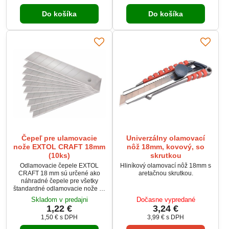
pohodlné a bezpečné držanie.
zásobník s náhradnými čepeľami
Súčasťou balenia je aj nerezová
Do košíka
Do košíka
zaručujú pohodlnú, bezpečnú a
pinzeta, ktorá uľahčuje
efektívnu prácu. Ergonomická
manipuláciu s drobnými dielmi.
konštrukcia poskytuje pevný
úchop aj pri náročnom používaní.
Čepeľ pre ulamovacie
Univerzálny olamovací
nože EXTOL CRAFT 18mm
nôž 18mm, kovový, so
(10ks)
skrutkou
Odlamovacie čepele EXTOL
Hliníkový olamovací nôž 18mm s
CRAFT 18 mm sú určené ako
aretačnou skrutkou.
náhradné čepele pre všetky
štandardné odlamovacie nože so
šírkou 18 mm. Balenie obsahuje
Skladom v predajni
Dočasne vypredané
10 čepelí so 7 segmentmi,
1,22 €
3,24 €
uložených v praktickom
1,50 €
s DPH
3,99 €
s DPH
plastovom puzdre, ktoré
zabezpečuje bezpečné