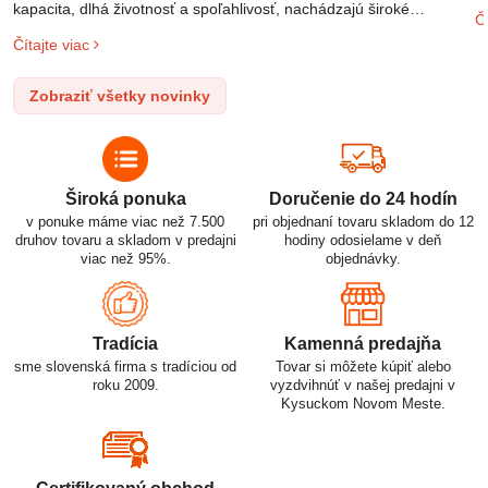
m
kapacita, dlhá životnosť a spoľahlivosť, nachádzajú široké
Čí
o
uplatnenie v rôznych oblastiach – od elektronických zariadení až
Čítajte viac
l
po elektrické vozidlá. Pochopenie ich delenia, označovania a
n
správneho používania je kľúčom k ich efektívnemu a bezpečnému
Zobraziť všetky novinky
p
využitiu.
Široká ponuka
Doručenie do 24 hodín
v ponuke máme viac než 7.500
pri objednaní tovaru skladom do 12
druhov tovaru a skladom v predajni
hodiny odosielame v deň
viac než 95%.
objednávky.
Tradícia
Kamenná predajňa
sme slovenská firma s tradíciou od
Tovar si môžete kúpiť alebo
roku 2009.
vyzdvihnúť v našej predajni v
Kysuckom Novom Meste.