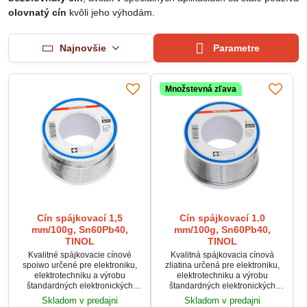
olovnatý cín
kvôli jeho výhodám.
Najnovšie
Parametre
Množstevná zľava
Cín spájkovací 1,5
Cín spájkovací 1.0
mm/100g, Sn60Pb40,
mm/100g, Sn60Pb40,
TINOL
TINOL
Kvalitné spájkovacie cínové
Kvalitná spájkovacia cínová
spoiwo určené pre elektroniku,
zliatina určená pre elektroniku,
elektrotechniku a výrobu
elektrotechniku a výrobu
štandardných elektronických
štandardných elektronických
zariadení. Zliatina so 59–61 %
zariadení. Vďaka zloženiu so 59–
Skladom v predajni
Skladom v predajni
cínu zabezpečuje dobré
61 % cínu poskytuje spoľahlivé