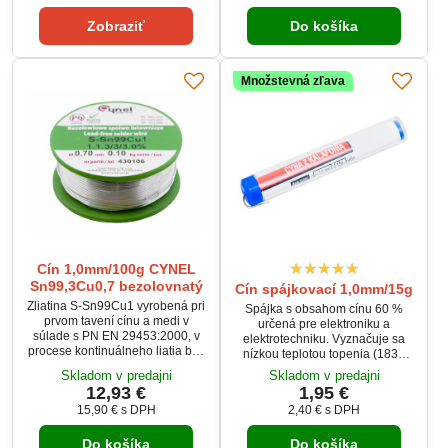
ekologickými požiadavkami,
najvyššej čistoty a zaručuje
Zobraziť
Do košíka
vhodná pre opravy elektroniky aj
kvalitné a spoľahlivé spoje.
profesionálne projekty.
Vhodná pre profesionálne aj
hobby použitie.
Množstevná zľava
Cín 1,0mm/100g CYNEL
Sn99,3Cu0,7 bezolovnatý
Cín spájkovací 1,0mm/15g
Zliatina S-Sn99Cu1 vyrobená pri
Spájka s obsahom cínu 60 %
prvom tavení cínu a medi v
určená pre elektroniku a
súlade s PN EN 29453:2000, v
elektrotechniku. Vyznačuje sa
procese kontinuálneho liatia bez
nízkou teplotou topenia (183–
prístupu vzduchu, následne
190 °C) a vysokou čistotou
Skladom v predajni
Skladom v predajni
extrudovaná, čo zaisťuje
materiálu (min. 99,9 %). Vhodná
12,93 €
1,95 €
elimináciu oxidov.
pre manuálne aj strojové
15,90 €
s DPH
2,40 €
s DPH
spájkovanie. Priemer drôtu 1 mm,
hmotnosť 15 g.
Do košíka
Do košíka