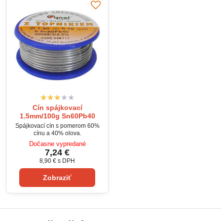
Zvyšky tavidla nie je potrebné...
Cín spájkovací
1.5mm/100g Sn60Pb40
Spájkovací cín s pomerom 60%
cínu a 40% olova.
Dočasne vypredané
7,24 €
8,90 €
s DPH
Zobraziť