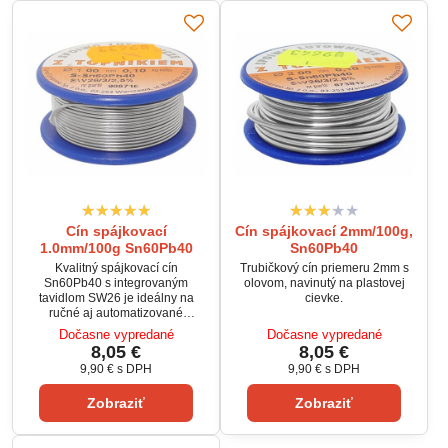
Cín spájkovací
Cín spájkovací 2mm/100g,
1.0mm/100g Sn60Pb40
Sn60Pb40
Kvalitný spájkovací cín
Trubičkový cín priemeru 2mm s
Sn60Pb40 s integrovaným
olovom, navinutý na plastovej
tavidlom SW26 je ideálny na
cievke.
ručné aj automatizované
spájkovanie elektronických
Dočasne vypredané
Dočasne vypredané
komponentov. Pomer 60% cínu a
8,05 €
8,05 €
40% olova zabezpečuje dobrú
9,90 €
s DPH
9,90 €
s DPH
zmáčavosť, vysokú pevnosť
spojov a optimálnu vodivosť.
Zobraziť
Zobraziť
Vďaka nízkej teplote tavenia (cca
190°C) a halogenidovému
aktivátoru je proces spájkovania
efektívny a spoje sú odolné.