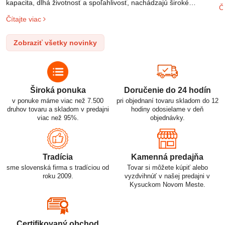
m
kapacita, dlhá životnosť a spoľahlivosť, nachádzajú široké
Čí
o
uplatnenie v rôznych oblastiach – od elektronických zariadení až
Čítajte viac
l
po elektrické vozidlá. Pochopenie ich delenia, označovania a
n
správneho používania je kľúčom k ich efektívnemu a bezpečnému
Zobraziť všetky novinky
p
využitiu.
Široká ponuka
Doručenie do 24 hodín
v ponuke máme viac než 7.500
pri objednaní tovaru skladom do 12
druhov tovaru a skladom v predajni
hodiny odosielame v deň
viac než 95%.
objednávky.
Tradícia
Kamenná predajňa
sme slovenská firma s tradíciou od
Tovar si môžete kúpiť alebo
roku 2009.
vyzdvihnúť v našej predajni v
Kysuckom Novom Meste.
Certifikovaný obchod