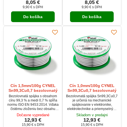
8,05 €
8,05 €
mokrenie a pevné spoje na
mokrenie a pevné spoje. Materiál
9,90 €
s DPH
9,90 €
s DPH
rôznych povrchoch vrátane Sn,
je vhodný na spájkovanie prvkov
SnPb, Zn, Cd či Ag. Vysoká
s povrchmi z cínu, SnPb, kadmia,
Do košíka
Do košíka
čistota surovín 99,9 % garantuje
zinku aj striebra. Cievka má
stabilný proces spájkovania.
priemer 1,0 mm a hmotnosť 100
Priemer drôtu 1,5 mm a hmotnosť
g, ideálna pre presnú ručnú aj
100 g sú vhodné na silnejšie
hobby prácu.
spoje a univerzálne...
Cín 1,5mm/100g CYNEL
Cín 1,0mm/100g CYNEL
Sn99,3Cu0,7 bezolovnatý
Sn99,3Cu0,7 bezolovnatý
Bezolovnatá spájka s obsahom
Bezolovnatá spájka Sn99,3Cu0,7
cínu 99,3 % a medi 0,7 % spĺňa
je určená na mechanické
normu ISO EN 9453:2014. Vďaka
spájkovanie v elektronike,
čistému zloženiu bez obsahu
elektrotechnike a priemyselných
olova zabezpečuje spoľahlivé
aplikáciách. Vďaka zloženiu z
Dočasne vypredané
Skladom v predajni
spoje a trvácnu kvalitu. Ideálna
čistého cínu a medi spĺňa
12,93 €
12,93 €
na bezolovnaté spájkovanie v
požiadavky smernice RoHS2.
15,90 €
s DPH
15,90 €
s DPH
súlade s modernými
Výrobok je vyrábaný zo surovín