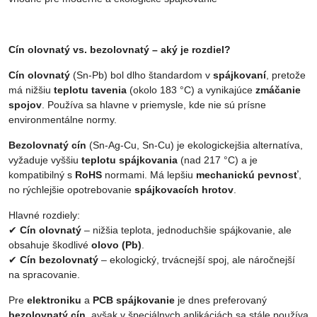
Cín olovnatý vs. bezolovnatý – aký je rozdiel?
Cín olovnatý
(Sn-Pb) bol dlho štandardom v
spájkovaní
, pretože
má nižšiu
teplotu tavenia
(okolo 183 °C) a vynikajúce
zmáčanie
spojov
. Používa sa hlavne v priemysle, kde nie sú prísne
environmentálne normy.
Bezolovnatý cín
(Sn-Ag-Cu, Sn-Cu) je ekologickejšia alternatíva,
vyžaduje vyššiu
teplotu spájkovania
(nad 217 °C) a je
kompatibilný s
RoHS
normami. Má lepšiu
mechanickú pevnosť
,
no rýchlejšie opotrebovanie
spájkovacích hrotov
.
Hlavné rozdiely:
✔
Cín olovnatý
– nižšia teplota, jednoduchšie spájkovanie, ale
obsahuje škodlivé
olovo (Pb)
.
✔
Cín bezolovnatý
– ekologický, trvácnejší spoj, ale náročnejší
na spracovanie.
Pre
elektroniku
a
PCB spájkovanie
je dnes preferovaný
bezolovnatý cín
, avšak v špeciálnych aplikáciách sa stále používa