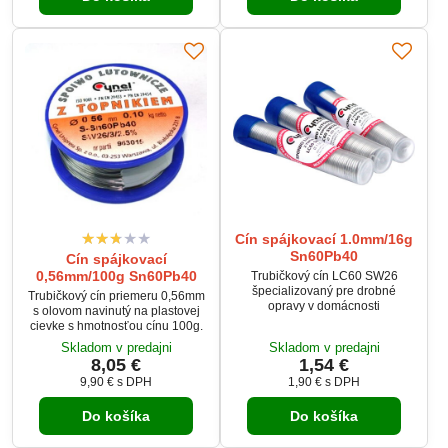
Cín spájkovací 1.0mm/16g
Sn60Pb40
Cín spájkovací
0,56mm/100g Sn60Pb40
Trubičkový cín LC60 SW26
špecializovaný pre drobné
Trubičkový cín priemeru 0,56mm
opravy v domácnosti
s olovom navinutý na plastovej
cievke s hmotnosťou cínu 100g.
Skladom v predajni
Skladom v predajni
8,05 €
1,54 €
9,90 €
s DPH
1,90 €
s DPH
Do košíka
Do košíka