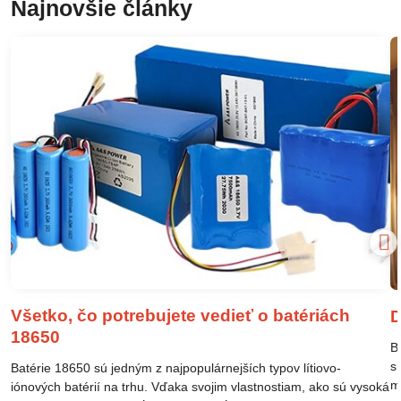
Najnovšie články
Všetko, čo potrebujete vedieť o batériách
D
18650
B
s
Batérie 18650 sú jedným z najpopulárnejších typov lítiovo-
m
iónových batérií na trhu. Vďaka svojim vlastnostiam, ako sú vysoká