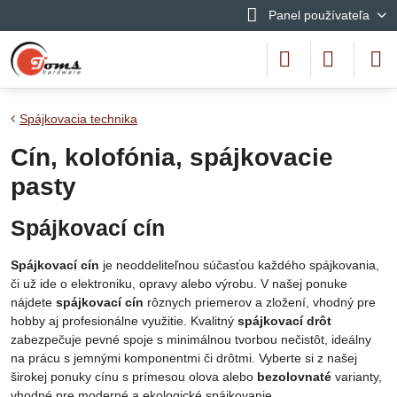
Panel používateľa
Spájkovacia technika
Cín, kolofónia, spájkovacie
pasty
Spájkovací cín
Spájkovací cín
je neoddeliteľnou súčasťou každého spájkovania,
či už ide o elektroniku, opravy alebo výrobu. V našej ponuke
nájdete
spájkovací cín
rôznych priemerov a zložení, vhodný pre
hobby aj profesionálne využitie. Kvalitný
spájkovací drôt
zabezpečuje pevné spoje s minimálnou tvorbou nečistôt, ideálny
na prácu s jemnými komponentmi či drôtmi. Vyberte si z našej
širokej ponuky cínu s prímesou olova alebo
bezolovnaté
varianty,
vhodné pre moderné a ekologické spájkovanie