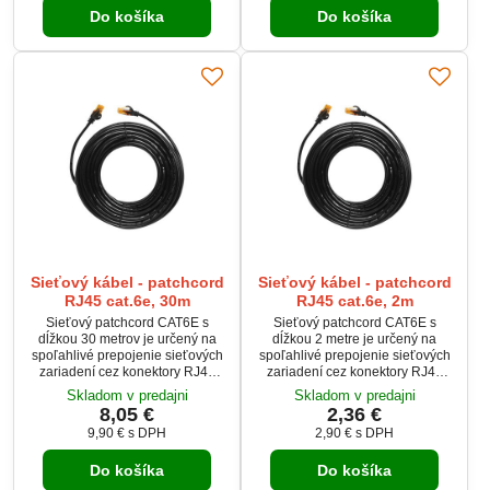
Do košíka
Do košíka
štandardnými sieťovými prvkami.
štandardnými sieťovými prvkami.
Vhodný pre domáce, kancelárske
Vhodný pre domáce, kancelárske
aj profesionálne použitie.
aj profesionálne použitie.
Sieťový kábel - patchcord
Sieťový kábel - patchcord
RJ45 cat.6e, 30m
RJ45 cat.6e, 2m
Sieťový patchcord CAT6E s
Sieťový patchcord CAT6E s
dĺžkou 30 metrov je určený na
dĺžkou 2 metre je určený na
spoľahlivé prepojenie sieťových
spoľahlivé prepojenie sieťových
zariadení cez konektory RJ45
zariadení cez konektory RJ45
(8P8C). Podporuje rýchly a
(8P8C). Podporuje rýchly a
Skladom v predajni
Skladom v predajni
stabilný prenos dát v
stabilný prenos dát v
8,05 €
2,36 €
gigabitových sieťach s nízkou
gigabitových sieťach s nízkou
9,90 €
s DPH
2,90 €
s DPH
latenciou. Zapojenie 1:1 zaručuje
latenciou. Zapojenie 1:1 zaručuje
plnú kompatibilitu so
plnú kompatibilitu so
Do košíka
Do košíka
štandardnými sieťovými prvkami.
štandardnými sieťovými prvkami.
Vhodný pre domáce, kancelárske
Vhodný pre domáce, kancelárske