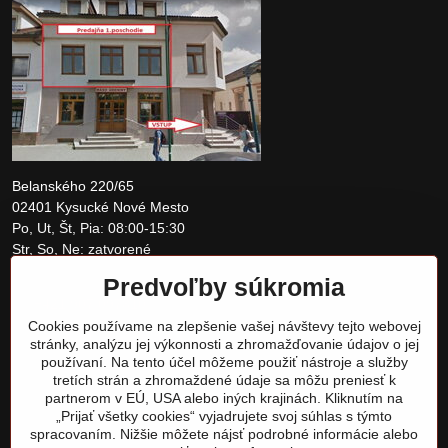
Belanského 220/65
02401 Kysucké Nové Mesto
Po, Ut, Št, Pia: 08:00-15:30
Str, So, Ne: zatvorené
Predvoľby súkromia
+421 907 097810
Cookies používame na zlepšenie vašej návštevy tejto webovej
obchod@tomshardware.sk
stránky, analýzu jej výkonnosti a zhromažďovanie údajov o jej
používaní. Na tento účel môžeme použiť nástroje a služby
tretích strán a zhromaždené údaje sa môžu preniesť k
partnerom v EÚ, USA alebo iných krajinách. Kliknutím na
„Prijať všetky cookies“ vyjadrujete svoj súhlas s týmto
spracovaním. Nižšie môžete nájsť podrobné informácie alebo