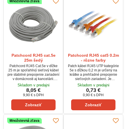
Množstevná zľava
Patchcord RJ45 cat.5e
Patchcord RJ45 cat5 0.2m
25m šedý
- rôzne farby
Patchcord RJ45 Cat.5e v dĺžke
Patch kábel RJ45 UTP kategórie
25 m je spoľahlivý sieťový kábel
5e s dĺžkou 0,2 m je určený na
pre stabilné prepojenie zariadení
krátke a prehľadné prepojenie
v domácnosti aj kancelárii.
sieťových zariadení. Je
Nekrížené vyhotovenie 1:1
zakončený konektormi RJ45
Skladom v predajni
Skladom v predajni
zaručuje okamžitú kompatibilitu
(8P8C) na oboch stranách a
8,05 €
0,73 €
bez nastavovania. Konektory
dostupný v rôznych farebných
9,90 €
s DPH
0,90 €
s DPH
RJ45 (8P8C) zabezpečujú pevné
vyhotoveniach. Ideálny pre
spojenie a istotu prenosu. Šedá
rackové skrine, switche a patch
Zobraziť
Zobraziť
farba pôsobí nenápadne a ľahko
panely.
zapadne do každého priestoru.
Množstevná zľava