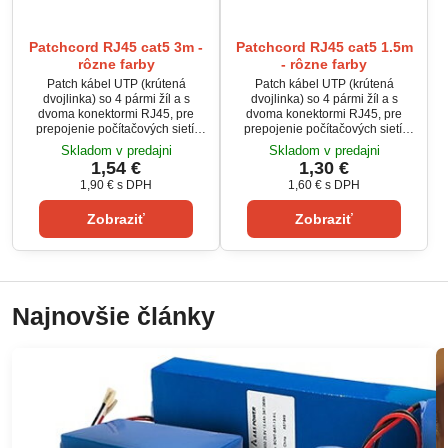
Patchcord RJ45 cat5 3m -
Patchcord RJ45 cat5 1.5m
rôzne farby
- rôzne farby
Patch kábel UTP (krútená
Patch kábel UTP (krútená
dvojlinka) so 4 pármi žíl a s
dvojlinka) so 4 pármi žíl a s
dvoma konektormi RJ45, pre
dvoma konektormi RJ45, pre
prepojenie počítačových sietí.
prepojenie počítačových sietí.
Používa sa napríklad pre
Používa sa napríklad pre
Skladom v predajni
Skladom v predajni
spojenie PC so switchom alebo
spojenie PC so switchom alebo
1,54 €
1,30 €
routrom. Dĺžka kábla je 0,5 metra.
routrom. Dĺžka kábla je 1,5 metra.
1,90 €
s DPH
1,60 €
s DPH
Ethernetový kábel je vo
Ethernetový kábel je vo
vyhotovený ako nekrížený, tzn.
vyhotovený ako nekrížený, tzn.
Zobraziť
Zobraziť
farby žíl sú rovnaké na oboch
farby žíl sú rovnaké na oboch
koncoch.
koncoch.
Najnovšie články