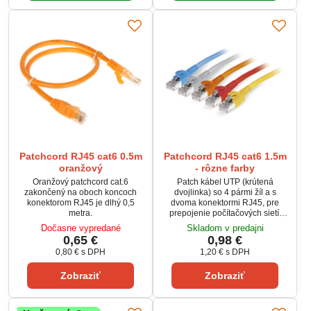
aj profesionálne použitie.
aj profesionálne použitie.
Patchcord RJ45 cat6 0.5m
Patchcord RJ45 cat6 1.5m
oranžový
- rôzne farby
Oranžový patchcord cat.6
Patch kábel UTP (krútená
zakončený na oboch koncoch
dvojlinka) so 4 pármi žíl a s
konektorom RJ45 je dlhý 0,5
dvoma konektormi RJ45, pre
metra.
prepojenie počítačových sietí.
Používa sa napríklad pre
Dočasne vypredané
Skladom v predajni
spojenie PC so switchom alebo
0,65 €
0,98 €
routrom. Dĺžka kábla je 1,5 metra.
0,80 €
s DPH
1,20 €
s DPH
Ethernetový kábel je vo
vyhotovený ako nekrížený, tzn.
Zobraziť
Zobraziť
farby žíl sú rovnaké na oboch
koncoch.