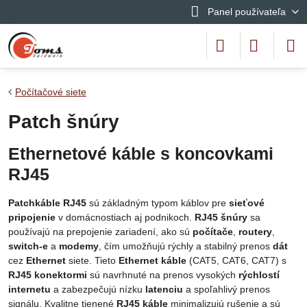
Panel používateľa
Počítačové siete
Patch šnúry
Ethernetové káble s koncovkami
RJ45
Patchkáble RJ45
sú základným typom káblov pre
sieťové
pripojenie
v domácnostiach aj podnikoch.
RJ45 šnúry
sa
používajú na prepojenie zariadení, ako sú
počítače
,
routery
,
switch-e
a
modemy
, čím umožňujú rýchly a stabilný prenos
dát
cez
Ethernet
siete. Tieto
Ethernet káble
(CAT5, CAT6, CAT7) s
RJ45 konektormi
sú navrhnuté na prenos vysokých
rýchlostí
internetu
a zabezpečujú nízku
latenciu
a spoľahlivý prenos
signálu. Kvalitne tienené
RJ45 káble
minimalizujú rušenie a sú