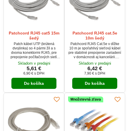
Patchcord RJ45 cat5 15m
Patchcord RJ45 cat.5e
šedý
10m šedý
Patch kábel UTP (krútená
Patchcord RJ45 Cat.5e v dĺžke
dvojlinka) so 4 pármi žíl a s
10 m je spoľahlivý sieťový kábel
dvoma konektormi RJ45, pre
pre stabilné prepojenie zariadení
prepojenie počítačových sietí.
v domácnosti aj kancelárii.
Používa sa napríklad pre
Nekrížené vyhotovenie 1:1
Skladom v predajni
Skladom v predajni
spojenie PC so switchom alebo
zaručuje okamžitú kompatibilitu
5,61 €
6,42 €
routrom. Dĺžka kábla je 15
bez nastavovania. Konektory
6,90 €
s DPH
7,90 €
s DPH
metrov. Ethernetový kábel je vo
RJ45 (8P8C) zabezpečujú pevné
vyhotovený ako nekrížený, tzn.
spojenie a istotu prenosu. Šedá
Do košíka
Do košíka
farby žíl sú rovnaké na oboch
farba pôsobí nenápadne a ľahko
koncoch.
zapadne do každého priestoru.
Množstevná zľava