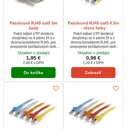
Patchcord RJ45 cat5 5m
Patchcord RJ45 cat5 0.5m
šedý
- rôzne farby
Patch kábel UTP (krútená
Patch kábel UTP (krútená
dvojlinka) so 4 pármi žíl a s
dvojlinka) so 4 pármi žíl a s
dvoma konektormi RJ45, pre
dvoma konektormi RJ45, pre
prepojenie počítačových sietí.
prepojenie počítačových sietí.
Používa sa napríklad pre
Používa sa napríklad pre
Skladom v predajni
Skladom v predajni
spojenie PC so switchom alebo
spojenie PC so switchom alebo
1,95 €
0,98 €
routrom. Dĺžka kábla je 5 metra.
routrom. Dĺžka kábla je 0,5 metra.
2,40 €
s DPH
1,20 €
s DPH
Ethernetový kábel je vo
Ethernetový kábel je vo
vyhotovený ako nekrížený, tzn.
vyhotovený ako nekrížený, tzn.
Do košíka
Zobraziť
farby žíl sú rovnaké na oboch
farby žíl sú rovnaké na oboch
koncoch.
koncoch.