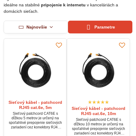
ideálne na stabilné
pripojenie k internetu
v kanceláriách a
domácich sieťach.
Najnovšie
Parametre
Sieťový kábel - patchcord
RJ45 cat.6e, 5m
Sieťový kábel - patchcord
RJ45 cat.6e, 10m
Sieťový patchcord CAT6E s
dĺžkou 5 metrov je určený na
Sieťový patchcord CAT6E s
spoľahlivé prepojenie sieťových
dĺžkou 10 metrov je určený na
zariadení cez konektory RJ45
spoľahlivé prepojenie sieťových
(8P8C). Podporuje rýchly a
zariadení cez konektory RJ45