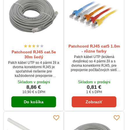
Patchcord RJ45 cat5 1.0m
- rôzne farby
Patchcord RJ45 cat.5e
30m šedý
Patch kábel UTP (krútená
dvojlinka) so 4 pármi žíl a s
Patch kábel UTP so 4 pármi žíl a
dvoma konektormi RJ45, pre
dvoma konektormi RJ45 je
prepojenie počítačových sietí.
spoľahlivé riešenie pre
Používa sa napríklad pre
každodenné prepojenie
spojenie PC so switchom alebo
počítačových sietí. Ideálny na
Skladom v predajni
Skladom v predajni
routrom. Dĺžka kábla je 1 meter.
spojenie PC so switchom alebo
8,86 €
0,81 €
Ethernetový kábel je vo
routrom, kde chcete stabilné
vyhotovený ako nekrížený, tzn.
10,90 €
s DPH
1 €
s DPH
pripojenie bez starostí. Dĺžka 30
farby žíl sú rovnaké na oboch
metrov poskytuje slobodu pri
koncoch.
Do košíka
Zobraziť
rozmiestnení zariadení aj vo
väčších priestoroch. Nekrížené
vyhotovenie 1:1 zaručuje
okamžité fungovanie bez
nastavovania.