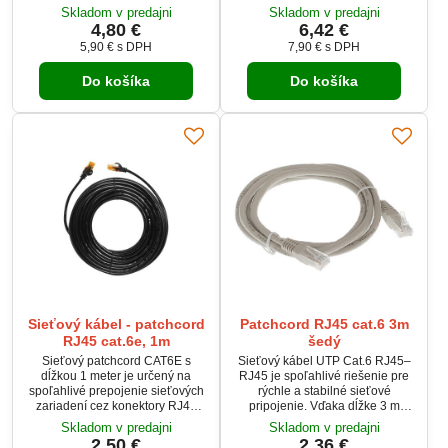
stabilný prenos dát v
(8P8C). Podporuje rýchly a
Skladom v predajni
Skladom v predajni
gigabitových sieťach s nízkou
stabilný prenos dát v
4,80 €
6,42 €
latenciou. Zapojenie 1:1 zaručuje
gigabitových sieťach s nízkou
plnú kompatibilitu so
5,90 €
s DPH
7,90 €
s DPH
latenciou. Zapojenie 1:1 zaručuje
štandardnými sieťovými prvkami.
plnú kompatibilitu so
Vhodný pre domáce, kancelárske
Do košíka
Do košíka
štandardnými sieťovými prvkami.
aj profesionálne použitie.
Vhodný pre domáce, kancelárske
aj profesionálne použitie.
Sieťový kábel - patchcord
Patchcord RJ45 cat.6 3m
RJ45 cat.6e, 1m
šedý
Sieťový patchcord CAT6E s
Sieťový kábel UTP Cat.6 RJ45–
dĺžkou 1 meter je určený na
RJ45 je spoľahlivé riešenie pre
spoľahlivé prepojenie sieťových
rýchle a stabilné sieťové
zariadení cez konektory RJ45
pripojenie. Vďaka dĺžke 3 m
(8P8C). Podporuje rýchly a
ponúka dostatok flexibility pri
Skladom v predajni
Skladom v predajni
stabilný prenos dát v
zapojení doma aj v kancelárii.
2,50 €
2,36 €