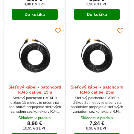
gigabitových sieťach s nízkou
Kvalitné vodiče CCA AWG 26
3,08 €
s DPH
2,90 €
s DPH
latenciou. Zapojenie 1:1 zaručuje
zabezpečujú plynulý prenos dát.
plnú kompatibilitu so
Jednoduchá voľba, na ktorú sa
Do košíka
Do košíka
štandardnými sieťovými prvkami.
môžete každý deň spoľahnúť.
Vhodný pre domáce, kancelárske
aj profesionálne použitie.
Sieťový kábel - patchcord
Sieťový kábel - patchcord
RJ45 cat.6e, 15m
RJ45 cat.6e, 25m
Sieťový patchcord CAT6E s
Sieťový patchcord CAT6E s
dĺžkou 15 metrov je určený na
dĺžkou 25 metrov je určený na
spoľahlivé prepojenie sieťových
spoľahlivé prepojenie sieťových
zariadení cez konektory RJ45
zariadení cez konektory RJ45
(8P8C). Podporuje rýchly a
(8P8C). Podporuje rýchly a
Skladom v predajni
Skladom v predajni
stabilný prenos dát v
stabilný prenos dát v
8,90 €
7,24 €
gigabitových sieťach s nízkou
gigabitových sieťach s nízkou
10,95 €
s DPH
8,90 €
s DPH
latenciou. Zapojenie 1:1 zaručuje
latenciou. Zapojenie 1:1 zaručuje
plnú kompatibilitu so
plnú kompatibilitu so