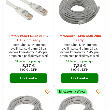
Patch kábel RJ45 8P8C
Patchcord RJ45 cat5 20m
1:1, 7,5m šedý
šedý
Patch kábel UTP (krútená
Patch kábel UTP (krútená
dvojlinka) so 4 pármi žíl a s
dvojlinka) so 4 pármi žíl a s
dvoma konektormi RJ45, pre
dvoma konektormi RJ45, pre
prepojenie počítačových sietí.
prepojenie počítačových sietí.
Používa sa napríklad pre
Používa sa napríklad pre
Skladom v predajni
Skladom v predajni
spojenie PC so switchom alebo
spojenie PC so switchom alebo
3,17 €
7,24 €
routrom. Dĺžka kábla je 7,5 metra.
routrom. Dĺžka kábla je 20
3,90 €
s DPH
8,90 €
s DPH
Ethernetový kábel je vo
metrov. Ethernetový kábel je vo
vyhotovený ako nekrížený, tzn.
vyhotovený ako nekrížený, tzn.
Do košíka
Do košíka
farby žíl sú rovnaké na oboch
farby žíl sú rovnaké na oboch
koncoch.
koncoch.
Množstevná zľava