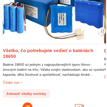
Všetko, čo potrebujete vedieť o batériách
D
18650
B
s
Batérie 18650 sú jedným z najpopulárnejších typov lítiovo-
m
iónových batérií na trhu. Vďaka svojim vlastnostiam, ako sú vysoká
m
kapacita, dlhá životnosť a spoľahlivosť, nachádzajú široké
Čí
o
uplatnenie v rôznych oblastiach – od elektronických zariadení až
Čítajte viac
l
po elektrické vozidlá. Pochopenie ich delenia, označovania a
n
správneho používania je kľúčom k ich efektívnemu a bezpečnému
Zobraziť všetky novinky
p
využitiu.