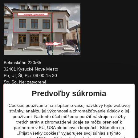
Belanského 220/65
02401 Kysucké Nové Mesto
Po, Ut, Št, Pia: 08:00-15:30
Str, So, Ne: zatvorené
Predvoľby súkromia
+421 907 097810
Cookies používame na zlepšenie vašej návštevy tejto webovej
obchod@tomshardware.sk
stránky, analýzu jej výkonnosti a zhromažďovanie údajov o jej
používaní. Na tento účel môžeme použiť nástroje a služby
tretích strán a zhromaždené údaje sa môžu preniesť k
partnerom v EÚ, USA alebo iných krajinách. Kliknutím na
„Prijať všetky cookies“ vyjadrujete svoj súhlas s týmto