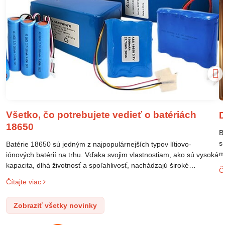
Všetko, čo potrebujete vedieť o batériách
D
18650
B
s
Batérie 18650 sú jedným z najpopulárnejších typov lítiovo-
m
iónových batérií na trhu. Vďaka svojim vlastnostiam, ako sú vysoká
m
kapacita, dlhá životnosť a spoľahlivosť, nachádzajú široké
Čí
o
uplatnenie v rôznych oblastiach – od elektronických zariadení až
Čítajte viac
l
po elektrické vozidlá. Pochopenie ich delenia, označovania a
n
správneho používania je kľúčom k ich efektívnemu a bezpečnému
Zobraziť všetky novinky
p
využitiu.