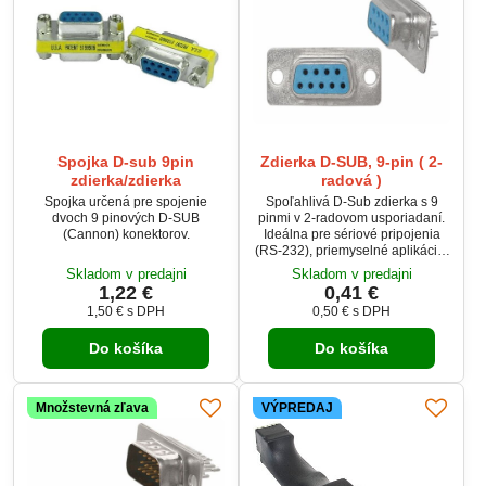
Spojka D-sub 9pin
Zdierka D-SUB, 9-pin ( 2-
zdierka/zdierka
radová )
Spojka určená pre spojenie
Spoľahlivá D-Sub zdierka s 9
dvoch 9 pinových D-SUB
pinmi v 2-radovom usporiadaní.
(Cannon) konektorov.
Ideálna pre sériové pripojenia
(RS-232), priemyselné aplikácie,
IT a elektroniku. Robustná
Skladom v predajni
Skladom v predajni
konštrukcia a presné
1,22 €
0,41 €
spracovanie zaručujú stabilný
1,50 €
s DPH
0,50 €
s DPH
prenos signálu a dlhodobú
spoľahlivosť.
Do košíka
Do košíka
Množstevná zľava
VÝPREDAJ