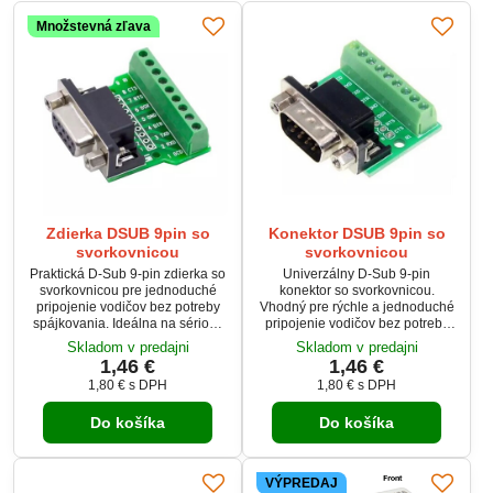
Množstevná zľava
Zdierka DSUB 9pin so
Konektor DSUB 9pin so
svorkovnicou
svorkovnicou
Praktická D-Sub 9-pin zdierka so
Univerzálny D-Sub 9-pin
svorkovnicou pre jednoduché
konektor so svorkovnicou.
pripojenie vodičov bez potreby
Vhodný pre rýchle a jednoduché
spájkovania. Ideálna na sériové
pripojenie vodičov bez potreby
pripojenia (RS-232), IT aplikácie
spájkovania. Robustná
Skladom v predajni
Skladom v predajni
a priemyselné systémy. Robustná
konštrukcia a presné
1,46 €
1,46 €
konštrukcia a spoľahlivý prenos
spracovanie zabezpečujú
1,80 €
s DPH
1,80 €
s DPH
signálu pre dlhodobé využitie.
stabilný prenos signálu. Ideálny
pre sériové pripojenia (RS-232),
Do košíka
Do košíka
priemyselné aplikácie a
elektroniku.
VÝPREDAJ