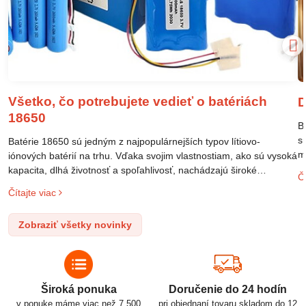
Všetko, čo potrebujete vedieť o batériách
D
18650
B
s
Batérie 18650 sú jedným z najpopulárnejších typov lítiovo-
m
iónových batérií na trhu. Vďaka svojim vlastnostiam, ako sú vysoká
m
kapacita, dlhá životnosť a spoľahlivosť, nachádzajú široké
Čí
o
uplatnenie v rôznych oblastiach – od elektronických zariadení až
Čítajte viac
l
po elektrické vozidlá. Pochopenie ich delenia, označovania a
n
správneho používania je kľúčom k ich efektívnemu a bezpečnému
Zobraziť všetky novinky
p
využitiu.
Široká ponuka
Doručenie do 24 hodín
v ponuke máme viac než 7.500
pri objednaní tovaru skladom do 12