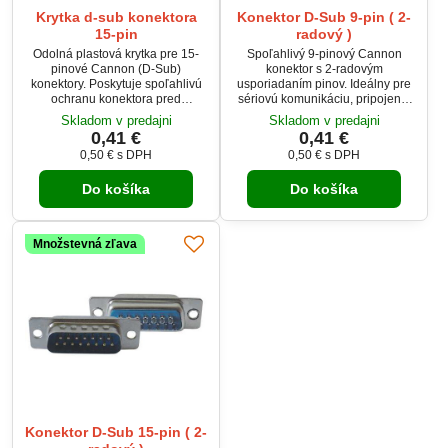
Krytka d-sub konektora
Konektor D-Sub 9-pin ( 2-
15-pin
radový )
Odolná plastová krytka pre 15-
Spoľahlivý 9-pinový Cannon
pinové Cannon (D-Sub)
konektor s 2-radovým
konektory. Poskytuje spoľahlivú
usporiadaním pinov. Ideálny pre
ochranu konektora pred
sériovú komunikáciu, pripojenie
prachom, mechanickým
zariadení a široké použitie v
Skladom v predajni
Skladom v predajni
poškodením a vonkajšími
elektronike, IT a priemysle.
0,41 €
0,41 €
vplyvmi. Vhodná na použitie v
Poskytuje vysokú kvalitu prenosu
0,50 €
s DPH
0,50 €
s DPH
elektronike, priemyselných
signálu a robustnú konštrukciu
zariadeniach a IT aplikáciách.
pre dlhodobé využitie.
Do košíka
Do košíka
Jednoduchá montáž s pevným
uchytením pomocou skrutiek.
Množstevná zľava
Konektor D-Sub 15-pin ( 2-