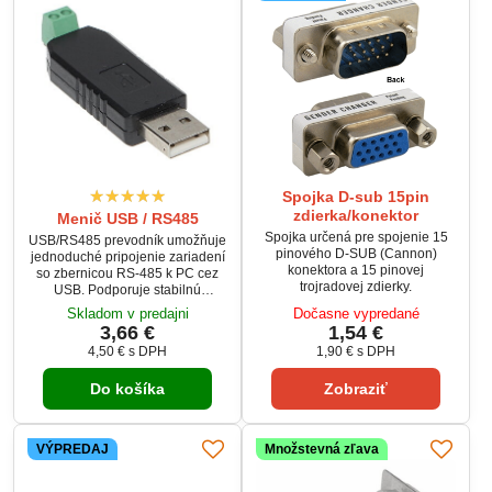
Spojka D-sub 15pin
zdierka/konektor
Menič USB / RS485
Spojka určená pre spojenie 15
USB/RS485 prevodník umožňuje
pinového D-SUB (Cannon)
jednoduché pripojenie zariadení
konektora a 15 pinovej
so zbernicou RS-485 k PC cez
trojradovej zdierky.
USB. Podporuje stabilnú
komunikáciu až do vzdialenosti
Skladom v predajni
Dočasne vypredané
1200 m a rýchlosti do 115 kbit/s.
3,66 €
1,54 €
Ideálny pre priemyselné
4,50 €
s DPH
1,90 €
s DPH
aplikácie, automatizáciu a
meracie systémy. Napájanie
Do košíka
Zobraziť
priamo z USB zabezpečuje
jednoduché použitie bez
externého zdroja.
VÝPREDAJ
Množstevná zľava