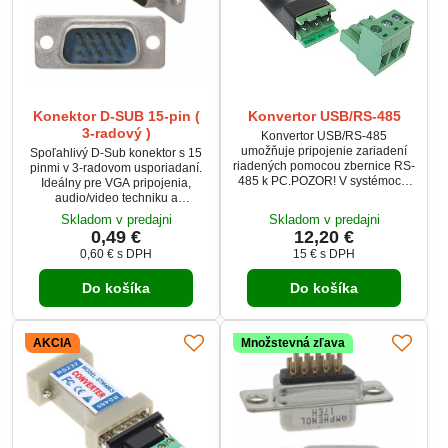
Konektor D-SUB 15-pin (
Konvertor USB/RS-485
3-radový )
Konvertor USB/RS-485
umožňuje pripojenie zariadení
Spoľahlivý D-Sub konektor s 15
riadených pomocou zbernice RS-
pinmi v 3-radovom usporiadaní.
485 k PC.POZOR! V systémoch,
Ideálny pre VGA pripojenia,
ktoré majú mnoho portov COM,
audio/video techniku a
môže byť nevyhnutné
priemyselné aplikácie. Vyznačuje
Skladom v predajni
Skladom v predajni
skontrolovať pridelený port COM
sa vysokou presnosťou, odolnou
0,49 €
12,20 €
v manageru zariadenia->Porty
konštrukciou a stabilným
0,60 €
s DPH
15 €
s DPH
(COM a LPT). Pridelené číslo
prenosom signálu. Vhodný na
portu COM možno zmeniť v
použitie v elektronike, IT a
manažeru zaradenia v
Do košíka
Do košíka
priemyselných zariadeniach.
pokročilých možnostiach daného
portu.
AKCIA
Množstevná zľava