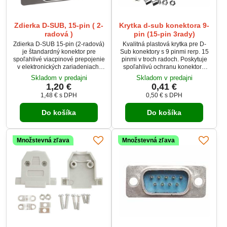
Zdierka D-SUB, 15-pin ( 2-
Krytka d-sub konektora 9-
radová )
pin (15-pin 3rady)
Zdierka D-SUB 15-pin (2-radová)
Kvalitná plastová krytka pre D-
je štandardný konektor pre
Sub konektory s 9 pinmi rerp. 15
spoľahlivé viacpinové prepojenie
pinmi v troch radoch. Poskytuje
v elektronických zariadeniach.
spoľahlivú ochranu konektora
Umožňuje pevné a stabilné
pred prachom, mechanickým
Skladom v predajni
Skladom v predajni
pripojenie signálových vodičov v
poškodením a inými vonkajšími
1,20 €
0,41 €
rôznych aplikáciách. Vhodná pre
vplyvmi. Jednoduchá montáž a
1,48 €
s DPH
0,50 €
s DPH
montáž do zariadení, káblov
bezpečné upevnenie. Vhodná
alebo panelov podľa
pre rôzne aplikácie v elektronike,
Do košíka
Do košíka
konkrétneho vyhotovenia.
priemysle či IT.
Plastový kryt sa dokupuje
samostatne.
Množstevná zľava
Množstevná zľava