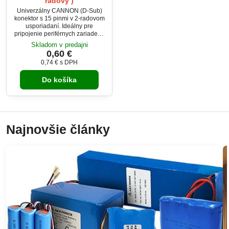
radový )
Univerzálny CANNON (D-Sub)
konektor s 15 pinmi v 2-radovom
usporiadaní. Ideálny pre
pripojenie periférnych zariadení,
priemyselnú automatizáciu,
Skladom v predajni
audio/video aplikácie či
0,60 €
telekomunikačné systémy.
0,74 €
s DPH
Vysoká spoľahlivosť a presné
spracovanie pre stabilný prenos
Do košíka
signálu.
Najnovšie články