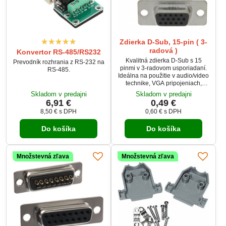
Zdierka D-Sub, 15-pin ( 3-
radová )
Konvertor RS-485/RS232
Kvalitná zdierka D-Sub s 15
Prevodník rozhrania z RS-232 na
pinmi v 3-radovom usporiadaní.
RS-485.
Ideálna na použitie v audio/video
technike, VGA pripojeniach,
priemyselných zariadeniach a IT
Skladom v predajni
Skladom v predajni
aplikáciách. Spoľahlivá
6,91 €
0,49 €
konštrukcia pre dlhodobé využitie
8,50 €
s DPH
0,60 €
s DPH
a stabilný prenos signálu.
Do košíka
Do košíka
Množstevná zľava
Množstevná zľava