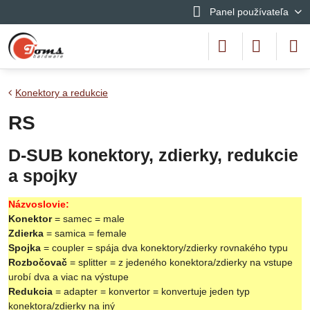
Panel používateľa
Konektory a redukcie
RS
D-SUB konektory, zdierky, redukcie
a spojky
Názvoslovie:
Konektor
= samec = male
Zdierka
= samica = female
Spojka
= coupler = spája dva konektory/zdierky rovnakého typu
Rozbočovač
= splitter = z jedeného konektora/zdierky na vstupe
urobí dva a viac na výstupe
Redukcia
= adapter = konvertor = konvertuje jeden typ
konektora/zdierky na iný