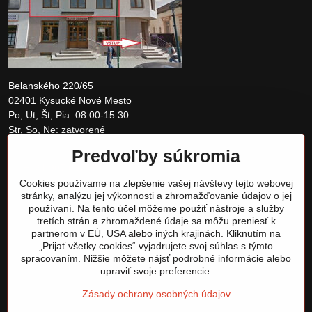
Belanského 220/65
02401 Kysucké Nové Mesto
Po, Ut, Št, Pia: 08:00-15:30
Str, So, Ne: zatvorené
Predvoľby súkromia
+421 907 097810
Cookies používame na zlepšenie vašej návštevy tejto webovej
obchod@tomshardware.sk
stránky, analýzu jej výkonnosti a zhromažďovanie údajov o jej
používaní. Na tento účel môžeme použiť nástroje a služby
tretích strán a zhromaždené údaje sa môžu preniesť k
partnerom v EÚ, USA alebo iných krajinách. Kliknutím na
„Prijať všetky cookies“ vyjadrujete svoj súhlas s týmto
spracovaním. Nižšie môžete nájsť podrobné informácie alebo
upraviť svoje preferencie.
Zásady ochrany osobných údajov