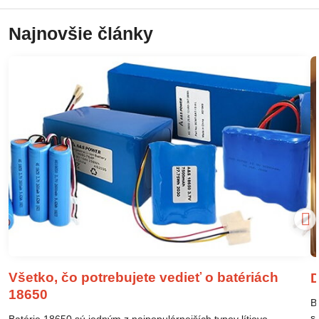
Najnovšie články
Všetko, čo potrebujete vedieť o batériách
D
18650
B
s