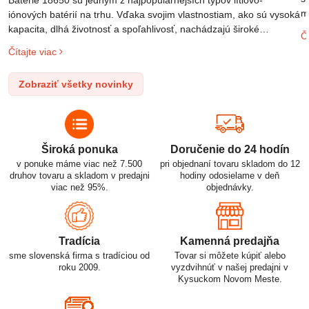
Batérie 18650 sú jedným z najpopulárnejších typov lítiovo-
m
iónových batérií na trhu. Vďaka svojim vlastnostiam, ako sú vysoká
m
kapacita, dlhá životnosť a spoľahlivosť, nachádzajú široké
Čí
o
uplatnenie v rôznych oblastiach – od elektronických zariadení až
Čítajte viac
l
po elektrické vozidlá. Pochopenie ich delenia, označovania a
n
správneho používania je kľúčom k ich efektívnemu a bezpečnému
Zobraziť všetky novinky
p
využitiu.
Široká ponuka
Doručenie do 24 hodín
v ponuke máme viac než 7.500
pri objednaní tovaru skladom do 12
druhov tovaru a skladom v predajni
hodiny odosielame v deň
viac než 95%.
objednávky.
Tradícia
Kamenná predajňa
sme slovenská firma s tradíciou od
Tovar si môžete kúpiť alebo
roku 2009.
vyzdvihnúť v našej predajni v
Kysuckom Novom Meste.