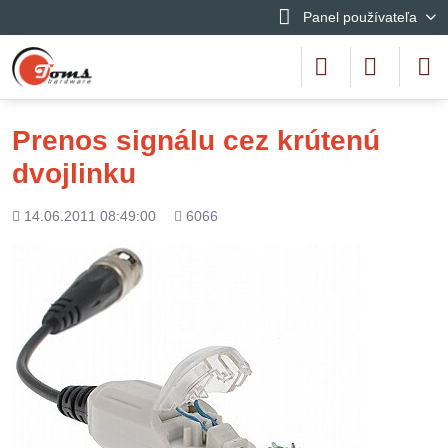
Panel používateľa
Prenos signálu cez krútenú
dvojlinku
Pridané
Počet
14.06.2011 08:49:00
6066
zobrazení