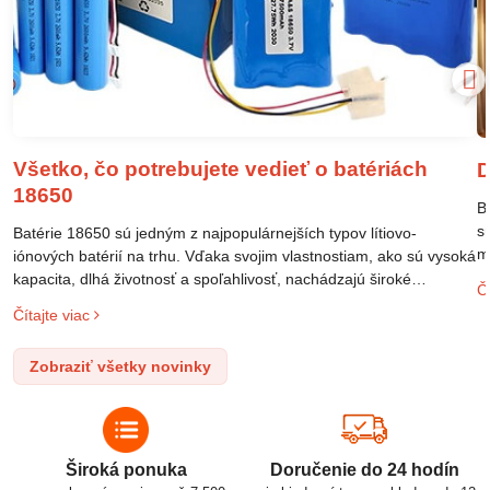
Všetko, čo potrebujete vedieť o batériách
D
18650
B
s
Batérie 18650 sú jedným z najpopulárnejších typov lítiovo-
m
iónových batérií na trhu. Vďaka svojim vlastnostiam, ako sú vysoká
m
kapacita, dlhá životnosť a spoľahlivosť, nachádzajú široké
Čí
o
uplatnenie v rôznych oblastiach – od elektronických zariadení až
Čítajte viac
l
po elektrické vozidlá. Pochopenie ich delenia, označovania a
n
správneho používania je kľúčom k ich efektívnemu a bezpečnému
Zobraziť všetky novinky
p
využitiu.
Široká ponuka
Doručenie do 24 hodín