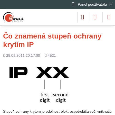
Panel používateľa
Čo znamená stupeň ochrany
krytím IP
Pridané
Počet
28.08.2011 20:17:00
4521
zobrazení
Stupeň ochrany krytom je odolnosť elektrospotrebiča voči vniknutiu