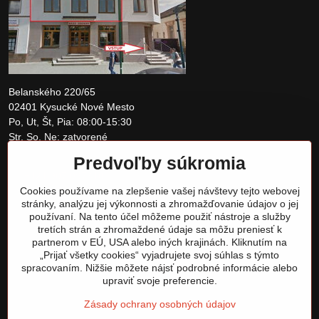
Belanského 220/65
02401 Kysucké Nové Mesto
Po, Ut, Št, Pia: 08:00-15:30
Str, So, Ne: zatvorené
Predvoľby súkromia
+421 907 097810
Cookies používame na zlepšenie vašej návštevy tejto webovej
obchod@tomshardware.sk
stránky, analýzu jej výkonnosti a zhromažďovanie údajov o jej
používaní. Na tento účel môžeme použiť nástroje a služby
tretích strán a zhromaždené údaje sa môžu preniesť k
partnerom v EÚ, USA alebo iných krajinách. Kliknutím na
„Prijať všetky cookies“ vyjadrujete svoj súhlas s týmto
spracovaním. Nižšie môžete nájsť podrobné informácie alebo
upraviť svoje preferencie.
Zásady ochrany osobných údajov