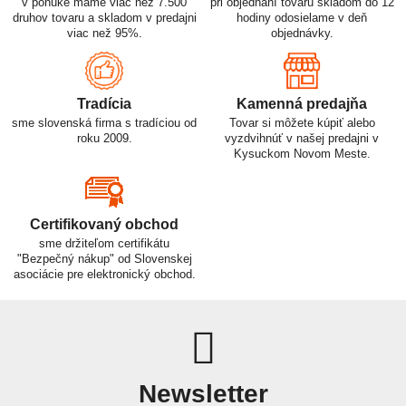
v ponuke máme viac než 7.500
pri objednaní tovaru skladom do 12
druhov tovaru a skladom v predajni
hodiny odosielame v deň
viac než 95%.
objednávky.
Tradícia
Kamenná predajňa
sme slovenská firma s tradíciou od
Tovar si môžete kúpiť alebo
roku 2009.
vyzdvihnúť v našej predajni v
Kysuckom Novom Meste.
Certifikovaný obchod
sme držiteľom certifikátu
"Bezpečný nákup" od Slovenskej
asociácie pre elektronický obchod.
Newsletter