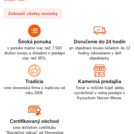
l
po elektrické vozidlá. Pochopenie ich delenia, označovania a
n
správneho používania je kľúčom k ich efektívnemu a bezpečnému
Zobraziť všetky novinky
p
využitiu.
Široká ponuka
Doručenie do 24 hodín
v ponuke máme viac než 7.500
pri objednaní tovaru skladom do 12
druhov tovaru a skladom v predajni
hodiny odosielame v deň
viac než 95%.
objednávky.
Tradícia
Kamenná predajňa
sme slovenská firma s tradíciou od
Tovar si môžete kúpiť alebo
roku 2009.
vyzdvihnúť v našej predajni v
Kysuckom Novom Meste.
Certifikovaný obchod
sme držiteľom certifikátu
"Bezpečný nákup" od Slovenskej