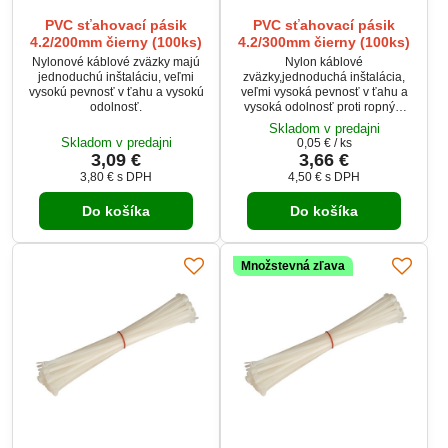
PVC sťahovací pásik
PVC sťahovací pásik
4.2/200mm čierny (100ks)
4.2/300mm čierny (100ks)
Nylonové káblové zväzky majú
Nylon káblové
jednoduchú inštaláciu, veľmi
zväzky,jednoduchá inštalácia,
vysokú pevnosť v ťahu a vysokú
veľmi vysoká pevnosť v ťahu a
odolnosť.
vysoká odolnosť proti ropným
derivátom. Sú široko používané v
Skladom v predajni
elektronike, informačných a
Skladom v predajni
0,05 €
/ ks
komunikačných technológiach,
3,09 €
3,66 €
stavebníctve, automobilovom
3,80 €
s DPH
4,50 €
s DPH
priemysle a v mnohých ďalších
oblastiach každodenného života
Do košíka
Do košíka
pri použití v domácnosti alebo v
garáži.
Množstevná zľava