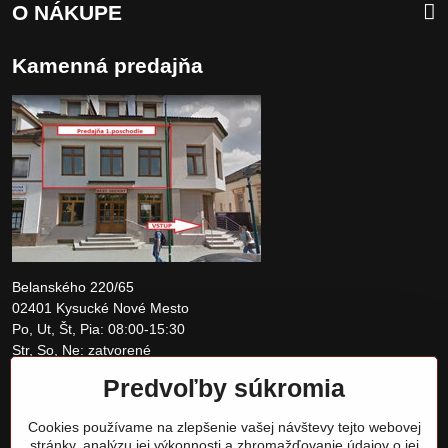
O NÁKUPE
Kamenná predajňa
Belanského 220/65
02401 Kysucké Nové Mesto
Po, Ut, Št, Pia: 08:00-15:30
Str, So, Ne: zatvorené
Predvoľby súkromia
+421 907 097810
Cookies používame na zlepšenie vašej návštevy tejto webovej
obchod@tomshardware.sk
stránky, analýzu jej výkonnosti a zhromažďovanie údajov o jej