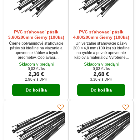
PVC sťahovací pásik
PVC sťahovací pásik
3.60/200mm čierny (100ks)
4.80/200mm čierny (100ks)
Čierne polyamidové sťahovacie
Univerzálne sťahovacie pásky
pásky sú ideálne na viazanie a
200 × 4,8 mm (100 ks) sú ideálne
upevnenie káblov a iných
na rýchle a pevné upevnenie
predmetov. Odolávajú
káblov a materiálov. Vyrobené z
rozpúšťadlám, oleju, benzínu,
odolného polyamidu, ktorý
Skladom v predajni
Skladom v predajni
slanej vode, plesniam a
zvládne oleje, benzín aj vlhké
0,03 €
/ ks
0,03 €
/ ks
riedeným organickým kyselinám.
prostredie. Čierne prevedenie je
2,36 €
2,68 €
Pásky majú dĺžku 200 mm a šírku
vhodné aj pre vonkajšie použitie.
2,90 €
s DPH
3,30 €
s DPH
3,6 mm, vhodné pre univerzálne
Spoľahlivé riešenie pre dielňu,
použitie. Balenie obsahuje 100
elektroinštalácie aj domácnosť.
Do košíka
Do košíka
kusov pre pohodlné použitie pri
domácich aj priemyselných
projektoch.