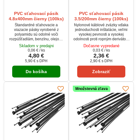
PVC sťahovací pásik
PVC sťahovací pásik
4.8x400mm čierny (100ks)
3.5/200mm čierny (100ks)
Štandardné sťahovacie a
Nylonové káblové zväzky vďaka
viazacie pásky vyrobené z
jednoduchosti inštalácie, veľmi
polyamidu sú odolné voči
vysokej pevnosti a vysokej
rozpúšťadlám, benzínu, olejom,
odolnosti proti ropným derivátom
slanej vode, plesniam a voči
sú široko používané v
Skladom v predajni
Dočasne vypredané
riedeným organickým kyselinám.
elektronike, informačných a
0,06 €
/ ks
0,03 €
/ ks
komunikačných technológiach,
4,80 €
2,36 €
stavebníctve, automobilový
5,90 €
s DPH
2,90 €
s DPH
priemysle a v mnohých ďalších
oblastiach každodenného života
Do košíka
Zobraziť
pri použití v domácnosti alebo v
garáži. Ideálne sa hodí pre
upevnenie a upnutie zväzky
káblov, rúrok a...
Množstevná zľava