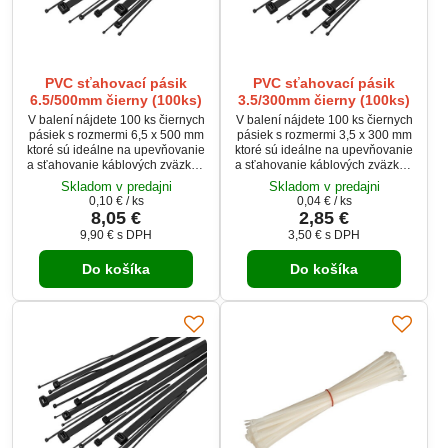
PVC sťahovací pásik
PVC sťahovací pásik
6.5/500mm čierny (100ks)
3.5/300mm čierny (100ks)
V balení nájdete 100 ks čiernych
V balení nájdete 100 ks čiernych
pásiek s rozmermi 6,5 x 500 mm
pásiek s rozmermi 3,5 x 300 mm
ktoré sú ideálne na upevňovanie
ktoré sú ideálne na upevňovanie
a sťahovanie káblových zväzkov,
a sťahovanie káblových zväzkov,
hadíc či rúrok bez ostrých hrán.
hadíc či rúrok bez ostrých hrán.
Skladom v predajni
Skladom v predajni
Môžu byť používané v rôznom
Môžu byť používané v rôznom
0,10 €
/ ks
0,04 €
/ ks
teplotnom rozsahu vo vnútri aj
teplotnom rozsahu vo vnútri aj
8,05 €
2,85 €
vonku.
vonku
9,90 €
s DPH
3,50 €
s DPH
Do košíka
Do košíka