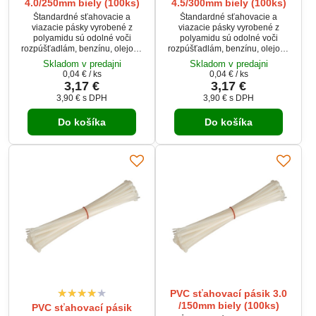
4.0/250mm biely (100ks)
4.5/300mm biely (100ks)
Štandardné sťahovacie a
Štandardné sťahovacie a
viazacie pásky vyrobené z
viazacie pásky vyrobené z
polyamidu sú odolné voči
polyamidu sú odolné voči
rozpúšťadlám, benzínu, olejom,
rozpúšťadlám, benzínu, olejom,
slanej vode, plesniam a voči
slanej vode, plesniam a voči
Skladom v predajni
Skladom v predajni
riedeným organickým kyselinám.
riedeným organickým kyselinám.
0,04 €
/ ks
0,04 €
/ ks
3,17 €
3,17 €
3,90 €
s DPH
3,90 €
s DPH
Do košíka
Do košíka
PVC sťahovací pásik 3.0
/150mm biely (100ks)
PVC sťahovací pásik