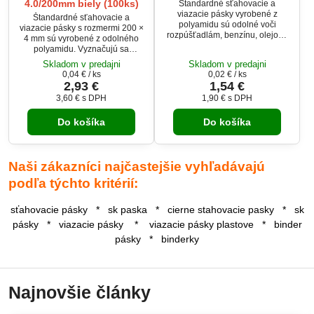
4.0/200mm biely (100ks)
Štandardné sťahovacie a
viazacie pásky vyrobené z
Štandardné sťahovacie a
polyamidu sú odolné voči
viazacie pásky s rozmermi 200 ×
rozpúšťadlám, benzínu, olejom,
4 mm sú vyrobené z odolného
slanej vode, plesniam a voči
polyamidu. Vyznačujú sa
riedeným organickým kyselinám.
vysokou odolnosťou voči
Skladom v predajni
Skladom v predajni
rozpúšťadlám, olejom, benzínu,
0,04 €
/ ks
0,02 €
/ ks
slanej vode, plesniam a
2,93 €
1,54 €
riedeným organickým kyselinám.
3,60 €
s DPH
1,90 €
s DPH
Vhodné na univerzálne použitie v
domácnosti, dielni aj priemysle.
Do košíka
Do košíka
Biele pásky sú dodávané v
balení po 100 kusov.
Naši zákazníci najčastejšie vyhľadávajú
podľa týchto kritérií:
sťahovacie pásky * sk paska * cierne stahovacie pasky * sk
pásky * viazacie pásky * viazacie pásky plastove * binder
pásky * binderky
Najnovšie články