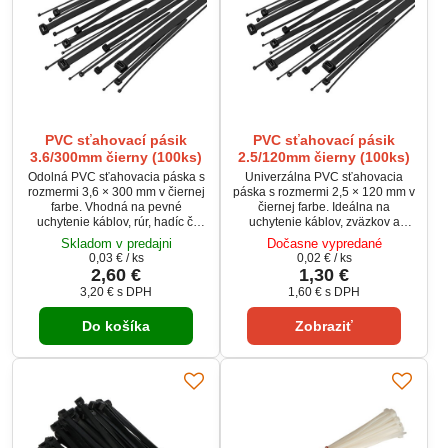
PVC sťahovací pásik
PVC sťahovací pásik
3.6/300mm čierny (100ks)
2.5/120mm čierny (100ks)
Odolná PVC sťahovacia páska s
Univerzálna PVC sťahovacia
rozmermi 3,6 × 300 mm v čiernej
páska s rozmermi 2,5 × 120 mm v
farbe. Vhodná na pevné
čiernej farbe. Ideálna na
uchytenie káblov, rúr, hadíc či
uchytenie káblov, zväzkov a
zväzkov. Vyrobená z kvalitného
elektroinštalácií. Vyrobená z
Skladom v predajni
Dočasne vypredané
nylonu PA66 so zvýšenou
odolného nylonu (PA66) so
0,03 €
/ ks
0,02 €
/ ks
pevnosťou a pružnosťou.
zvýšenou pevnosťou a
2,60 €
1,30 €
Balenie obsahuje 100 kusov.
pružnosťou. Balenie obsahuje
3,20 €
s DPH
1,60 €
s DPH
100 kusov.
Do košíka
Zobraziť