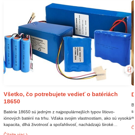
Všetko, čo potrebujete vedieť o batériách
D
18650
B
s
Batérie 18650 sú jedným z najpopulárnejších typov lítiovo-
m
iónových batérií na trhu. Vďaka svojim vlastnostiam, ako sú vysoká
m
kapacita, dlhá životnosť a spoľahlivosť, nachádzajú široké
Čí
o
uplatnenie v rôznych oblastiach – od elektronických zariadení až
Čítajte viac