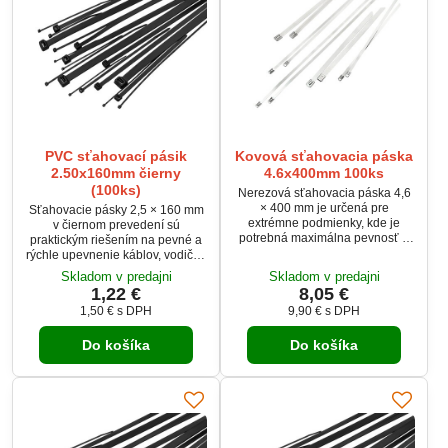
PVC sťahovací pásik
Kovová sťahovacia páska
2.50x160mm čierny
4.6x400mm 100ks
(100ks)
Nerezová sťahovacia páska 4,6
× 400 mm je určená pre
Sťahovacie pásky 2,5 × 160 mm
extrémne podmienky, kde je
v čiernom prevedení sú
potrebná maximálna pevnosť a
praktickým riešením na pevné a
odolnosť. Vyniká odolnosťou
rýchle upevnenie káblov, vodičov
voči korózii, teplotám aj
aj ďalších predmetov. Vyrobené
Skladom v predajni
Skladom v predajni
chemikáliám. Ideálne riešenie
sú z odolného plastu, ktorý
1,22 €
8,05 €
pre priemysel, elektroinštalácie aj
zabezpečuje spoľahlivé
1,50 €
s DPH
9,90 €
s DPH
náročné exteriérové použitie.
uchytenie a dlhú životnosť.
Spoľahlivé upevnenie bez
Balenie obsahuje 100 kusov,
kompromisov.
Do košíka
Do košíka
vďaka čomu sú ideálne pre
domácich majstrov aj
profesionálne elektroinštalácie.