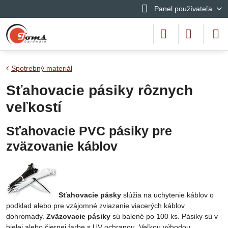
Panel používateľa
Spotrebný materiál
Sťahovacie pásiky rôznych
veľkostí
Sťahovacie PVC pásiky pre
zväzovanie káblov
Sťahovacie pásky
slúžia na uchytenie káblov o
podklad alebo pre vzájomné zviazanie viacerých káblov
dohromady.
Zväzovacie pásiky
sú balené po 100 ks. Pásiky sú v
bielej alebo čiernej farbe s UV ochranou. Veľkou výhodou