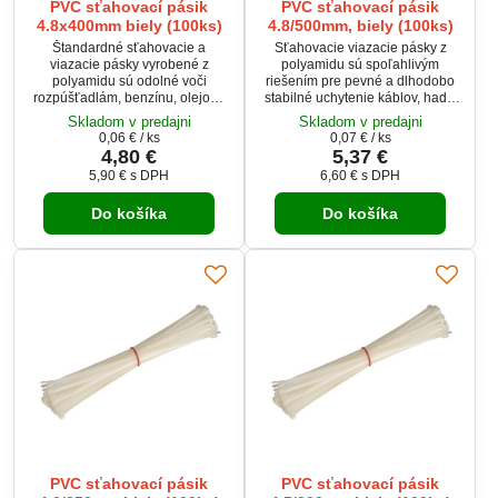
PVC sťahovací pásik
PVC sťahovací pásik
4.8x400mm biely (100ks)
4.8/500mm, biely (100ks)
Štandardné sťahovacie a
Sťahovacie viazacie pásky z
viazacie pásky vyrobené z
polyamidu sú spoľahlivým
polyamidu sú odolné voči
riešením pre pevné a dlhodobo
rozpúšťadlám, benzínu, olejom,
stabilné uchytenie káblov, hadíc
slanej vode, plesniam a voči
či konštrukčných prvkov.
Skladom v predajni
Skladom v predajni
riedeným organickým kyselinám.
Vyznačujú sa vysokou
0,06 €
/ ks
0,07 €
/ ks
odolnosťou voči chemikáliám,
4,80 €
5,37 €
olejom a poveternostným
5,90 €
s DPH
6,60 €
s DPH
vplyvom. Vďaka dĺžke 500 mm sú
vhodné aj pre väčšie zväzky.
Do košíka
Do košíka
Prinášajú pocit poriadku, istoty a
profesionálneho výsledku.
PVC sťahovací pásik
PVC sťahovací pásik