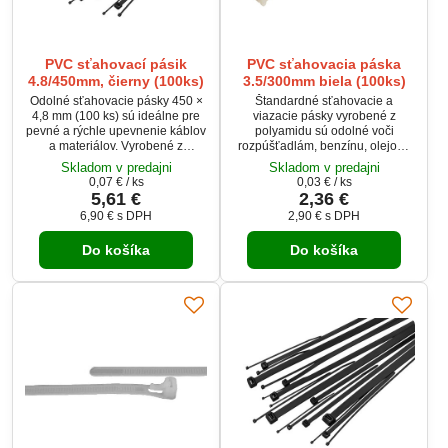
PVC sťahovací pásik
PVC sťahovacia páska
4.8/450mm, čierny (100ks)
3.5/300mm biela (100ks)
Odolné sťahovacie pásky 450 ×
Štandardné sťahovacie a
4,8 mm (100 ks) sú ideálne pre
viazacie pásky vyrobené z
pevné a rýchle upevnenie káblov
polyamidu sú odolné voči
a materiálov. Vyrobené z
rozpúšťadlám, benzínu, olejom,
kvalitného polyamidu, ktorý
slanej vode, plesniam a voči
Skladom v predajni
Skladom v predajni
odoláva olejom, benzínu aj
riedeným organickým kyselinám.
0,07 €
/ ks
0,03 €
/ ks
vlhkosti. Vďaka čiernemu
5,61 €
2,36 €
prevedeniu sú vhodné aj pre
6,90 €
s DPH
2,90 €
s DPH
vonkajšie použitie. Spoľahlivé
riešenie pre elektroinštalácie,
Do košíka
Do košíka
dielňu aj domácnosť.