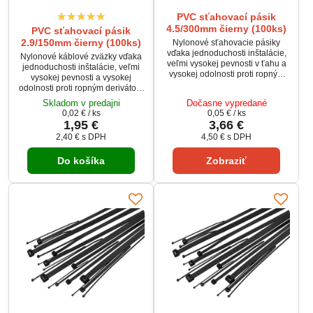
PVC sťahovací pásik
4.5/300mm čierny (100ks)
PVC sťahovací pásik
2.9/150mm čierny (100ks)
Nylonové sťahovacie pásiky
vďaka jednoduchosti inštalácie,
Nylonové káblové zväzky vďaka
veľmi vysokej pevnosti v ťahu a
jednoduchosti inštalácie, veľmi
vysokej odolnosti proti ropným
vysokej pevnosti a vysokej
derivátom sú široko používané v
odolnosti proti ropným derivátom
elektronike, informačných a
sú široko používané v
Skladom v predajni
Dočasne vypredané
komunikačných technológiách,
elektronike, informačných a
0,02 €
/ ks
0,05 €
/ ks
stavebníctve, priemyselnej
komunikačných technológiach,
1,95 €
3,66 €
automatizácie, automobilovom
stavebníctve, automobilový
priemysle a v mnohých ďalších
2,40 €
s DPH
4,50 €
s DPH
priemysle a v mnohých ďalších
oblastiach každodenného života
oblastiach každodenného života
pri použití v domácnosti alebo v
Do košíka
Zobraziť
pri použití v domácnosti alebo v
garáži.
garáži. Ideálne sa hodí pre
upevnenie a upnutie zväzky
káblov, rúrok a...