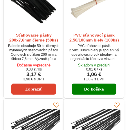
Sťahovacie pásky
PVC sťahovací pásik
200x7,6mm čierne (50ks)
2.50/100mm biely (100ks)
Balenie obsahuje 50 ks čiernych
PVC sťahovací pásik
nylonových sťahovacích pások
2.50x100mm biely je spoľahlivý
Conotech s dĺžkou 200 mm a
upevňovací prvok ideálny na
šírkou 7,6 mm. Vyznačujú sa
organizáciu káblov a viazanie
vysokou pevnosťou v ťahu až 55
menších predmetov. Vyrobený z
Dočasne vypredané
Skladom v predajni
kg a širokým rozsahom použitia
odolného PVC, je vhodný pre
0,08 €
/ ks
0,01 €
/ ks
vďaka odolnosti voči UV žiareniu,
vnútorné použitie a má vysokú
3,17 €
1,06 €
olejom, benzínu, morskej vode,
pevnosť. Tento biely sťahovací
3,90 €
s DPH
1,30 €
s DPH
rozpúšťadlám, plesniam a
pásik má rozmery 2.50 x 100 mm
riedeným organickým kyselinám
a v balení je 100 kusov, čo
Zobraziť
Do košíka
a zásadám. Určené na vytváranie
poskytuje dostatočnú zásobu pre
zväzkov s priemerom od 2 do 50
efektívne a rýchle usporiadanie
mm, vhodné do prevádzkových
káblov v domácnosti, kancelárii
teplôt...
alebo...