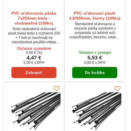
PVC sťahovacia páska
PVC sťahovací pásik
7x250mm biela -
4.8/500mm, čierny (100ks)
otvárateľná (100ks)
Štandardné sťahovacie a
viazacie pásky vyrobené z
Tento otvárateľný sťahovací
polyamidu sú odolné voči
pásik bielej farby s rozmermi 250
rozpúšťadlám, benzínu, olejom,
× 7 mm je navrhnutý na
slanej vode, plesniam a voči
viacnásobné použitie vďaka
riedeným organickým kyselinám.
špeciálnemu uzamykaciemu
Dočasne vypredané
mechanizmu. Je vyrobený z
Skladom v predajni
0,06 €
/ ks
odolného polyamidu PA66, ktorý
4,47 €
5,53 €
zvládne ťahovú silu až 22 kg.
5,50 €
s DPH
6,80 €
s DPH
Svojou dĺžkou a šírkou je vhodný
na rôzne elektroinštalačné či iné
Zobraziť
Do košíka
montážne práce. Balenie
obsahuje 100 kusov, takže vždy
budete mať dostatok pásikov pri
ruke.