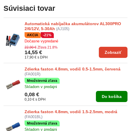
Súvisiaci tovar
Automatická nabíjačka akumulátorov AL300PRO
2/6/12V, 5-30Ah
(AJ105)
AKCIA
-21%
Dočasne vypredané
22,90 €
Zľava 21.8%
14,55 €
Zobraziť
17,90 €
s DPH
Zdierka faston 4.8mm, vodič 0.5-1.5mm, červená
(FA001R)
Množstevná zľava
Skladom v predajni
0,08 €
Do košíka
0,10 €
s DPH
Zdierka faston 4.8mm, vodič 1.5-2.5mm, modrá
(FA001BL)
Množstevná zľava
Skladom v predajni