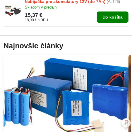
Nabíjačka pre akumulátory 12V (do 7Ah)
(AJ126)
Skladom v predajni
15,37 €
Do košíka
18,90 €
s DPH
Najnovšie články