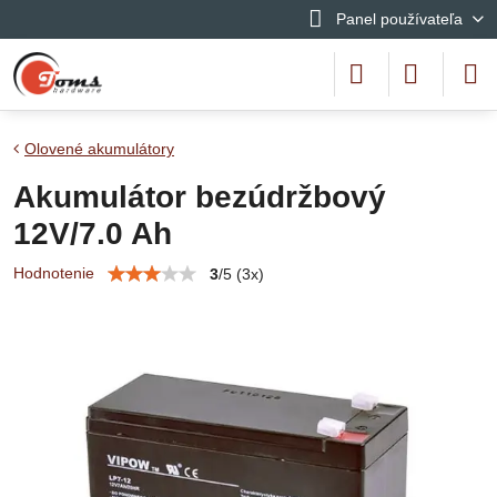
Panel používateľa
Olovené akumulátory
Akumulátor bezúdržbový
12V/7.0 Ah
Hodnotenie
3
/
5
(
3
x)