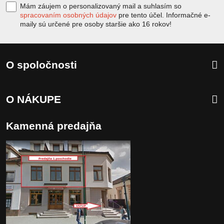
Mám záujem o personalizovaný mail a suhlasím so
spracovaním osobných údajov
pre tento účel. Informačné e-
maily sú určené pre osoby staršie ako 16 rokov!
O spoločnosti
O NÁKUPE
Kamenná predajňa