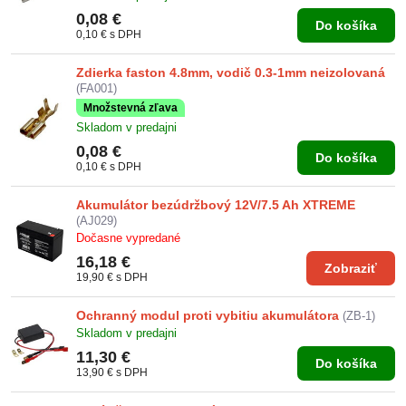
0,08 €
Do košíka
0,10 €
s DPH
Zdierka faston 4.8mm, vodič 0.3-1mm neizolovaná
(FA001)
Množstevná zľava
Skladom v predajni
0,08 €
Do košíka
0,10 €
s DPH
Akumulátor bezúdržbový 12V/7.5 Ah XTREME
(AJ029)
Dočasne vypredané
16,18 €
Zobraziť
19,90 €
s DPH
Ochranný modul proti vybitiu akumulátora
(ZB-1)
Skladom v predajni
11,30 €
Do košíka
13,90 €
s DPH