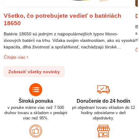
Všetko, čo potrebujete vedieť o batériách
D
18650
B
s
Batérie 18650 sú jedným z najpopulárnejších typov lítiovo-
m
iónových batérií na trhu. Vďaka svojim vlastnostiam, ako sú vysoká
m
kapacita, dlhá životnosť a spoľahlivosť, nachádzajú široké
Čí
o
uplatnenie v rôznych oblastiach – od elektronických zariadení až
Čítajte viac
l
po elektrické vozidlá. Pochopenie ich delenia, označovania a
n
správneho používania je kľúčom k ich efektívnemu a bezpečnému
Zobraziť všetky novinky
p
využitiu.
Široká ponuka
Doručenie do 24 hodín
v ponuke máme viac než 7.500
pri objednaní tovaru skladom do 12
druhov tovaru a skladom v predajni
hodiny odosielame v deň
viac než 95%.
objednávky.