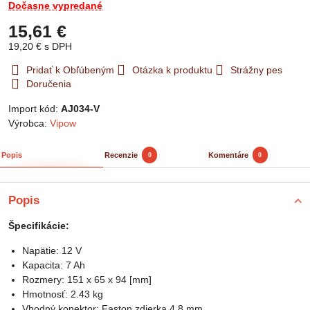
Dočasne vypredané
15,61 €
19,20 €
s DPH
Pridať k Obľúbeným
Otázka k produktu
Strážny pes
Doručenia
Import kód:
AJ034-V
Výrobca:
Vipow
Popis
Recenzie
Komentáre
0
0
Popis
Špecifikácie:
Napätie: 12 V
Kapacita: 7 Ah
Rozmery: 151 x 65 x 94 [mm]
Hmotnosť: 2.43 kg
Vhodný konektor: Faston zdierka 4.8 mm