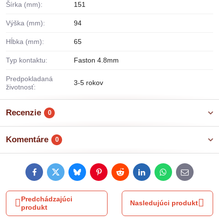
Šírka (mm):
151
Výška (mm):
94
Hĺbka (mm):
65
Typ kontaktu:
Faston 4.8mm
Predpokladaná
3-5 rokov
životnosť:
Recenzie
0
Komentáre
0
Facebook
Twitter
Bluesky
Pinterest
Reddit
LinkedIn
WhatsApp
E-
mail
Predchádzajúci
Nasledujúci produkt
produkt