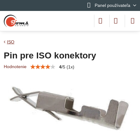
Panel používateľa
ISO
Pin pre ISO konektory
Hodnotenie
4
/
5
(
1
x)