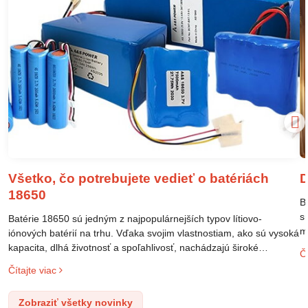
Všetko, čo potrebujete vedieť o batériách
D
18650
B
s
Batérie 18650 sú jedným z najpopulárnejších typov lítiovo-
m
iónových batérií na trhu. Vďaka svojim vlastnostiam, ako sú vysoká
m
kapacita, dlhá životnosť a spoľahlivosť, nachádzajú široké
Čí
o
uplatnenie v rôznych oblastiach – od elektronických zariadení až
Čítajte viac
l
po elektrické vozidlá. Pochopenie ich delenia, označovania a
n
správneho používania je kľúčom k ich efektívnemu a bezpečnému
Zobraziť všetky novinky
p
využitiu.