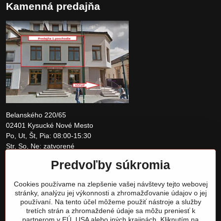
Kamenná predajňa
Belanského 220/65
02401 Kysucké Nové Mesto
Po, Ut, Št, Pia: 08:00-15:30
Str, So, Ne: zatvorené
Predvoľby súkromia
+421 907 097810
Cookies používame na zlepšenie vašej návštevy tejto webovej
obchod@tomshardware.sk
stránky, analýzu jej výkonnosti a zhromažďovanie údajov o jej
používaní. Na tento účel môžeme použiť nástroje a služby
tretích strán a zhromaždené údaje sa môžu preniesť k
partnerom v EÚ, USA alebo iných krajinách. Kliknutím na