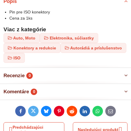
Popis
Pin pre ISO konektory
Cena za 1ks
Viac z kategórie
Auto, Moto
Elektronika, súčiastky
Konektory a redukcie
Autorádiá a príslušenstvo
ISO
Recenzie
0
Komentáre
0
Facebook
Twitter
Bluesky
Pinterest
Reddit
LinkedIn
WhatsApp
E-
mail
Predchádzajúci
Nasledujúci produkt