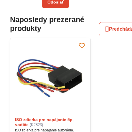
Odoslať
Naposledy prezerané
produkty
Predchádz
ISO zdierka pre napájanie 5p,
vodiče
(K2823)
ISO zdierka pre napájanie autorádia.