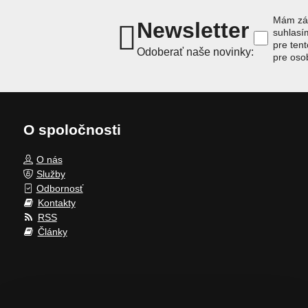
Mám záu
Newsletter
suhlas
pre ten
Odoberať naše novinky:
pre oso
O spoločnosti
O nás
Služby
Odbornosť
Kontakty
RSS
Články