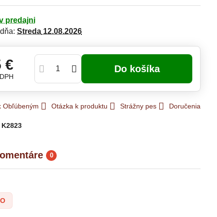
v predajni
 dňa:
Streda
12.08.2026
5 €
Do košíka
 DPH
 k Obľúbeným
Otázka k produktu
Strážny pes
Doručenia
:
K2823
omentáre
0
SO