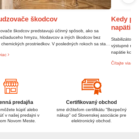
Kedy pou
udzovače škodcov
napätia
vače škodcov predstavujú účinný spôsob, ako sa
nežiaduceho hmyzu, hlodavcov a iných škodcov bez
Stabilizátor n
a chemických prostriedkov. V posledných rokoch sa stali
výstupné napä
opulárne vďaka svojej efektivite a šetrnosti k životnému
napätie kolíše
viac
diu.
elektroniky p
Čítajte viac
sieti. Ak mát
domácnosti al
riešením.
nná predajňa
Certifikovaný obchod
 môžete kúpiť alebo
sme držiteľom certifikátu "Bezpečný
úť v našej predajni v
nákup" od Slovenskej asociácie pre
kom Novom Meste.
elektronický obchod.