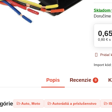
Skladom 
Doručíme
0,6
0,80 €
s
Pridať
Import kód
Popis
Recenzie
K
0
egórie
Auto, Moto
Autorádiá a príslušenstvo
I