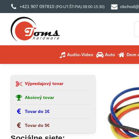
+421 907 097810
obchod@
(PO-UT-ŠT-PIA) 08:00-15:30)
Audio-Video
Auto
Dom a
Výpredajový tovar
Akciový tovar
Tovar do 1€
Tovar do 5€
Sociálne siete: