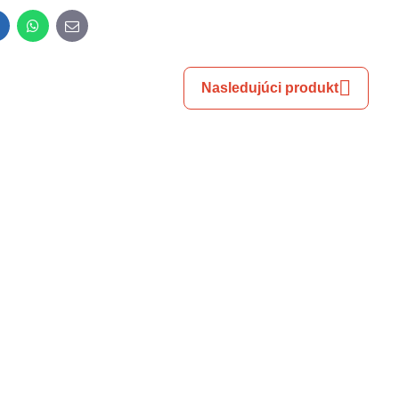
inkedIn
WhatsApp
E-
mail
Nasledujúci produkt