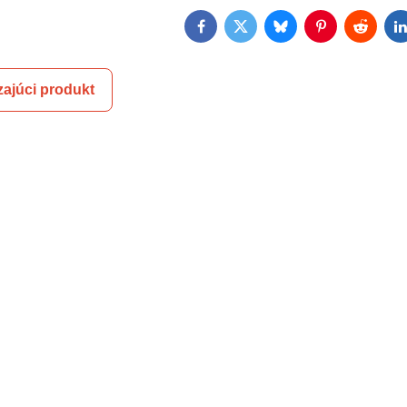
Facebook
Twitter
Bluesky
Pinterest
Reddit
L
ajúci produkt