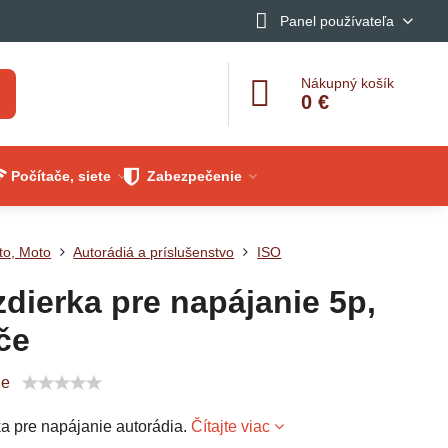
Panel používateľa
Nákupný košík
0 €
Počítače, siete
Zabezpečenie
to, Moto
Autorádiá a príslušenstvo
ISO
zdierka pre napájanie 5p,
če
ie
ka pre napájanie autorádia.
Čítajte viac