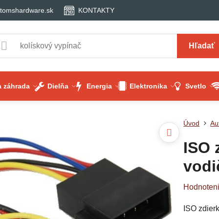
tomshardware.sk
KONTAKTY
Hľadať
 záhrada
Dielňa
Energia
Elektronika
Svetlo
Úvod
Au
ISO 
vodi
Hodnoten
ISO zdier