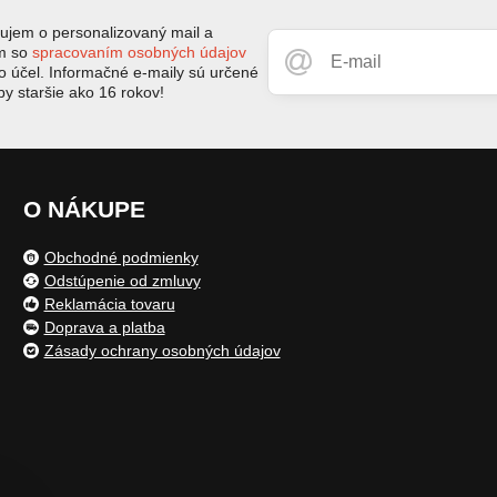
jem o personalizovaný mail a
ím so
spracovaním osobných údajov
to účel. Informačné e-maily sú určené
by staršie ako 16 rokov!
O NÁKUPE
Obchodné podmienky
Odstúpenie od zmluvy
Reklamácia tovaru
Doprava a platba
Zásady ochrany osobných údajov