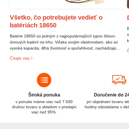
Všetko, čo potrebujete vedieť o
batériách 18650
B
n
Batérie 18650 sú jedným z najpopulárnejších typov lítiovo-
k
iónových batérií na trhu. Vďaka svojim vlastnostiam, ako sú
p
vysoká kapacita, dlhá životnosť a spoľahlivosť, nachádzajú
Č
s
široké uplatnenie v rôznych oblastiach – od elektronických
Čítajte viac
z
zariadení až po elektrické vozidlá. Pochopenie ich delenia,
r
označovania a správneho používania je kľúčom k ich
C
efektívnemu a bezpečnému využitiu.
Široká ponuka
Doručenie do 2
v ponuke máme viac než 7.500
pri objednaní tovaru s
druhov tovaru a skladom v predajni
hodiny odosielame v de
viac než 95%.