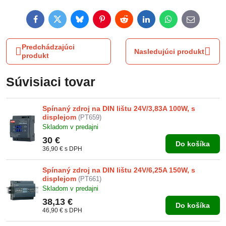
Facebook
Twitter
Bluesky
Pinterest
Reddit
LinkedIn
WhatsApp
E-
mail
Predchádzajúci
Nasledujúci produkt
produkt
Súvisiaci tovar
Spínaný zdroj na DIN lištu 24V/3,83A 100W, s
displejom
(PT659)
Skladom v predajni
30 €
Do košíka
36,90 €
s DPH
Spínaný zdroj na DIN lištu 24V/6,25A 150W, s
displejom
(PT661)
Skladom v predajni
38,13 €
Do košíka
46,90 €
s DPH