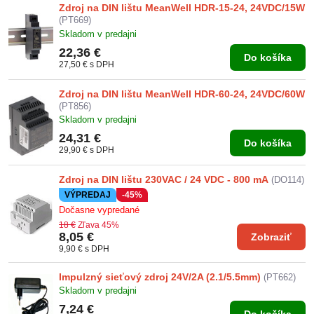
Zdroj na DIN lištu MeanWell HDR-15-24, 24VDC/15W
(PT669)
Skladom v predajni
22,36 €
Do košíka
27,50 €
s DPH
Zdroj na DIN lištu MeanWell HDR-60-24, 24VDC/60W
(PT856)
Skladom v predajni
24,31 €
Do košíka
29,90 €
s DPH
Zdroj na DIN lištu 230VAC / 24 VDC - 800 mA
(DO114)
VÝPREDAJ
-45%
Dočasne vypredané
18 €
Zľava 45%
8,05 €
Zobraziť
9,90 €
s DPH
Impulzný sieťový zdroj 24V/2A (2.1/5.5mm)
(PT662)
Skladom v predajni
7,24 €
Do košíka