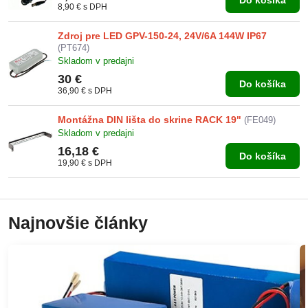
8,90 €
s DPH
Zdroj pre LED GPV-150-24, 24V/6A 144W IP67
(PT674)
Skladom v predajni
30 €
Do košíka
36,90 €
s DPH
Montážna DIN lišta do skrine RACK 19"
(FE049)
Skladom v predajni
16,18 €
Do košíka
19,90 €
s DPH
Najnovšie články