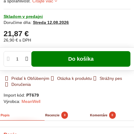
a spoľahlivosť.
Čítajte viac
Skladom v predajni
Doručíme dňa:
Streda
12.08.2026
21,87 €
26,90 €
s DPH
Do košíka
Pridať k Obľúbeným
Otázka k produktu
Strážny pes
Doručenia
Import kód:
PT679
Výrobca:
MeanWell
Popis
Recenzie
Komentáre
0
0