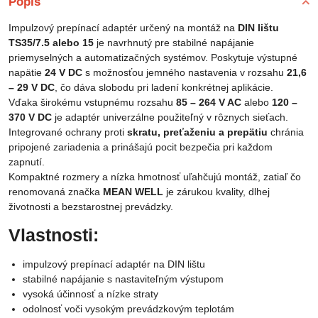
Popis
Impulzový prepínací adaptér určený na montáž na
DIN lištu
TS35/7.5 alebo 15
je navrhnutý pre stabilné napájanie
priemyselných a automatizačných systémov. Poskytuje výstupné
napätie
24 V DC
s možnosťou jemného nastavenia v rozsahu
21,6
– 29 V DC
, čo dáva slobodu pri ladení konkrétnej aplikácie.
Vďaka širokému vstupnému rozsahu
85 – 264 V AC
alebo
120 –
370 V DC
je adaptér univerzálne použiteľný v rôznych sieťach.
Integrované ochrany proti
skratu, preťaženiu a prepätiu
chránia
pripojené zariadenia a prinášajú pocit bezpečia pri každom
zapnutí.
Kompaktné rozmery a nízka hmotnosť uľahčujú montáž, zatiaľ čo
renomovaná značka
MEAN WELL
je zárukou kvality, dlhej
životnosti a bezstarostnej prevádzky.
Vlastnosti:
impulzový prepínací adaptér na DIN lištu
stabilné napájanie s nastaviteľným výstupom
vysoká účinnosť a nízke straty
odolnosť voči vysokým prevádzkovým teplotám