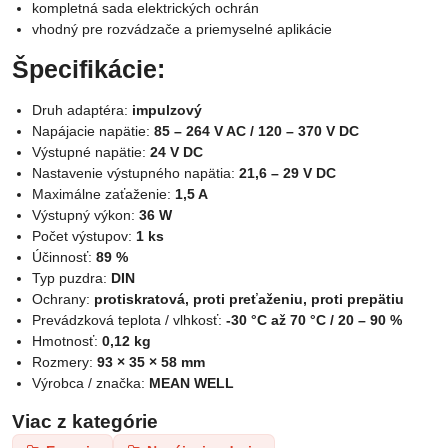
kompletná sada elektrických ochrán
vhodný pre rozvádzače a priemyselné aplikácie
Špecifikácie:
Druh adaptéra:
impulzový
Napájacie napätie:
85 – 264 V AC / 120 – 370 V DC
Výstupné napätie:
24 V DC
Nastavenie výstupného napätia:
21,6 – 29 V DC
Maximálne zaťaženie:
1,5 A
Výstupný výkon:
36 W
Počet výstupov:
1 ks
Účinnosť:
89 %
Typ puzdra:
DIN
Ochrany:
protiskratová, proti preťaženiu, proti prepätiu
Prevádzková teplota / vlhkosť:
-30 °C až 70 °C / 20 – 90 %
Hmotnosť:
0,12 kg
Rozmery:
93 × 35 × 58 mm
Výrobca / značka:
MEAN WELL
Viac z kategórie