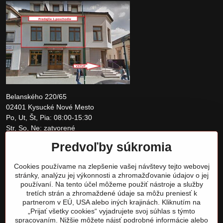
Belanského 220/65
02401 Kysucké Nové Mesto
Po, Ut, Št, Pia: 08:00-15:30
Str, So, Ne: zatvorené
Predvoľby súkromia
+421 907 097810
Cookies používame na zlepšenie vašej návštevy tejto webovej
obchod@tomshardware.sk
stránky, analýzu jej výkonnosti a zhromažďovanie údajov o jej
používaní. Na tento účel môžeme použiť nástroje a služby
tretích strán a zhromaždené údaje sa môžu preniesť k
partnerom v EÚ, USA alebo iných krajinách. Kliknutím na
„Prijať všetky cookies“ vyjadrujete svoj súhlas s týmto
spracovaním. Nižšie môžete nájsť podrobné informácie alebo