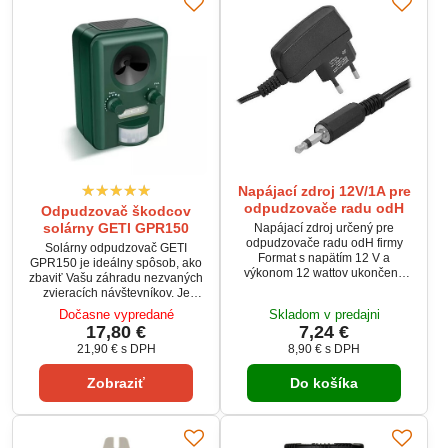
Napájací zdroj 12V/1A pre
odpudzovače radu odH
Odpudzovač škodcov
solárny GETI GPR150
Napájací zdroj určený pre
odpudzovače radu odH firmy
Solárny odpudzovač GETI
Format s napätím 12 V a
GPR150 je ideálny spôsob, ako
výkonom 12 wattov ukončený
zbaviť Vašu záhradu nezvaných
koncovkou s Jack konektor 3,5
zvieracích návštevníkov. Je
mm Mono.
kombináciou veľmi účinného
Dočasne vypredané
Skladom v predajni
detekčného systému, ktorý pri
17,80 €
7,24 €
detekcii pohybu v dosahu
21,90 €
s DPH
8,90 €
s DPH
snímača, spúšťa silné
ultrazvukové vlny a ostré svetlo
Zobraziť
Do košíka
na princípe stroboskopu.
Vyplašia tak nechcených
zvieracích návštevníkov z Vašej
záhrady. Odpudzovač je
ekologický, nemá vplyv na