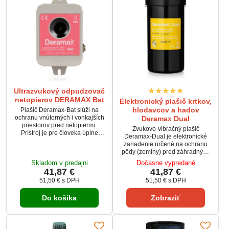
zdravie človeka.
Ultrazvukový odpudzovač
netopierov DERAMAX Bat
Elektronický plašič krtkov,
hlodavcov a hadov
Plašič Deramax-Bat slúži na
ochranu vnútorných i vonkajších
Deramax Dual
priestorov pred netopiermi.
Zvukovo-vibračný plašič
Prístroj je pre človeka úplne
Deramax-Dual je elektronické
bezpečný a bezhlučný.
zariadenie určené na ochranu
Škodcovia sú trvalo obťažovaní
pôdy (zeminy) pred záhradnými
ultrazvukovými signálmi plašiča a
škodcami, ako sú krtkovia,
Skladom v predajni
Dočasne vypredané
v krátkom čase opúšťajú
hlodavce a hraboše. Tento typ
41,87 €
41,87 €
chránený priestor. Prevádzka
plašiča je s úspechom využívaný
prístroja je ekologická, bez
51,50 €
s DPH
51,50 €
s DPH
aj na plašenie hadov, ktorí sú
využitia chemických prostriedkov.
citliví na najmenšie vibrácie pôdy.
Do košíka
Zobraziť
Deramax-Dual je spoľahlivý
český plašič krtkov a hrýzcov s
nízkymi prevádzkovými nákladmi.
Prístroj je úplne bezpečný ako
pre...