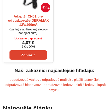
24%
Adaptér CN01 pre
odpudzovače DERAMAX
12V/100mA
Kvalitný stabilizovaný sieťový
napájací zdroj.
Dočasne vypredané
4,07 €
5 €
s DPH
Zobraziť
Naši zákazníci najčastejšie hľadajú:
odpudzovač vtákov
,
odpudovač mačiek
,
plašič lastovičiek
,
odpudzovač hlodavcov
,
odpudzovač krtkov
,
plašič krtkov
,
lapač
hmyzu
,
Najnovšie články