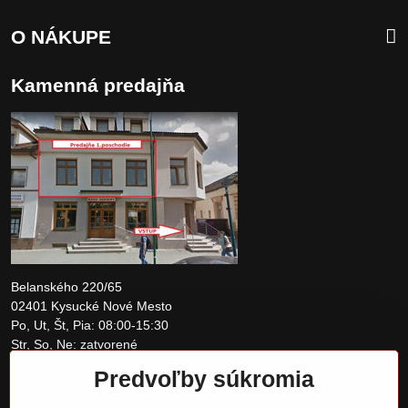
O NÁKUPE
Kamenná predajňa
Belanského 220/65
02401 Kysucké Nové Mesto
Po, Ut, Št, Pia: 08:00-15:30
Str, So, Ne: zatvorené
Predvoľby súkromia
+421 907 097810