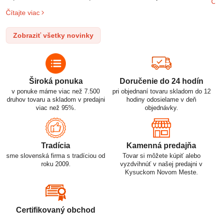
Čí
o
uplatnenie v rôznych oblastiach – od elektronických zariadení až
Čítajte viac
l
po elektrické vozidlá. Pochopenie ich delenia, označovania a
n
správneho používania je kľúčom k ich efektívnemu a bezpečnému
Zobraziť všetky novinky
p
využitiu.
Široká ponuka
Doručenie do 24 hodín
v ponuke máme viac než 7.500
pri objednaní tovaru skladom do 12
druhov tovaru a skladom v predajni
hodiny odosielame v deň
viac než 95%.
objednávky.
Tradícia
Kamenná predajňa
sme slovenská firma s tradíciou od
Tovar si môžete kúpiť alebo
roku 2009.
vyzdvihnúť v našej predajni v
Kysuckom Novom Meste.
Certifikovaný obchod