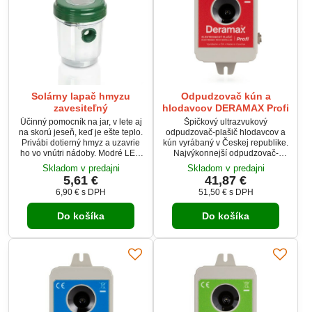
Solárny lapač hmyzu
Odpudzovač kún a
zavesiteľný
hlodavcov DERAMAX Profi
Účinný pomocník na jar, v lete aj
Špičkový ultrazvukový
na skorú jeseň, keď je ešte teplo.
odpudzovač-plašič hlodavcov a
Privábi dotierný hmyz a uzavrie
kún vyrábaný v Českej republike.
ho vo vnútri nádoby. Modré LED
Najvýkonnejší odpudzovač-
osvetlenie solárne napájané
plašič z radu Deramax. Táto
Skladom v predajni
Skladom v predajni
priláka ešte viac hmyzu, najmä v
verzia je už treťou generáciou
5,61 €
41,87 €
noci. Bez použitia jedu a chémie,
tohto prístroja obľúbeného
6,90 €
s DPH
51,50 €
s DPH
ohľaduplné k životnému
predovšetkým vďaka jeho
prostrediu.
spoľahlivosti a vysokej účinnosti.
Do košíka
Do košíka
Nový variant prináša niektoré
zásadné vylepšenia ako je vyššia
odolnosť voči vlhkosti, vyšší
výkon a vylepšená
charakteristika vyžarovania...