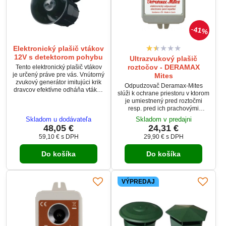
41%
Elektronický plašič vtákov
12V s detektorom pohybu
Ultrazvukový plašič
roztočov - DERAMAX
Tento elektronický plašič vtákov
je určený práve pre vás. Vnútorný
Mites
zvukový generátor imitujúci krik
Odpudzovač Deramax-Mites
dravcov efektívne odháňa vtákov
slúži k ochrane priestoru v ktorom
zo strážených oblastí.
je umiestnený pred roztočmi
resp. pred ich prachovými
výtrusmi, ktoré spôsobujú
Skladom u dodávateľa
Skladom v predajni
alergické reakcie ako je alergická
48,05 €
24,31 €
nádcha a kašeľ, alebo astma. Ide
59,10 €
s DPH
29,90 €
s DPH
o najmodernejšiu metódu boja
proti roztočom, ktorá je veľmi
Do košíka
Do košíka
perspektívny a predpokladá sa
jej masové využitie v budúcnosti.
VÝPREDAJ