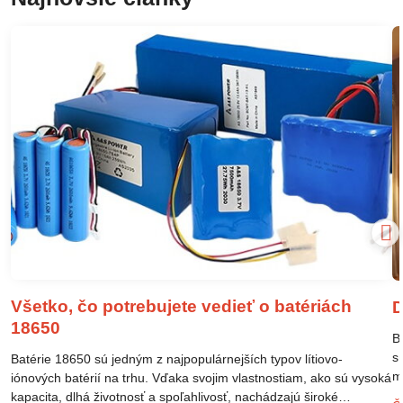
Všetko, čo potrebujete vedieť o batériách
D
18650
B
s
Batérie 18650 sú jedným z najpopulárnejších typov lítiovo-
m
iónových batérií na trhu. Vďaka svojim vlastnostiam, ako sú vysoká
m
kapacita, dlhá životnosť a spoľahlivosť, nachádzajú široké