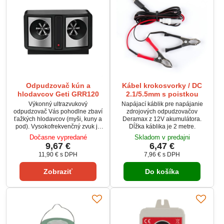
Odpudzovač kún a
Kábel krokosvorky / DC
hlodavcov Geti GRR120
2.1/5.5mm s poistkou
Výkonný ultrazvukový
Napájací káblik pre napájanie
odpudzovač Vás pohodlne zbaví
zdrojových odpudzovačov
ťažkých hlodavcov (myši, kuny a
Deramax z 12V akumulátora.
pod). Vysokofrekvenčný zvuk je
Dĺžka káblika je 2 metre.
pre človeka nepočuteľný, ale
Dočasne vypredané
Skladom v predajni
hlodavcom je veľmi nepríjemný.
9,67 €
6,47 €
Odpudzovač vysiela trilkovanie s
11,90 €
s DPH
7,96 €
s DPH
nastaviteľnou periódou.
Neobsahuje žiadne chemikálie.
Zobraziť
Do košíka
Odpudzovač je osadený dvoma
piezo-reproduktormi a je vhodný
do väčších objektov.