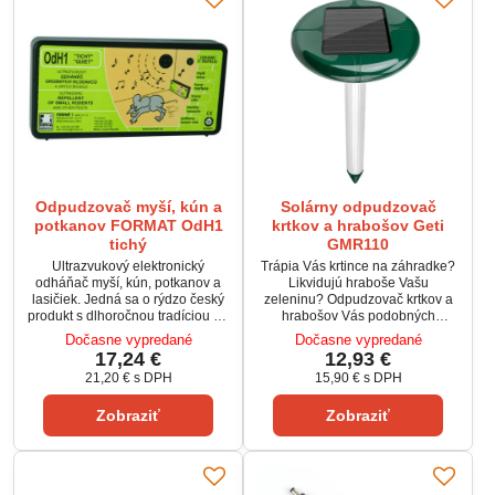
Odpudzovač myší, kún a
Solárny odpudzovač
potkanov FORMAT OdH1
krtkov a hrabošov Geti
tichý
GMR110
Ultrazvukový elektronický
Trápia Vás krtince na záhradke?
odháňač myší, kún, potkanov a
Likvidujú hraboše Vašu
lasičiek. Jedná sa o rýdzo český
zeleninu? Odpudzovač krtkov a
produkt s dlhoročnou tradíciou na
hrabošov Vás podobných
trhu. Spoľahlivý, výkonný, za
ťažkostí zbaví. Vysielaním
Dočasne vypredané
Dočasne vypredané
dobu viac ako 29 rokov overený
nízkofrekvenčných vibrácií
17,24 €
12,93 €
mnohými zákazníkmi. Neškodný
vyvoláva prístroj u krtkov a
21,20 €
s DPH
15,90 €
s DPH
ako pre človeka a domáce
hrabošov takzvané únikové
hospodárske zvieratá.
správanie ako pri zemetrasení.
Zobraziť
Zobraziť
Aby zariadenie optimálne
fungovalo, je vhodné ho
umiestniť čo najbližšie k miestu,
kde sa hraboše vyskytujú
najčastejšie.