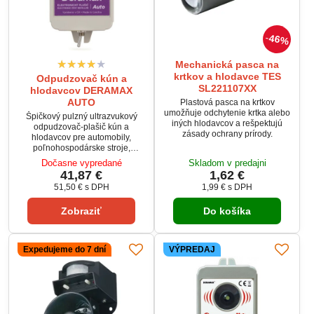
46%
Mechanická pasca na
krtkov a hlodavce TES
Odpudzovač kún a
SL221107XX
hlodavcov DERAMAX
AUTO
Plastová pasca na krtkov
umožňuje odchytenie krtka alebo
Špičkový pulzný ultrazvukový
iných hlodavcov a rešpektujú
odpudzovač-plašič kún a
zásady ochrany prírody.
hlodavcov pre automobily,
poľnohospodárske stroje,
karavany, lode a pod. Vďaka
Dočasne vypredané
Skladom v predajni
využitiu kvalitných súčiastok a
41,87 €
1,62 €
materiálov a jedinečnému
51,50 €
s DPH
1,99 €
s DPH
riešenie elektronickej časti SA
NEMUSÍ napájať TENTO
Zobraziť
Do košíka
PRÍSTROJ Z AUTOBATÉRIE!
Expedujeme do 7 dní
VÝPREDAJ