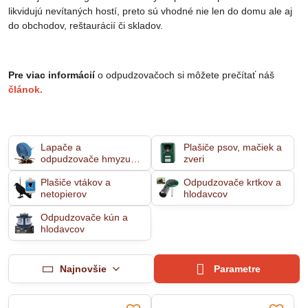
likvidujú nevítaných hostí, preto sú vhodné nie len do domu ale aj
do obchodov, reštaurácií či skladov.
Pre viac informácií
o odpudzovačoch si môžete prečítať náš
článok.
Lapače a
Plašiče psov, mačiek a
odpudzovače hmyzu a
zveri
pavúkov
Plašiče vtákov a
Odpudzovače krtkov a
netopierov
hlodavcov
Odpudzovače kún a
hlodavcov
Najnovšie
Parametre