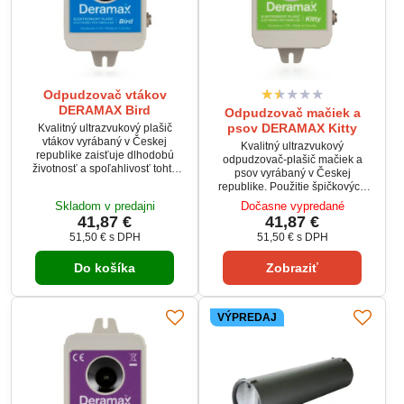
Odpudzovač vtákov
DERAMAX Bird
Odpudzovač mačiek a
psov DERAMAX Kitty
Kvalitný ultrazvukový plašič
vtákov vyrábaný v Českej
Kvalitný ultrazvukový
republike zaisťuje dlhodobú
odpudzovač-plašič mačiek a
životnosť a spoľahlivosť tohto
psov vyrábaný v Českej
typu plašiča holubov, škorcov,
republike. Použitie špičkových
vrabcov, drozdov, havranov, vrán
súčiastok a kvalitných materiálov
Skladom v predajni
Dočasne vypredané
a pod.
spolu s výrobnou technológiou
41,87 €
41,87 €
povrchovej montáže súčiastok a
51,50 €
s DPH
51,50 €
s DPH
niekoľkonásobnou kontrolou
kvality zaisťuje dlhodobú
Do košíka
Zobraziť
životnosť a spoľahlivosť tohto
typu odpudzovače mačiek a
psov.
VÝPREDAJ