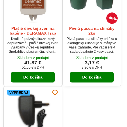
40%
Plašič divokej zveri na
Pivná pasca na slimáky
batérie - DERAMAX Trap
2ks
Kvalitné pulzný ultrazvukový
Pivná pasca na slimáky priláka a
odpudzovač - plašič divokej zveri
ekologicky zlikviduje slimáky vo
vyrábaný v Českej republike.
Vašej záhrade. Pre väčší efekt
Spoľahlivo plaší srnčiu, jeleniu,
sada obsahuje 2 kusy pascí.
danieliu zver, diviaky, líšky,
Skladom v predajni
Skladom v predajni
jazvece, zajace a pod.
41,87 €
3,17 €
51,50 €
s DPH
3,90 €
s DPH
Do košíka
Do košíka
VÝPREDAJ