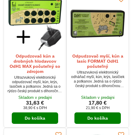
zvieratá.
Odpudzovač kún a
Odpudzovač myší, kún a
drobných hlodavcov
lasíc FORMAT OdH1
OdH1 MAX počuteľný so
počuteľný
zdrojom
Ultrazvukový elektronický
odháňač myší, kún, krýs, lasičiek
Ultrazvukový elektronický
a potkanov. Jedná sa o rýdzo
odpudzovač myší, kún, krýs,
český produkt s dlhoročnou
lasičiek a potkanov. Jedná sa o
tradíciou od r. 1991. Spoľahlivý,
rýdzo český produkt s dlhoročnou
výkonný, za dobu viac ako 29
tradíciou od roku 1991.
Skladom v predajni
Skladom v predajni
rokov overený mnohými
Spoľahlivý, výkonný, za dobu
31,63 €
17,80 €
zákazníkmi. Neškodný ako pre
viac ako 29 rokov overený
38,90 €
s DPH
21,90 €
s DPH
človeka a domáce hospodárske
mnohými zákazníkmi. Neškodný
zvieratá.
ako pre človeka a domáce
Do košíka
Do košíka
hospodárske zvieratá.