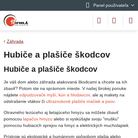
Panel používateľa
Záhrada
Hubiče a plašiče škodcov
Hubiče a plašiče škodcov
Je váš dom alebo záhrada atakovaná škodcami a chcete sa ich
zbaviť? Potom ste na správnom mieste. V našej širokej ponuke
nájdete
odpudzovače myší, kún a hlodavcov,
ale aj makety na
odstrašenie vtákov či
ultrazvukové plašiče mačiek a psov
.
Otravného lezúceho aj lietajúceho hmyzu sa môžete zbaviť
pomocou
lapačov hmyzu
alebo si vyskúšajte svoju "mušku"
pomocou hubiacich sprejov na hmyz a elektrických mucholapiek.
Prístroje sú ekologické a humánnym spôsobom plašia alebo