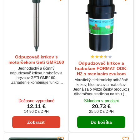
Odpuzovač krtkov s
motorčekom Geti GMR160
Odpudzovač krtkov a
hrabošov FORMAT ODK-
Jednoduchý a účinný
odpudzovač krtkov, hrabošov a
H2 s meniacim zvukom
hryzcov GETI GMR160.
Akustický elektronický odháňač
Zariadenie kombinuje funkciu
krtkov, hlodavcov a hrabošov.
bzučiaku a motora a vytvára tak
Jedná sa o rýdzo český produkt s
najúčinnejšiu kombináciu na
dlhoročnou tradíciou na trhu (od
odpudzovanie krtkov a
r. 1991) vyrábaný priamo u nás
Dočasne vypredané
Skladom v predajni
hlodavcov.
vo firme FORMAT1 spol. s r. o.
12,11 €
20,73 €
Verzia OdKH2 je druhým,
14,90 €
s DPH
25,50 €
s DPH
vylepšeným modelom
obľúbeného radu OdKH. Veľmi
Zobraziť
Do košíka
spoľahlivý, výkonný, za dobu viac
ako 29 rokov overený mnohými
zákazníkmi. Neškodný ako pre
človeka a domáce hospodárske