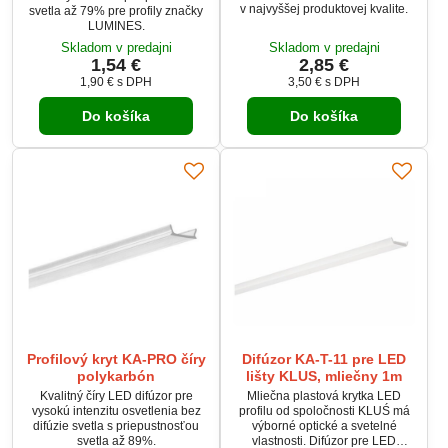
v najvyššej produktovej kvalite.
svetla až 79% pre profily značky
LUMINES.
Skladom v predajni
Skladom v predajni
1,54 €
2,85 €
1,90 €
s DPH
3,50 €
s DPH
Do košíka
Do košíka
Profilový kryt KA-PRO číry
Difúzor KA-T-11 pre LED
polykarbón
lišty KLUS, mliečny 1m
Kvalitný číry LED difúzor pre
Mliečna plastová krytka LED
vysokú intenzitu osvetlenia bez
profilu od spoločnosti KLUŚ má
difúzie svetla s priepustnosťou
výborné optické a svetelné
svetla až 89%.
vlastnosti. Difúzor pre LED