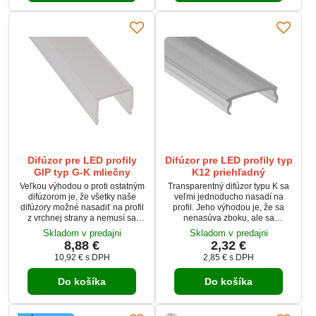
Difúzor pre LED profily
Difúzor pre LED profily typ
GIP typ G-K mliečny
K12 priehľadný
Veľkou výhodou o proti ostatným
Transparentný difúzor typu K sa
difúzorom je, že všetky naše
veľmi jednoducho nasadí na
difúzory možné nasadiť na profil
profil. Jeho výhodou je, že sa
z vrchnej strany a nemusí sa
nenasúva zboku, ale sa
nasúvať z boku.
zacvakne zvrchu. Tento číry kryt
Skladom v predajni
Skladom v predajni
pre LED profily prepustí až 98%
8,88 €
2,32 €
svetla z LED pásika.
10,92 €
s DPH
2,85 €
s DPH
Do košíka
Do košíka