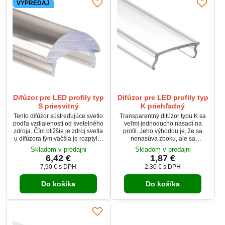
VÝPREDAJ
Difúzor pre LED profily typ
Difúzor pre LED profily typ
S priesvitný
K priehľadný
Tento difúzor sústreďujúce svetlo
Transparentný difúzor typu K sa
podľa vzdialenosti od svetelného
veľmi jednoducho nasadí na
zdroja. Čím bližšie je zdroj svetla
profil. Jeho výhodou je, že sa
u difúzora tým väčšia je rozptyl a
nenasúva zboku, ale sa
naopak. Veľkou výhodou o proti
zacvakne zvrchu. Tento číry kryt
Skladom v predajni
Skladom v predajni
ostatným difúzorom je, že všetky
pre LED profily prepustí 85%
6,42 €
1,87 €
naše difúzory je možné nasadiť
svetla z LED pásika.
7,90 €
s DPH
2,30 €
s DPH
na profil z vrchnej strany a
nemusia sa nasúvať z boku.
Do košíka
Do košíka