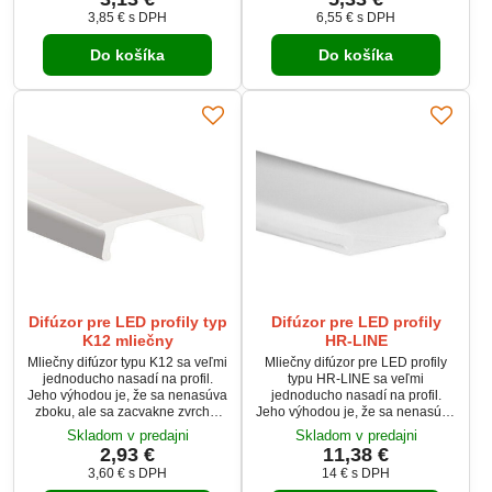
sa dosiahne pri profiloch, ktoré
3,85 €
s DPH
6,55 €
s DPH
sú vo vnútri čierne.
Do košíka
Do košíka
Difúzor pre LED profily typ
Difúzor pre LED profily
K12 mliečny
HR-LINE
Mliečny difúzor typu K12 sa veľmi
Mliečny difúzor pre LED profily
jednoducho nasadí na profil.
typu HR-LINE sa veľmi
Jeho výhodou je, že sa nenasúva
jednoducho nasadí na profil.
zboku, ale sa zacvakne zvrchu.
Jeho výhodou je, že sa nenasúva
Tento mliečny kryt pre LED profily
zboku, ale sa zacvakne zvrchu.
Skladom v predajni
Skladom v predajni
prepustí okolo 70% svetla z LED
2,93 €
11,38 €
pásika.
3,60 €
s DPH
14 €
s DPH