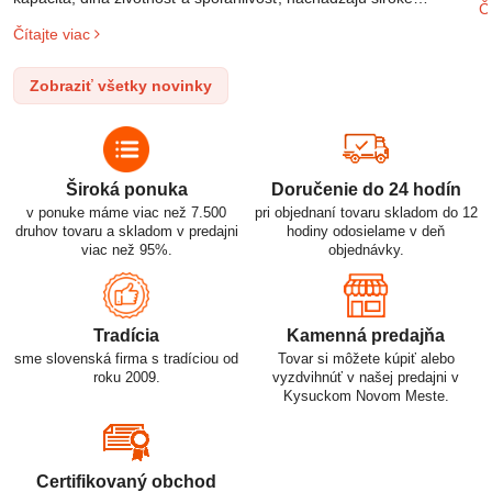
Čí
o
uplatnenie v rôznych oblastiach – od elektronických zariadení až
Čítajte viac
l
po elektrické vozidlá. Pochopenie ich delenia, označovania a
n
správneho používania je kľúčom k ich efektívnemu a bezpečnému
Zobraziť všetky novinky
p
využitiu.
Široká ponuka
Doručenie do 24 hodín
v ponuke máme viac než 7.500
pri objednaní tovaru skladom do 12
druhov tovaru a skladom v predajni
hodiny odosielame v deň
viac než 95%.
objednávky.
Tradícia
Kamenná predajňa
sme slovenská firma s tradíciou od
Tovar si môžete kúpiť alebo
roku 2009.
vyzdvihnúť v našej predajni v
Kysuckom Novom Meste.
Certifikovaný obchod