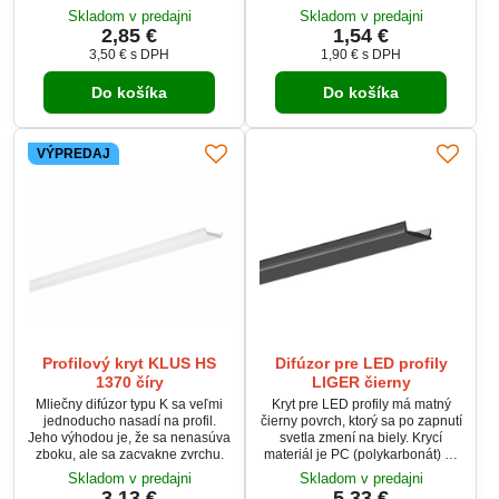
najlepšie rozptýli jednotlivé body
Skladom v predajni
Skladom v predajni
diód pásika, ktorý je
2,85 €
1,54 €
nainštalovaný v hliníkovej lište.
3,50 €
s DPH
1,90 €
s DPH
Pri použití mliečneho difúzora
docielite efekt mäkkého
Do košíka
Do košíka
celistvého svetelného toku.
Priepustnosť svetla je 67%.
VÝPREDAJ
Profilový kryt KLUS HS
Difúzor pre LED profily
1370 číry
LIGER čierny
Mliečny difúzor typu K sa veľmi
Kryt pre LED profily má matný
jednoducho nasadí na profil.
čierny povrch, ktorý sa po zapnutí
Jeho výhodou je, že sa nenasúva
svetla zmení na biely. Krycí
zboku, ale sa zacvakne zvrchu.
materiál je PC (polykarbonát) so
zvýšenou odolnosťou proti UV
Skladom v predajni
Skladom v predajni
žiareniu. Najlepší vizuálny efekt
3,13 €
5,33 €