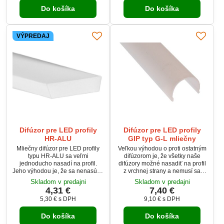
Do košíka
Do košíka
VÝPREDAJ
Difúzor pre LED profily
Difúzor pre LED profily
HR-ALU
GIP typ G-L mliečny
Mliečny difúzor pre LED profily
Veľkou výhodou o proti ostatným
typu HR-ALU sa veľmi
difúzorom je, že všetky naše
jednoducho nasadí na profil.
difúzory možné nasadiť na profil
Jeho výhodou je, že sa nenasúva
z vrchnej strany a nemusí sa
zboku, ale sa zacvakne zvrchu.
nasúvať z boku.
Skladom v predajni
Skladom v predajni
4,31 €
7,40 €
5,30 €
s DPH
9,10 €
s DPH
Do košíka
Do košíka