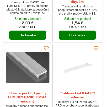
číry, 1m
Čierny difúzor BASIC pre
LUMINES LED profily sú ploché
Transparentný difúzor s
plastové kryty, ktoré zabezpečujú
priepustnosťou svetla až 95%
optimálnu difúziu svetla. Sú
pre profily značky LUMINES.
dostupné v rôznych variantoch,
Skladom v predajni
Skladom v predajni
ktoré sa líšia priepustnosťou
2,03 €
1,54 €
svetla a stupňom zafarbenia
2,50 €
s DPH
1,90 €
s DPH
materiálu, čo umožňuje
prispôsobiť osvetlenie podľa
vašich potrieb.
Do košíka
Do košíka
Difúzor pre LED profily
Profilový kryt KA-PRO
LUMINES BASIC, PMMA,
mliečny
mrazený
Mliečny LED difúzor KLUŚ KA-
PRO je vyrobený z polykarbonátu
Mrazený difúzor s priepustnosťou