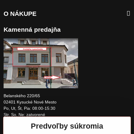
O NÁKUPE
Kamenná predajňa
Belanského 220/65
02401 Kysucké Nové Mesto
Po, Ut, Št, Pia: 08:00-15:30
Str, So, Ne: zatvorené
Predvoľby súkromia
+421 907 097810