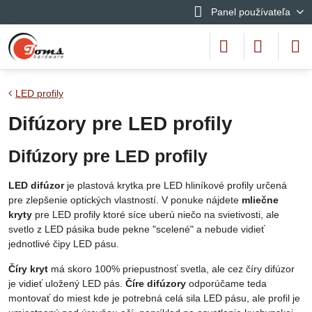
Panel používateľa
LED profily
Difúzory pre LED profily
Difúzory pre LED profily
LED difúzor
je plastová krytka pre LED hliníkové profily určená
pre zlepšenie optických vlastností. V ponuke nájdete
mliečne
kryty
pre LED profily ktoré síce uberú niečo na svietivosti, ale
svetlo z LED pásika bude pekne "scelené" a nebude vidieť
jednotlivé čipy LED pásu.
Číry kryt
má skoro 100% priepustnosť svetla, ale cez číry difúzor
je vidieť uložený LED pás.
Číre difúzory
odporúčame teda
montovať do miest kde je potrebná celá sila LED pásu, ale profil je