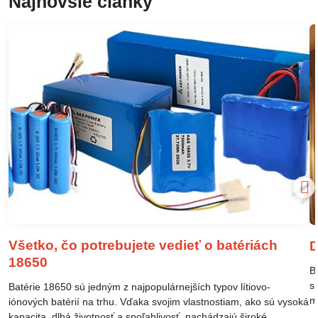
Najnovšie články
Všetko, čo potrebujete vedieť o batériách
D
18650
B
s
Batérie 18650 sú jedným z najpopulárnejších typov lítiovo-
m
iónových batérií na trhu. Vďaka svojim vlastnostiam, ako sú vysoká
m
kapacita, dlhá životnosť a spoľahlivosť, nachádzajú široké