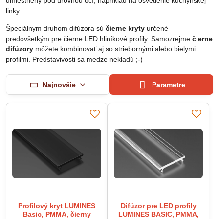
umiestnený pod úrovňou očí, napríklad na osvetlenie kuchynskej
linky.
Špeciálnym druhom difúzora sú
čierne kryty
určené
predovšetkým pre čierne LED hliníkové profily. Samozrejme
čierne
difúzory
môžete kombinovať aj so striebornými alebo bielymi
profilmi. Predstavivosti sa medze nekladú ;-)
Najnovšie
Parametre
Profilový kryt LUMINES
Difúzor pre LED profily
Basic, PMMA, čierny
LUMINES BASIC, PMMA,