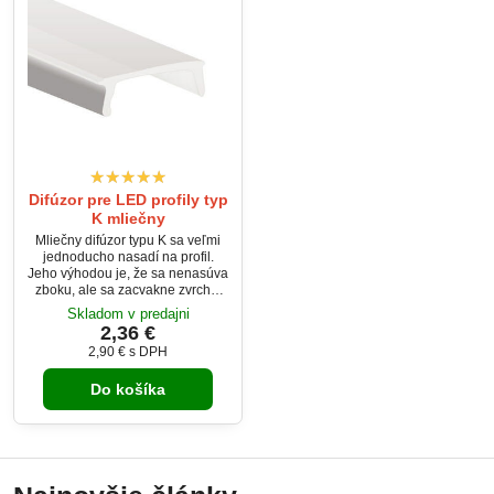
Difúzor pre LED profily typ
K mliečny
Mliečny difúzor typu K sa veľmi
jednoducho nasadí na profil.
Jeho výhodou je, že sa nenasúva
zboku, ale sa zacvakne zvrchu.
Mliečny kryt pre LED profily
Skladom v predajni
prepustí 65% svetla z LED pásika
2,36 €
a jednotlivé svetelné body scelí.
2,90 €
s DPH
Do košíka