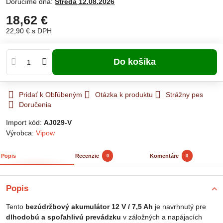
Doručíme dňa:
Streda
12.08.2026
18,62 €
22,90 €
s DPH
Do košíka
Pridať k Obľúbeným
Otázka k produktu
Strážny pes
Doručenia
Import kód:
AJ029-V
Výrobca:
Vipow
Popis
Recenzie
Komentáre
0
0
Popis
Tento
bezúdržbový akumulátor 12 V / 7,5 Ah
je navrhnutý pre
dlhodobú a spoľahlivú prevádzku
v záložných a napájacích