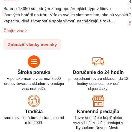
B
s
Batérie 18650 sú jedným z najpopulárnejších typov lítiovo-
m
iónových batérií na trhu. Vďaka svojim vlastnostiam, ako sú vysoká
m
kapacita, dlhá životnosť a spoľahlivosť, nachádzajú široké
Čí
o
uplatnenie v rôznych oblastiach – od elektronických zariadení až
Čítajte viac
l
po elektrické vozidlá. Pochopenie ich delenia, označovania a
n
správneho používania je kľúčom k ich efektívnemu a bezpečnému
Zobraziť všetky novinky
p
využitiu.
Široká ponuka
Doručenie do 24 hodín
v ponuke máme viac než 7.500
pri objednaní tovaru skladom do 12
druhov tovaru a skladom v predajni
hodiny odosielame v deň
viac než 95%.
objednávky.
Tradícia
Kamenná predajňa
sme slovenská firma s tradíciou od
Tovar si môžete kúpiť alebo
roku 2009.
vyzdvihnúť v našej predajni v
Kysuckom Novom Meste.