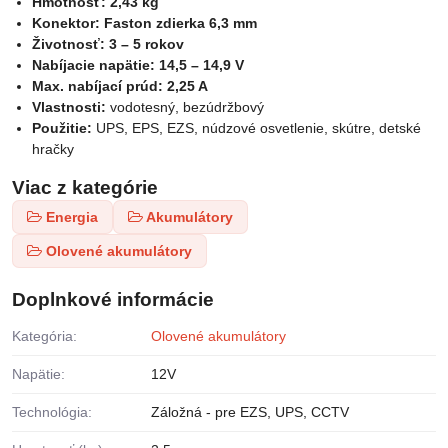
Hmotnosť:
2,43 kg
Konektor:
Faston zdierka 6,3 mm
Životnosť:
3 – 5 rokov
Nabíjacie napätie:
14,5 – 14,9 V
Max. nabíjací prúd:
2,25 A
Vlastnosti:
vodotesný, bezúdržbový
Použitie:
UPS, EPS, EZS, núdzové osvetlenie, skútre, detské
hračky
Viac z kategórie
Energia
Akumulátory
Olovené akumulátory
Doplnkové informácie
Kategória:
Olovené akumulátory
Napätie:
12V
Technológia:
Záložná - pre EZS, UPS, CCTV