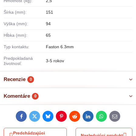
Hmotnosť (kg):
2,5
Šírka (mm):
151
Výška (mm):
94
Hĺbka (mm):
65
Typ kontaktu:
Faston 6.3mm
Predpokladaná
3-5 rokov
životnosť:
Recenzie
0
Komentáre
0
Facebook
Twitter
Bluesky
Pinterest
Reddit
LinkedIn
WhatsApp
E-
mail
Predchádzajúci
Nasledujúci produkt