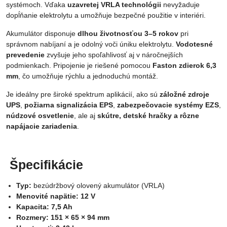
systémoch. Vďaka
uzavretej VRLA technológii
nevyžaduje
dopĺňanie elektrolytu a umožňuje bezpečné použitie v interiéri.
Akumulátor disponuje
dlhou životnosťou 3–5 rokov
pri
správnom nabíjaní a je odolný voči úniku elektrolytu.
Vodotesné
prevedenie
zvyšuje jeho spoľahlivosť aj v náročnejších
podmienkach. Pripojenie je riešené pomocou
Faston zdierok 6,3
mm
, čo umožňuje rýchlu a jednoduchú montáž.
Je ideálny pre široké spektrum aplikácií, ako sú
záložné zdroje
UPS
,
požiarna signalizácia EPS
,
zabezpečovacie systémy EZS
,
núdzové osvetlenie
, ale aj
skútre, detské hračky a rôzne
napájacie zariadenia
.
Špecifikácie
Typ:
bezúdržbový olovený akumulátor (VRLA)
Menovité napätie:
12 V
Kapacita:
7,5 Ah
Rozmery:
151 × 65 × 94 mm