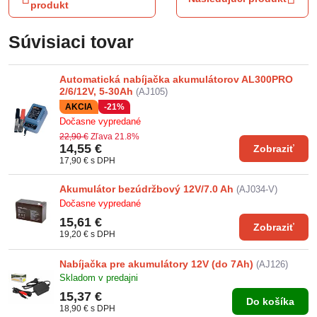
produkt
Súvisiaci tovar
Automatická nabíjačka akumulátorov AL300PRO
2/6/12V, 5-30Ah
(AJ105)
AKCIA
-21%
Dočasne vypredané
22,90 €
Zľava 21.8%
14,55 €
Zobraziť
17,90 €
s DPH
Akumulátor bezúdržbový 12V/7.0 Ah
(AJ034-V)
Dočasne vypredané
15,61 €
Zobraziť
19,20 €
s DPH
Nabíjačka pre akumulátory 12V (do 7Ah)
(AJ126)
Skladom v predajni
15,37 €
Do košíka
18,90 €
s DPH