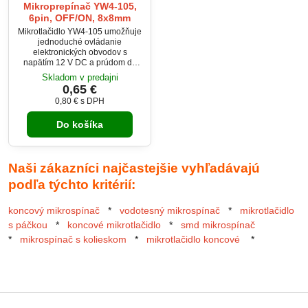
Mikroprepínač YW4-105,
6pin, OFF/ON, 8x8mm
Mikrotlačidlo YW4-105 umožňuje
jednoduché ovládanie
elektronických obvodov s
napätím 12 V DC a prúdom do
100 mA. Stlačením tlačidla sa
Skladom v predajni
kontakty zopnú a opätovným
0,65 €
stlačením rozopnú, pričom
0,80 €
s DPH
tlačidlo drží svoju polohu.
Kompaktné rozmery a odolný
Do košíka
polyamidový materiál zaručujú
dlhú životnosť až 10 000 cyklov.
Ideálne pre elektronické projekty,
DIY a hobby aplikácie.
Naši zákazníci najčastejšie vyhľadávajú
podľa týchto kritérií:
koncový mikrospínač
*
vodotesný mikrospínač
*
mikrotlačidlo
s páčkou
*
koncové mikrotlačidlo
*
smd mikrospínač
*
mikrospínač s kolieskom
*
mikrotlačidlo koncové
*