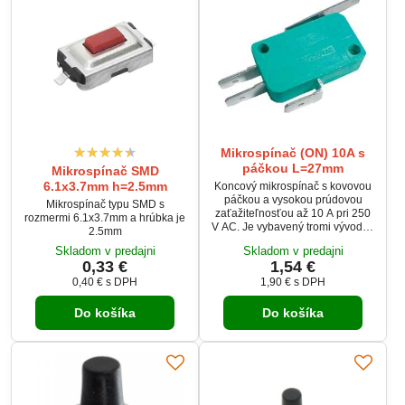
Mikrospínač (ON) 10A s
páčkou L=27mm
Mikrospínač SMD
6.1x3.7mm h=2.5mm
Koncový mikrospínač s kovovou
páčkou a vysokou prúdovou
Mikrospínač typu SMD s
zaťažiteľnosťou až 10 A pri 250
rozmermi 6.1x3.7mm a hrúbka je
V AC. Je vybavený tromi vývodmi
2.5mm
– spoločným kontaktom (COM),
Skladom v predajni
Skladom v predajni
rozpínacím kontaktom (NO) a
0,33 €
1,54 €
spínacím kontaktom (NC), čo
umožňuje použitie v rôznych
0,40 €
s DPH
1,90 €
s DPH
logických a ovládacích
obvodoch. Vďaka mechanickej
Do košíka
Do košíka
páčke s dĺžkou 27 mm je vhodný
pre presné detekcie pohybu
alebo polohy.