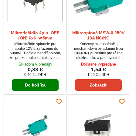
Mikrotlačidlo 4pin, OFF
Mikrospínač MSW-0 250V
(ON) 6x6 h=5mm
10A NC/NO
Mikrotlačidlo spínacie pre
Koncový mikrospínač s
napätie 12V a zaťaženie do
mechanickým ovládaním typu
500mA. Tlačidlo nedrží polohu,
ON-(ON) je ideálny pre rôzne
tzn. pre zopnutie kontaktov treba
elektronické a priemyselné
držať stlačené.
aplikácie. Disponuje tromi
Skladom v predajni
Dočasne vypredané
vývodmi – spoločný kontakt
0,33 €
1,54 €
(COM), spínací kontakt (NC) a
0,40 €
s DPH
1,90 €
s DPH
rozpínací kontakt (NO), čo
umožňuje flexibilné použitie.
Do košíka
Zobraziť
Zvládne záťaž až 10 A pri 250 V
AC.