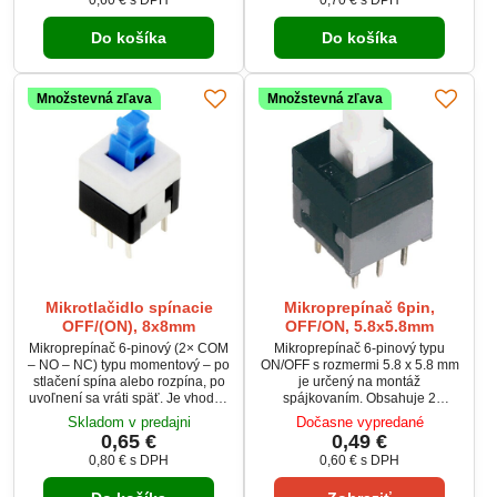
0,60 €
s DPH
0,70 €
s DPH
ovládacie panely či prototypové
elektronické projekty, ovládacie
dosky. Jednoduchá montáž
panely a DIY konštrukcie.
Do košíka
Do košíka
spájkovaním.
Dostupný vo farebných
variantoch podľa aktuálneho
skladu.
Množstevná zľava
Množstevná zľava
Mikrotlačidlo spínacie
Mikroprepínač 6pin,
OFF/(ON), 8x8mm
OFF/ON, 5.8x5.8mm
Mikroprepínač 6-pinový (2× COM
Mikroprepínač 6-pinový typu
– NO – NC) typu momentový – po
ON/OFF s rozmermi 5.8 x 5.8 mm
stlačení spína alebo rozpína, po
je určený na montáž
uvoľnení sa vráti späť. Je vhodný
spájkovaním. Obsahuje 2
pre nízkonapäťové obvody do 12
nezávislé kontaktné sekcie
Skladom v predajni
Dočasne vypredané
V DC / 100 mA. Kompaktné
(COM–NO–NC) a drží polohu po
0,65 €
0,49 €
prevedenie 13 × 8 × 8 mm a
prepnutí. Je vhodný pre rôzne
0,80 €
s DPH
0,60 €
s DPH
jednoduchá montáž
elektronické projekty, prototypy aj
spájkovaním. Dostupný v rôznych
opravy zariadení. Maximálne