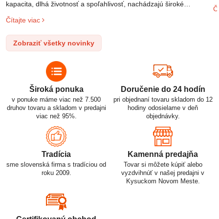
m
kapacita, dlhá životnosť a spoľahlivosť, nachádzajú široké
Čí
o
uplatnenie v rôznych oblastiach – od elektronických zariadení až
Čítajte viac
l
po elektrické vozidlá. Pochopenie ich delenia, označovania a
n
správneho používania je kľúčom k ich efektívnemu a bezpečnému
Zobraziť všetky novinky
p
využitiu.
Široká ponuka
Doručenie do 24 hodín
v ponuke máme viac než 7.500
pri objednaní tovaru skladom do 12
druhov tovaru a skladom v predajni
hodiny odosielame v deň
viac než 95%.
objednávky.
Tradícia
Kamenná predajňa
sme slovenská firma s tradíciou od
Tovar si môžete kúpiť alebo
roku 2009.
vyzdvihnúť v našej predajni v
Kysuckom Novom Meste.