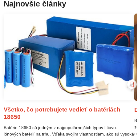
Najnovšie články
Všetko, čo potrebujete vedieť o batériách
D
18650
B
s
Batérie 18650 sú jedným z najpopulárnejších typov lítiovo-
m
iónových batérií na trhu. Vďaka svojim vlastnostiam, ako sú vysoká