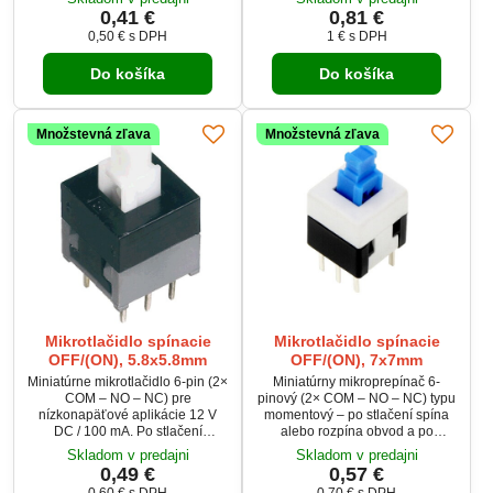
prevedeniu je ideálny pre DPS.
druhom Pin 1–3 a pri treťom sa
0,41 €
0,81 €
Ponúka spoľahlivú funkciu s
vráti do OFF polohy. Je určený
0,50 €
s DPH
1 €
s DPH
dlhou životnosťou až 50 000
pre napätie do 30 V a prúd 1 A.
cyklov. Vhodný pre ovládanie v
Kompaktné rozmery a 3 piny z
Do košíka
Do košíka
spotrebnej aj priemyselnej
neho robia ideálnu voľbu pre
elektronike.
presné ovládanie elektroniky.
Množstevná zľava
Množstevná zľava
Mikrotlačidlo spínacie
Mikrotlačidlo spínacie
OFF/(ON), 5.8x5.8mm
OFF/(ON), 7x7mm
Miniatúrne mikrotlačidlo 6-pin (2×
Miniatúrny mikroprepínač 6-
COM – NO – NC) pre
pinový (2× COM – NO – NC) typu
nízkonapäťové aplikácie 12 V
momentový – po stlačení spína
DC / 100 mA. Po stlačení
alebo rozpína obvod a po
dočasne spína alebo rozpína
uvoľnení sa vráti späť. Určený
Skladom v predajni
Skladom v predajni
obvod – nedrží polohu. Ideálne
pre nízkonapäťové aplikácie 12
0,49 €
0,57 €
pre elektronické projekty,
V DC / 100 mA. Ideálny pre