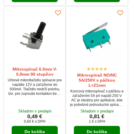
usporiadané v praktickom
plastovom organizéri, ktorý
uľahčuje ich skladovanie a
prístup.
Mikrospínač 6.0mm V-
0,8mm 90 stupňov
Mikrospínač NO/NC
5A/250V s páčkou
Uhlové mikrotlačidlo spínacie pre
napätie 12V a zaťaženie do
L=21mm
500mA. Tlačidlo nedrží polohu,
Koncový mikrospínač s páčkou a
tzn. pre zopnutie kontaktov treba
zaťažením 5A pri napätí 250 V
držať stlačené.
AC je ideálny pre aplikácie, kde
je potrebné jednoduché spínanie
bez zachovania polohy po
Skladom v predajni
Skladom v predajni
stlačení. Tento mikrospínač je
0,49 €
0,81 €
vybavený tromi kontaktmi:
0,60 €
s DPH
1 €
s DPH
spoločným COM, rozpínacím NO
a spínacím NC. Jeho krátka
Do košíka
Do košíka
páčka (21 mm) zaručuje