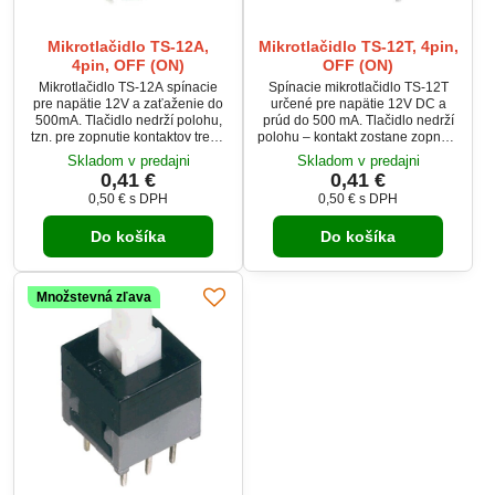
Mikrotlačidlo TS-12A,
Mikrotlačidlo TS-12T, 4pin,
4pin, OFF (ON)
OFF (ON)
Mikrotlačidlo TS-12A spínacie
Spínacie mikrotlačidlo TS-12T
pre napätie 12V a zaťaženie do
určené pre napätie 12V DC a
500mA. Tlačidlo nedrží polohu,
prúd do 500 mA. Tlačidlo nedrží
tzn. pre zopnutie kontaktov treba
polohu – kontakt zostane zopnutý
držať stlačené.
len počas stlačenia. Vhodné pre
Skladom v predajni
Skladom v predajni
ovládacie panely, elektronické
0,41 €
0,41 €
zariadenia a DIY projekty.
0,50 €
s DPH
0,50 €
s DPH
Kompaktné rozmery a dlhá
životnosť až 100 000 cyklov
Do košíka
Do košíka
zaručujú spoľahlivú prevádzku.
Množstevná zľava