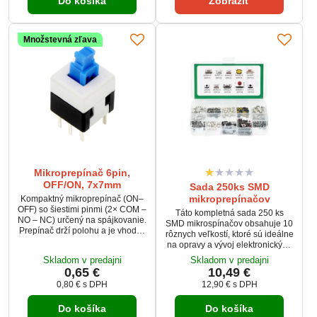
Do košíka
Zobraziť
farebných variantoch podľa
zaťaženie prepínača je 100 mA /
aktuálneho skladu.
12 V DC.
Množstevná zľava
Mikroprepínač 6pin,
OFF/ON, 7x7mm
Sada 250ks SMD
mikroprepínačov
Kompaktný mikroprepínač (ON–
OFF) so šiestimi pinmi (2× COM –
Táto kompletná sada 250 ks
NO – NC) určený na spájkovanie.
SMD mikrospínačov obsahuje 10
Prepínač drží polohu a je vhodný
rôznych veľkostí, ktoré sú ideálne
pre elektronické projekty,
na opravy a vývoj elektronických
ovládacie panely či drobné
zariadení. SMD tlačidlá sú často
Skladom v predajni
Skladom v predajni
zariadenia. Zvláda zaťaženie
používané v ovládacích
0,65 €
10,49 €
100 mA / 12 V DC a ponúka
paneloch, diaľkových
životnosť až 10 000 cyklov. Farba
0,80 €
s DPH
12,90 €
s DPH
ovládačoch, audio systémoch,
vyhotovenia sa môže líšiť podľa
mobilných zariadeniach a ďalších
dostupnosti.
Do košíka
Do košíka
aplikáciách. Všetky sú prehľadne