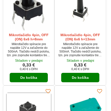
Mikrotlačidlo 4pin, OFF
Mikrotlačidlo 4pin, OFF
(ON) 6x6 h=8mm
(ON) 6x6 h=13mm
Mikrotlačidlo spínacie pre
Mikrotlačidlo spínacie pre
napätie 12V a zaťaženie do
napätie 12V a zaťaženie do
500mA. Tlačidlo nedrží polohu,
500mA. Tlačidlo nedrží polohu,
tzn. pre zopnutie kontaktov treba
tzn. pre zopnutie kontaktov treba
držať stlačené.
držať stlačené.
Skladom v predajni
Skladom v predajni
0,33 €
0,33 €
0,40 €
s DPH
0,40 €
s DPH
Do košíka
Do košíka