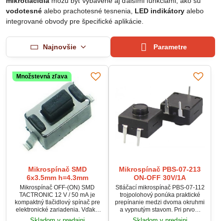
mikrotlačidlá
môžu byť vybavené aj ďalšími funkciami, ako sú
vodotesné
alebo prachotesné tesnenia,
LED indikátory
alebo
integrované obvody pre špecifické aplikácie.
Najnovšie
Parametre
Množstevná zľava
Mikrospínač SMD
Mikrospínač PBS-07-213
6x3.5mm h=4.3mm
ON-OFF 30V/1A
Mikrospínač OFF-(ON) SMD
Stláčací mikrospínač PBS-07-112
TACTRONIC 12 V / 50 mA je
trojpolohový ponúka praktické
kompaktný tlačidlový spínač pre
prepínanie medzi dvoma okruhmi
elektronické zariadenia. Vďaka
a vypnutým stavom. Pri prvom
nízkemu profilu a SMD
stlačení zopne Pin 1–2, pri
Skladom v predajni
Skladom v predajni