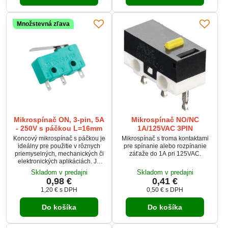
jednoduchú inštaláciu a
spoľahlivosť v rôznych
aplikáciách.
Množstevná zľava
Mikrospínač ON, 3-pin, 5A
Mikrospínač NO/NC
- 250V s páčkou L=16mm
1A/125VAC 3PIN
Koncový mikrospínač s páčkou je
Mikrospínač s troma kontaktami
ideálny pre použitie v rôznych
pre spínanie alebo rozpínanie
priemyselných, mechanických či
záťaže do 1A pri 125VAC.
elektronických aplikáciách. Je
vybavený tromi kontaktmi:
Skladom v predajni
Skladom v predajni
spoločný COM, rozpínací NO
0,98 €
0,41 €
(normally open) a spínací NC
1,20 €
s DPH
0,50 €
s DPH
(normally closed). Spínač zvláda
zaťaženie 5A pri napätí 250 VAC
Do košíka
Do košíka
a má dlhú životnosť až 100 000
cyklov. Vďaka kompaktnému
vyhotoveniu a širokému rozsahu