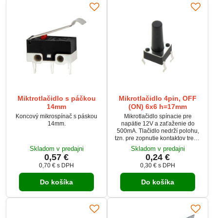
pracovných teplôt (-25 °C až +80
°C)...
Miktrotlačidlo s páčkou
Mikrotlačidlo 4pin, OFF
14mm
(ON) 6x6 h=17mm
Koncový mikrospínač s páskou
Mikrotlačidlo spínacie pre
14mm.
napätie 12V a zaťaženie do
500mA. Tlačidlo nedrží polohu,
tzn. pre zopnutie kontaktov treba
držať stlačené.
Skladom v predajni
Skladom v predajni
0,57 €
0,24 €
0,70 €
s DPH
0,30 €
s DPH
Do košíka
Do košíka