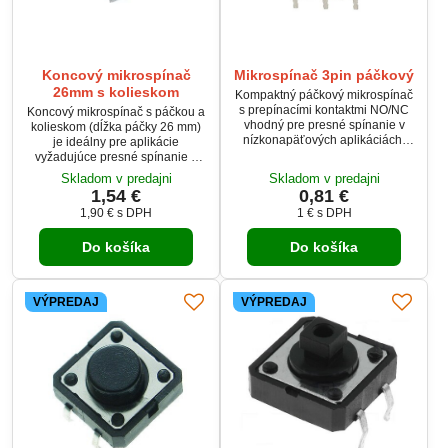
Koncový mikrospínač
Mikrospínač 3pin páčkový
26mm s kolieskom
Kompaktný páčkový mikrospínač
s prepínacími kontaktmi NO/NC
Koncový mikrospínač s páčkou a
vhodný pre presné spínanie v
kolieskom (dĺžka páčky 26 mm)
nízkonapäťových aplikáciách.
je ideálny pre aplikácie
Nedrží polohu, takže je ideálny
vyžadujúce presné spínanie s
pre dočasné ovládanie. Má
vysokou spoľahlivosťou. Tento
Skladom v predajni
Skladom v predajni
vysokú životnosť až 100 000
spínač má zaťaženie až 10 A pri
1,54 €
0,81 €
cyklov. Určený na spájkovanie,
250 V AC, s odolnosťou voči
1,90 €
s DPH
1 €
s DPH
odolný voči teplotám do 300°C.
vysokým napätiam (1500 V AC) a
teplotám v rozsahu -25 °C až 80
Do košíka
Do košíka
°C. Vďaka životnosti až 100 000
cyklov je ideálny pre aplikácie s
častým cyklovaním.
VÝPREDAJ
VÝPREDAJ